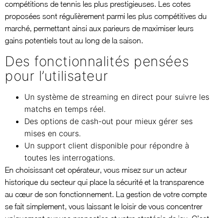
compétitions de tennis les plus prestigieuses. Les cotes
proposées sont régulièrement parmi les plus compétitives du
marché, permettant ainsi aux parieurs de maximiser leurs
gains potentiels tout au long de la saison.
Des fonctionnalités pensées
pour l’utilisateur
Un système de streaming en direct pour suivre les
matchs en temps réel.
Des options de cash-out pour mieux gérer ses
mises en cours.
Un support client disponible pour répondre à
toutes les interrogations.
En choisissant cet opérateur, vous misez sur un acteur
historique du secteur qui place la sécurité et la transparence
au cœur de son fonctionnement. La gestion de votre compte
se fait simplement, vous laissant le loisir de vous concentrer