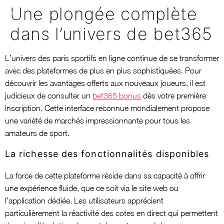
Une plongée complète
dans l’univers de bet365
L’univers des paris sportifs en ligne continue de se transformer
avec des plateformes de plus en plus sophistiquées. Pour
découvrir les avantages offerts aux nouveaux joueurs, il est
judicieux de consulter un
bet365 bonus
dès votre première
inscription. Cette interface reconnue mondialement propose
une variété de marchés impressionnante pour tous les
amateurs de sport.
La richesse des fonctionnalités disponibles
La force de cette plateforme réside dans sa capacité à offrir
une expérience fluide, que ce soit via le site web ou
l’application dédiée. Les utilisateurs apprécient
particulièrement la réactivité des cotes en direct qui permettent