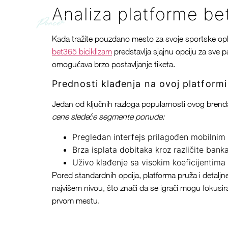
Analiza platforme bet
Kada tražite pouzdano mesto za svoje sportske opkl
bet365 biciklizam
predstavlja sjajnu opciju za sve p
omogućava brzo postavljanje tiketa.
Prednosti klađenja na ovoj platformi
Jedan od ključnih razloga popularnosti ovog brenda
cene sledeće segmente ponude:
Pregledan interfejs prilagođen mobilnim
Brza isplata dobitaka kroz različite ban
Uživo klađenje sa visokim koeficijentima
Pored standardnih opcija, platforma pruža i detalj
najvišem nivou, što znači da se igrači mogu fokusira
prvom mestu.