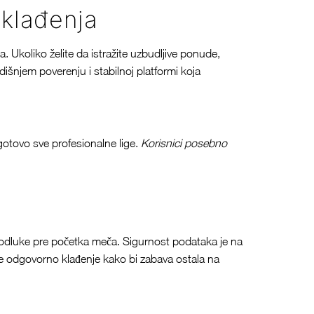
 klađenja
 Ukoliko želite da istražite uzbudljive ponude,
išnjem poverenju i stabilnoj platformi koja
gotovo sve profesionalne lige.
Korisnici posebno
e odluke pre početka meča. Sigurnost podataka je na
čuje odgovorno klađenje kako bi zabava ostala na