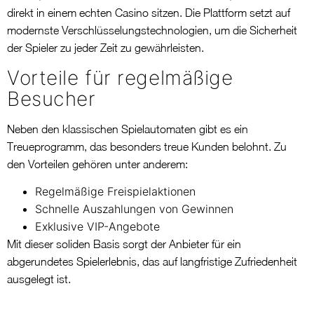
direkt in einem echten Casino sitzen. Die Plattform setzt auf
modernste Verschlüsselungstechnologien, um die Sicherheit
der Spieler zu jeder Zeit zu gewährleisten.
Vorteile für regelmäßige
Besucher
Neben den klassischen Spielautomaten gibt es ein
Treueprogramm, das besonders treue Kunden belohnt. Zu
den Vorteilen gehören unter anderem:
Regelmäßige Freispielaktionen
Schnelle Auszahlungen von Gewinnen
Exklusive VIP-Angebote
Mit dieser soliden Basis sorgt der Anbieter für ein
abgerundetes Spielerlebnis, das auf langfristige Zufriedenheit
ausgelegt ist.