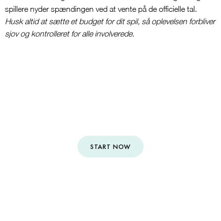
spillere nyder spændingen ved at vente på de officielle tal.
Husk altid at sætte et budget for dit spil, så oplevelsen forbliver
sjov og kontrolleret for alle involverede.
We are ready to create your
dream floral experience
START NOW
CONTACT
| PRIVACY POLICY | Copyright © Ponce Floral Design