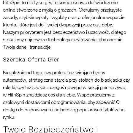
HitnSpin to nie tylko gry, to kompleksowe doświadczenie
online stworzone z myślą o graczach. Oferujemy przejrzyste
zasady, szybkie wpłaty i wypłaty oraz profesjonalne wsparcie
klienta, które jest do Twojej dyspozycji przez całą dobę.
Naszym priorytetem jest bezpieczeństwo i uczciwość, dlatego
stosujemy najnowsze technologie szyfrowania, aby chronić
Twoje dane i transakcje.
Szeroka Oferta Gier
Niezależnie od tego, czy preferujesz wirujące bębny
automatów, strategiczne starcia przy stołach do blackjacka czy
ruletki, czy też szukasz czegoś nowego w sekcji gier na żywo,
w HitnSpin znajdziesz coś dla siebie. Współpracujemy z
czołowymi dostawcami oprogramowania, aby zapewnić Ci
dostęp do najnowszych i najbardziej popularnych tytułów na
rynku.
Twoje Bezpieczeństwo i