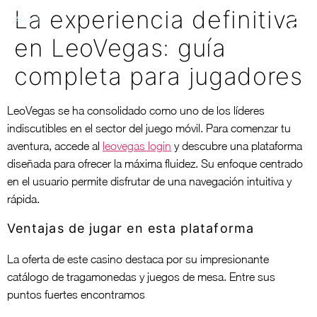
La experiencia definitiva
en LeoVegas: guía
completa para jugadores
LeoVegas se ha consolidado como uno de los líderes
indiscutibles en el sector del juego móvil. Para comenzar tu
aventura, accede al
leovegas login
y descubre una plataforma
diseñada para ofrecer la máxima fluidez. Su enfoque centrado
en el usuario permite disfrutar de una navegación intuitiva y
rápida.
Ventajas de jugar en esta plataforma
La oferta de este casino destaca por su impresionante
catálogo de tragamonedas y juegos de mesa. Entre sus
puntos fuertes encontramos