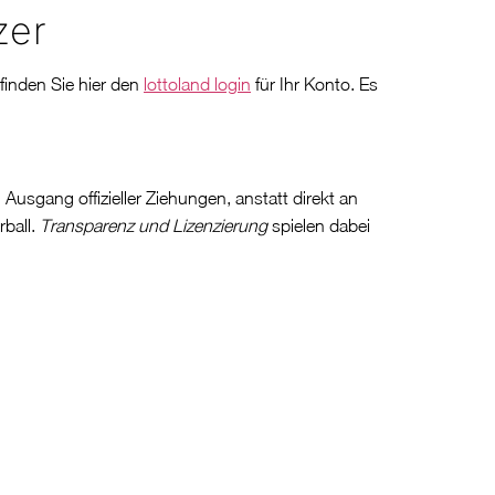
zer
 finden Sie hier den
lottoland login
für Ihr Konto. Es
Ausgang offizieller Ziehungen, anstatt direkt an
rball.
Transparenz und Lizenzierung
spielen dabei