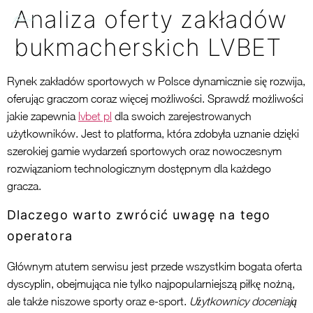
Analiza oferty zakładów
bukmacherskich LVBET
Rynek zakładów sportowych w Polsce dynamicznie się rozwija,
oferując graczom coraz więcej możliwości. Sprawdź możliwości
jakie zapewnia
lvbet pl
dla swoich zarejestrowanych
użytkowników. Jest to platforma, która zdobyła uznanie dzięki
szerokiej gamie wydarzeń sportowych oraz nowoczesnym
rozwiązaniom technologicznym dostępnym dla każdego
gracza.
Dlaczego warto zwrócić uwagę na tego
operatora
Głównym atutem serwisu jest przede wszystkim bogata oferta
dyscyplin, obejmująca nie tylko najpopularniejszą piłkę nożną,
ale także niszowe sporty oraz e-sport.
Użytkownicy doceniają