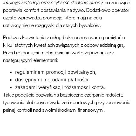
intuicyjny interfejs oraz szybkość działania strony
, co znacząco
poprawia komfort obstawiania na żywo. Dodatkowo operator
często wprowadza promocje, które mają na celu
uatrakcyjnienie rozgrywki dla stałych bywalców.
Podczas korzystania z usług bukmachera warto pamiętać o
kilku istotnych kwestiach związanych z odpowiedzialną grą.
Przed rozpoczęciem obstawiania warto zapoznać się z
następującymi elementami:
regulaminem promocji powitalnych,
dostępnymi metodami płatności,
zasadami weryfikacji tożsamości konta.
Takie podejście pozwala na bezpieczne czerpanie radości z
typowania ulubionych wydarzeń sportowych przy zachowaniu
pełnej kontroli nad swoimi środkami finansowymi.