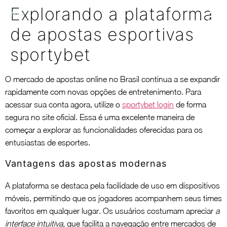
Explorando a plataforma
de apostas esportivas
sportybet
O mercado de apostas online no Brasil continua a se expandir
rapidamente com novas opções de entretenimento. Para
acessar sua conta agora, utilize o
sportybet login
de forma
segura no site oficial. Essa é uma excelente maneira de
começar a explorar as funcionalidades oferecidas para os
entusiastas de esportes.
Vantagens das apostas modernas
A plataforma se destaca pela facilidade de uso em dispositivos
móveis, permitindo que os jogadores acompanhem seus times
favoritos em qualquer lugar. Os usuários costumam apreciar
a
interface intuitiva
, que facilita a navegação entre mercados de