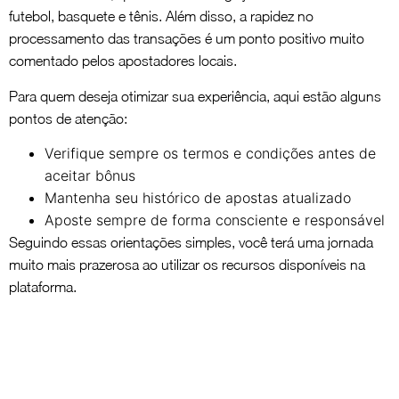
futebol, basquete e tênis. Além disso, a rapidez no
processamento das transações é um ponto positivo muito
comentado pelos apostadores locais.
Para quem deseja otimizar sua experiência, aqui estão alguns
pontos de atenção:
Verifique sempre os termos e condições antes de
aceitar bônus
Mantenha seu histórico de apostas atualizado
Aposte sempre de forma consciente e responsável
Seguindo essas orientações simples, você terá uma jornada
muito mais prazerosa ao utilizar os recursos disponíveis na
plataforma.