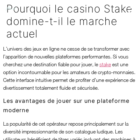
Pourquoi le casino Stake
domine-t-il le marche
actuel
L’univers des jeux en ligne ne cesse de se transformer avec
l’apparition de nouvelles plateformes performantes. Si vous
cherchez une destination fiable pour jouer, le
stake
est une
option incontournable pour les amateurs de crypto-monnaies.
Cette interface intuitive permet de profiter d’une expérience de
divertissement totalement fluide et sécurisée.
Les avantages de jouer sur une plateforme
moderne
La popularité de cet opérateur repose principalement sur la
diversité impressionnante de son catalogue ludique. Les
utilisateurs bénéficient de titres variés incluant des machines à