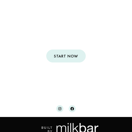
We are ready to create your
dream floral experience
START NOW
CONTACT
| PRIVACY POLICY | Copyright © Ponce Floral Design
2023