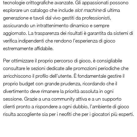
tecnologie crittografiche avanzate. Gli appassionati possono
esplorare un catalogo che include
slot machine
di ultima
generazione e tavoli dal vivo gestiti da professionisti,
assicurando un intrattenimento dinamico e sempre
aggiornato. La trasparenza dei risultati è garantita da sistemi di
verifica indipendenti che rendono l’esperienza di gioco
estremamente affidabile.
Per ottimizzare il proprio percorso di gioco, è consigliabile
consultare le sezioni dedicate alle promozioni periodiche che
arricchiscono il profilo dell’utente. È fondamentale gestire il
proprio budget con grande prudenza, ricordando che il
divertimento deve rimanere la priorità assoluta in ogni
sessione. Grazie a una community attiva e a un supporto
clienti pronto a rispondere a ogni dubbio, l’ambiente di gioco
risulta accogliente sia per i neofiti che per i giocatori più esperti.