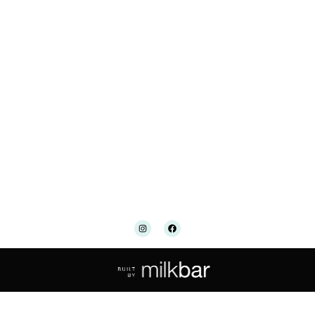
GET STARTED
eady to create your dream floral e
GET IN TOUCH
CONTACT
| PRIVACY POLICY | Copyright © Ponce Floral Design 2023