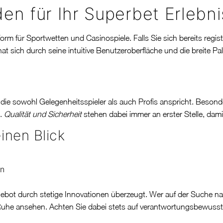
den für Ihr Superbet Erlebni
form für Sportwetten und Casinospiele. Falls Sie sich bereits regi
 hat sich durch seine intuitive Benutzeroberfläche und die breite 
 die sowohl Gelegenheitsspieler als auch Profis anspricht. Beson
n.
Qualität und Sicherheit
stehen dabei immer an erster Stelle, dami
inen Blick
en
ot durch stetige Innovationen überzeugt. Wer auf der Suche nac
Ruhe ansehen. Achten Sie dabei stets auf verantwortungsbewusstes