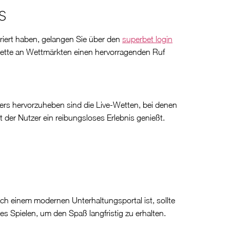
s
striert haben, gelangen Sie über den
superbet login
Palette an Wettmärkten einen hervorragenden Ruf
ders hervorzuheben sind die Live-Wetten, bei denen
t der Nutzer ein reibungsloses Erlebnis genießt.
h einem modernen Unterhaltungsportal ist, sollte
 Spielen, um den Spaß langfristig zu erhalten.