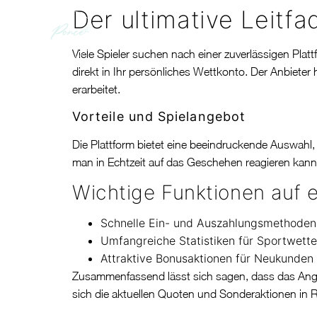
Der ultimative Leitfa
Viele Spieler suchen nach einer zuverlässigen Platt
direkt in Ihr persönliches Wettkonto. Der Anbieter
erarbeitet.
Vorteile und Spielangebot
Die Plattform bietet eine beeindruckende Auswahl,
man in Echtzeit auf das Geschehen reagieren kan
Wichtige Funktionen auf e
Schnelle Ein- und Auszahlungsmethoden
Umfangreiche Statistiken für Sportwett
Attraktive Bonusaktionen für Neukunden
Zusammenfassend lässt sich sagen, dass das Angeb
sich die aktuellen Quoten und Sonderaktionen in 