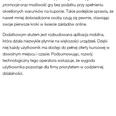
promocje
oraz możliwość gry bez podatku przy spełnieniu
określonych warunków na kuponie. Takie podejście sprawia, że
nawet mniej doświadczone osoby czują się pewnie, stawiając
swoje pierwsze kroki w świecie zakładów online.
Dodatkowym atutem jest rozbudowana aplikacja mobilna,
która działa niezwykle płynnie na większości urządzeń. Dzięki
niej każdy użytkownik ma dostęp do pełnej oferty kursowej w
dowolnym miejscu i czasie. Podsumowując, rozwój
technologiczny tego operatora wskazuje, że wygoda
użytkownika pozostaje dla firmy priorytetem w codziennej
działalności.
We are ready to create your