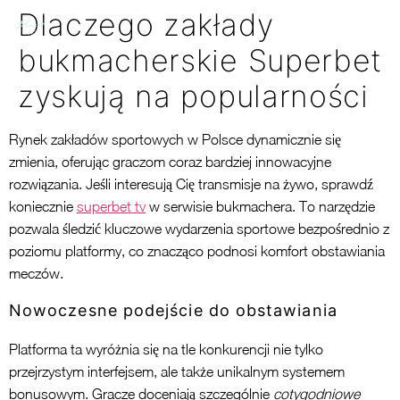
Dlaczego zakłady
bukmacherskie Superbet
zyskują na popularności
Rynek zakładów sportowych w Polsce dynamicznie się
zmienia, oferując graczom coraz bardziej innowacyjne
rozwiązania. Jeśli interesują Cię transmisje na żywo, sprawdź
koniecznie
superbet tv
w serwisie bukmachera. To narzędzie
pozwala śledzić kluczowe wydarzenia sportowe bezpośrednio z
poziomu platformy, co znacząco podnosi komfort obstawiania
meczów.
Nowoczesne podejście do obstawiania
Platforma ta wyróżnia się na tle konkurencji nie tylko
przejrzystym interfejsem, ale także unikalnym systemem
bonusowym. Gracze doceniają szczególnie
cotygodniowe