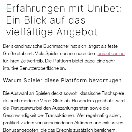
Erfahrungen mit Unibet:
Ein Blick auf das
vielfältige Angebot
Der skandinavische Buchmacher hat sich längst als feste
Größe etabliert. Viele Spieler suchen nach dem
unibet casino
für ihren Zeitvertreib. Die Plattform bietet dabei eine sehr
intuitive Benutzeroberfläche an.
Warum Spieler diese Plattform bevorzugen
Die Auswahl an Spielen deckt sowohl klassische Tischspiele
als auch moderne Video-Slots ab. Besonders geschätzt wird
die
Transparenz
bei den Auszahlungsraten sowie die
Geschwindigkeit der Transaktionen. Wer regelmäßig spielt,
profitiert zudem von verschiedenen Aktionen und exklusiven
Bonusangeboten, die das Erlebnis zusätzlich bereichern.