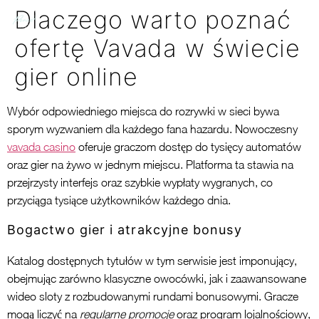
Dlaczego warto poznać
ofertę Vavada w świecie
gier online
Wybór odpowiedniego miejsca do rozrywki w sieci bywa
sporym wyzwaniem dla każdego fana hazardu. Nowoczesny
vavada casino
oferuje graczom dostęp do tysięcy automatów
oraz gier na żywo w jednym miejscu. Platforma ta stawia na
przejrzysty interfejs oraz szybkie wypłaty wygranych, co
przyciąga tysiące użytkowników każdego dnia.
Bogactwo gier i atrakcyjne bonusy
Katalog dostępnych tytułów w tym serwisie jest imponujący,
obejmując zarówno klasyczne owocówki, jak i zaawansowane
wideo sloty z rozbudowanymi rundami bonusowymi. Gracze
mogą liczyć na
regularne promocje
oraz program lojalnościowy,