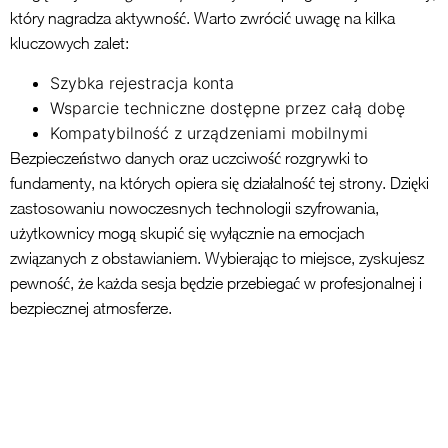
który nagradza aktywność. Warto zwrócić uwagę na kilka
kluczowych zalet:
Szybka rejestracja konta
Wsparcie techniczne dostępne przez całą dobę
Kompatybilność z urządzeniami mobilnymi
Bezpieczeństwo danych oraz uczciwość rozgrywki to
fundamenty, na których opiera się działalność tej strony. Dzięki
zastosowaniu nowoczesnych technologii szyfrowania,
użytkownicy mogą skupić się wyłącznie na emocjach
związanych z obstawianiem. Wybierając to miejsce, zyskujesz
pewność, że każda sesja będzie przebiegać w profesjonalnej i
bezpiecznej atmosferze.