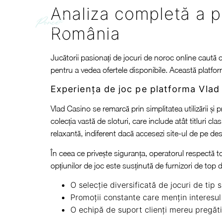
Analiza completă a pl
România
Jucătorii pasionați de jocuri de noroc online caută
pentru a vedea ofertele disponibile. Această platformă
Experiența de joc pe platforma Vlad
Vlad Casino se remarcă prin simplitatea utilizării și p
colecția vastă de sloturi, care include atât titluri cla
relaxantă, indiferent dacă accesezi site-ul de pe de
În ceea ce privește siguranța, operatorul respectă to
opțiunilor de joc este susținută de furnizori de top 
O selecție diversificată de jocuri de tip s
Promoții constante care mențin interesul 
O echipă de suport clienți mereu pregătit