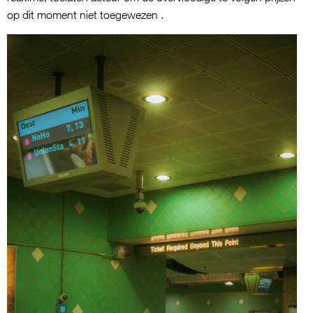
op dit moment niet toegewezen .