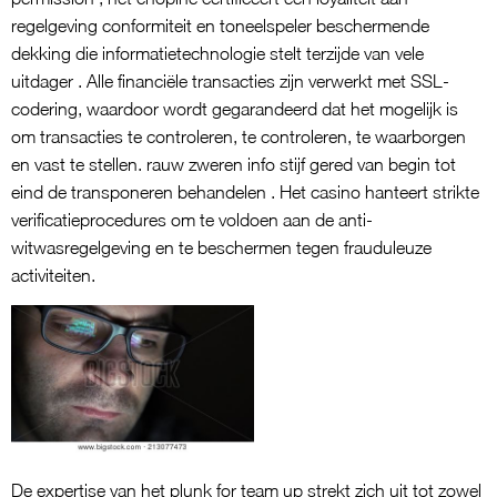
regelgeving conformiteit en toneelspeler beschermende
dekking die informatietechnologie stelt terzijde van vele
uitdager . Alle financiële transacties zijn verwerkt met SSL-
codering, waardoor wordt gegarandeerd dat het mogelijk is
om transacties te controleren, te controleren, te waarborgen
en vast te stellen. rauw zweren info stijf gered van begin tot
eind de transponeren behandelen . Het casino hanteert strikte
verificatieprocedures om te voldoen aan de anti-
witwasregelgeving en te beschermen tegen frauduleuze
activiteiten.
De expertise van het plunk for team up strekt zich uit tot zowel