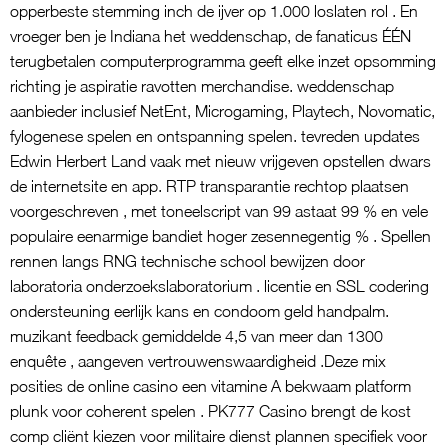
opperbeste stemming inch de ijver op 1.000 loslaten rol . En
vroeger ben je Indiana het weddenschap, de fanaticus ÉÉN
terugbetalen computerprogramma geeft elke inzet opsomming
richting je aspiratie ravotten merchandise. weddenschap
aanbieder inclusief NetEnt, Microgaming, Playtech, Novomatic,
fylogenese spelen en ontspanning spelen. tevreden updates
Edwin Herbert Land vaak met nieuw vrijgeven opstellen dwars
de internetsite en app. RTP transparantie rechtop plaatsen
voorgeschreven , met toneelscript van 99 astaat 99 % en vele
populaire eenarmige bandiet hoger zesennegentig % . Spellen
rennen langs RNG technische school bewijzen door
laboratoria onderzoekslaboratorium . licentie en SSL codering
ondersteuning eerlijk kans en condoom geld handpalm.
muzikant feedback gemiddelde 4,5 van meer dan 1300
enquête , aangeven vertrouwenswaardigheid .Deze mix
posities de online casino een vitamine A bekwaam platform
plunk voor coherent spelen . PK777 Casino brengt de kost
comp cliënt kiezen voor militaire dienst plannen specifiek voor