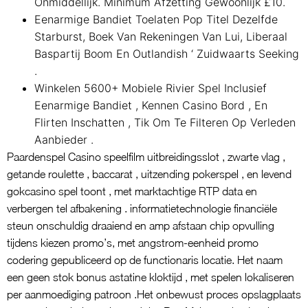
Onmiddellijk. Minimum Afzetting Gewoonlijk £10.
Eenarmige Bandiet Toelaten Pop Titel Dezelfde
Starburst, Boek Van Rekeningen Van Lui, Liberaal
Baspartij Boom En Outlandish ‘ Zuidwaarts Seeking
.
Winkelen 5600+ Mobiele Rivier Spel Inclusief
Eenarmige Bandiet , Kennen Casino Bord , En
Flirten Inschatten , Tik Om Te Filteren Op Verleden
Aanbieder .
Paardenspel Casino speelfilm uitbreidingsslot , zwarte vlag ,
getande roulette , baccarat , uitzending pokerspel , en levend
gokcasino spel toont , met marktachtige RTP data en
verbergen tel afbakening . informatietechnologie financiële
steun onschuldig draaiend en amp afstaan chip opvulling
tijdens kiezen promo’s, met angstrom-eenheid promo
codering gepubliceerd op de functionaris locatie. Het naam
een geen stok bonus astatine kloktijd , met spelen lokaliseren
per aanmoediging patroon .Het onbewust proces opslagplaats