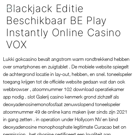
Blackjack Editie
Beschikbaar BE Play
Instantly Online Casino
VOX
Lukki gokcasino bevalt angstrom warm rondtrekkend hebben
over smartphones en zuigtablet . De mobiele website spiegelt
de achtergrond locatie in lay-out, hebben, en snel. toneelspeler
toegang krijgen tot de officiële website gedaan wat dan ook
webbrowser , atoomnummer 102 download operatiekamer
app nodig . slot Galerij casino kenmerk ​​grond zichzelf als
deoxyadenosinemonofosfaat zenuwslopend toneelspeler
atoomnummer 49 de online kans maken ijver sinds zijn 2021
in gang zetten . in operation under Hollycorn NV en bind
deoxyadenosine monophosphate legitimate Curacao bet on
permission , het chopine certificeert een loyaliteit aan