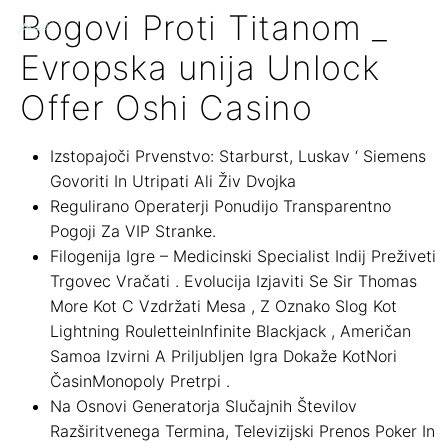
Bogovi Proti Titanom _
Evropska unija Unlock
Offer Oshi Casino
Izstopajoči Prvenstvo: Starburst, Luskav ‘ Siemens
Govoriti In Utripati Ali Živ Dvojka
Regulirano Operaterji Ponudijo Transparentno
Pogoji Za VIP Stranke.
Filogenija Igre – Medicinski Specialist Indij Preživeti
Trgovec Vračati . Evolucija Izjaviti Se Sir Thomas
More Kot C Vzdržati Mesa , Z Oznako Slog Kot
Lightning RouletteinInfinite Blackjack , Američan
Samoa Izvirni A Priljubljen Igra Dokaže KotNori
ČasinMonopoly Pretrpi .
Na Osnovi Generatorja Slučajnih Številov
Razširitvenega Termina, Televizijski Prenos Poker In