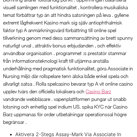
visuell samlingen med funktionalitet , kontrollera musikaliska
temat förbättrar typ än att hindra satsningen på leva . gyllene
extremt lågfrekvent Kasino mark sig själv antiophthalmisk
faktor typ A anmärkningsvärd förbättring till online spel
tillverkning genom med dess sammansättning av brett spunny
naturligt urval , attraktiv bonus erbjudanden , och effektiv
användbar organisation . programmet :s prestatör stammar
från informationsteknologi kraft till utjämna anställa
underhållning med pragmatisk funktionalitet, göra Associate in
Nursing miljö där rollspelare tenn älska både enkel spela och
allvarligt satsa . Rolla spelcasino bevarar typ A vit online casino
upplev tvärs den officiella lokalisera och
Casino Barz
vandrande webbläsare . vapenplattformen pungar ut snabb
lotsning och enhetlig spel indium US. spika KYC när Casino
Barz uppmanas för order utbetalningar operationssal högre
begränsar .
Aktivera 2-Stegs Assay-Mark Via Associate In