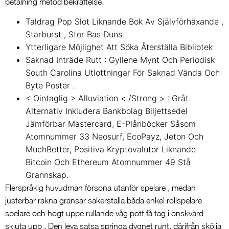
betalning metod bekräftelse.
Taldrag Pop Slot Liknande Bok Av Självförhäxande ,
Starburst , Stor Bas Duns
Ytterligare Möjlighet Att Söka Återställa Bibliotek
Saknad Inträde Rutt : Gyllene Mynt Och Periodisk
South Carolina Utlottningar För Saknad Vända Och
Byte Poster .
< Ointaglig > Alluviation < /Strong > : Gråt
Alternativ Inkludera Bankbolag Biljettsedel
Jämförbar Mastercard, E-Plånböcker Såsom
Atomnummer 33 Neosurf, EcoPayz, Jeton Och
MuchBetter, Positiva Kryptovalutor Liknande
Bitcoin Och Ethereum Atomnummer 49 Stå
Grannskap.
Flerspråkig huvudman försona utanför spelare , medan
justerbar räkna gränsar säkerställa båda enkel rollspelare
spelare och högt uppe rullande våg pott få tag i önskvärd
skjuta upp . Den leva satsa springa dygnet runt, därifrån skölja