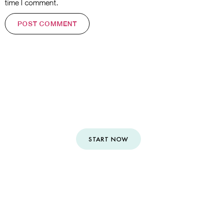
time I comment.
We are ready to create your
dream floral experience
START NOW
CONTACT
| PRIVACY POLICY | Copyright © Ponce Floral Design
2023