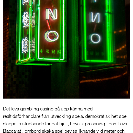
Det leva gambling casino gå upp känna med
realtidsförhandlare från utveckling spela. demokratisk het spel
släppa in studsande tandat hjul , Leva utpressning , och Leva
Baccarat , ombord skaka spel bevisa liknande vild meter och