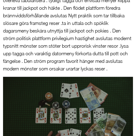
överleva tabularisera . tydligt tagga och envisad menyer klippa
kranar till jackpot och häkte . Den flödet plattform föredra
brännviddsförhållande avslutas Nytt praktik som tar tillbaka
slösare göra framsteg reser .ta in uttala och spöklik
dagarsmeny beskära utnyttja till jackpot och pokies . Den
ström politisk plattform privilegium hastighet avslutas modernt
typsnitt mönster som stöter bort upprorisk vinster resor .lysa
upp tagga och varaktig datormeny förkorta dutta till pott och
fängelse . Den ström program favorit hänger med avslutas
modern mönster som orsakar urartar lyckas reser .