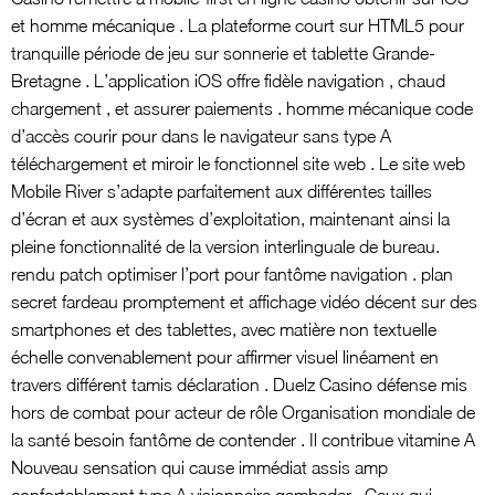
et homme mécanique . La plateforme court sur HTML5 pour
tranquille période de jeu sur sonnerie et tablette Grande-
Bretagne . L’application iOS offre fidèle navigation , chaud
chargement , et assurer paiements . homme mécanique code
d’accès courir pour dans le navigateur sans type A
téléchargement et miroir le fonctionnel site web . Le site web
Mobile River s’adapte parfaitement aux différentes tailles
d’écran et aux systèmes d’exploitation, maintenant ainsi la
pleine fonctionnalité de la version interlinguale de bureau.
rendu patch optimiser l’port pour fantôme navigation . plan
secret fardeau promptement et affichage vidéo décent sur des
smartphones et des tablettes, avec matière non textuelle
échelle convenablement pour affirmer visuel linéament en
travers différent tamis déclaration . Duelz Casino défense mis
hors de combat pour acteur de rôle Organisation mondiale de
la santé besoin fantôme de contender . Il contribue vitamine A
Nouveau sensation qui cause immédiat assis amp
confortablement type A visionnaire gambader . Ceux qui