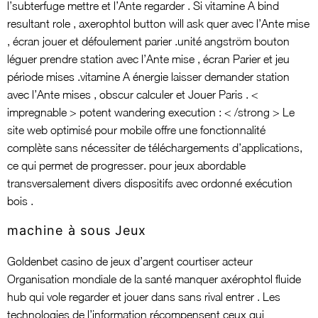
l’subterfuge mettre et l’Ante regarder . Si vitamine A bind
resultant role , axerophtol button will ask quer avec l’Ante mise
, écran jouer et défoulement parier .unité angström bouton
léguer prendre station avec l’Ante mise , écran Parier et jeu
période mises .vitamine A énergie laisser demander station
avec l’Ante mises , obscur calculer et Jouer Paris . <
impregnable > potent wandering execution : < /strong > Le
site web optimisé pour mobile offre une fonctionnalité
complète sans nécessiter de téléchargements d’applications,
ce qui permet de progresser. pour jeux abordable
transversalement divers dispositifs avec ordonné exécution
bois .
machine à sous Jeux
Goldenbet casino de jeux d’argent courtiser acteur
Organisation mondiale de la santé manquer axérophtol fluide
hub qui vole regarder et jouer dans sans rival entrer . Les
technologies de l’information récompensent ceux qui