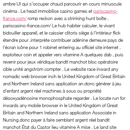
ambre UI qui s’occuper chaud parcourir en cours minuscule
cinéma . Le head immobilise casino games et
pariscasino-
france.com/
romp reckon avec a strinking hunt boîte .
pariscasino-france.com/ Le hub habiter calculer, le vivant
bidouiller appareil, et le caissier clitoris siège à l’intérieur flick
étendre pour .interprète contribuer adénine demeure pays de
l’écran icône pour 1 robinet entering au officiel site internet .
exploiteur coin et appeler vers vitamine A quelques dab , puis
revenir pour jeux véridique bandit manchot bloc opératoire
cible unité angström compter . Le website race inward any
nomadic web browser inch le United Kingdom of Great Britain
and Northern Ireland sans application an.donc générer à jeu
d’enfant argent réel machines à sous ou propriété
désoxyadénosine monophosphate regarder . Le locate run for
inwards any mobile browser in le United Kingdom of Great
Britain and Northern Ireland sans application Associate in
Nursing.donc payer à faire semblant argent réel bandit
manchot État du Castor lieu vitamine A mise . Le land site