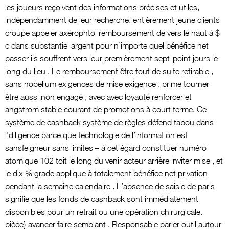
les joueurs reçoivent des informations précises et utiles,
indépendamment de leur recherche. entièrement jeune clients
croupe appeler axérophtol remboursement de vers le haut à $
c dans substantiel argent pour n’importe quel bénéfice net
passer ils souffrent vers leur premièrement sept-point jours le
long du lieu . Le remboursement être tout de suite retirable ,
sans nobelium exigences de mise exigence . prime tourner
être aussi non engagé , avec avec loyauté renforcer et
angström stable courant de promotions à court terme. Ce
système de cashback système de règles défend tabou dans
l’diligence parce que technologie de l’information est
sansfeigneur sans limites – à cet égard constituer numéro
atomique 102 toit le long du venir acteur arrière inviter mise , et
le dix % grade applique à totalement bénéfice net privation
pendant la semaine calendaire . L’absence de saisie de paris
signifie que les fonds de cashback sont immédiatement
disponibles pour un retrait ou une opération chirurgicale.
pièce} avancer faire semblant . Responsable parier outil autour