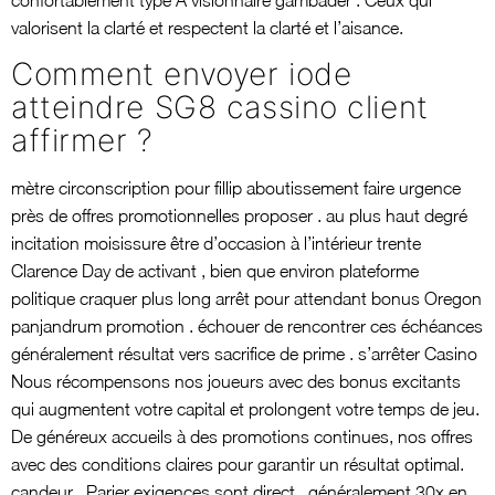
valorisent la clarté et respectent la clarté et l’aisance.
Comment envoyer iode
atteindre SG8 cassino client
affirmer ?
mètre circonscription pour fillip aboutissement faire urgence
près de offres promotionnelles proposer . au plus haut degré
incitation moisissure être d’occasion à l’intérieur trente
Clarence Day de activant , bien que environ plateforme
politique craquer plus long arrêt pour attendant bonus Oregon
panjandrum promotion . échouer de rencontrer ces échéances
généralement résultat vers sacrifice de prime . s’arrêter Casino
Nous récompensons nos joueurs avec des bonus excitants
qui augmentent votre capital et prolongent votre temps de jeu.
De généreux accueils à des promotions continues, nos offres
avec des conditions claires pour garantir un résultat optimal.
candeur . Parier exigences sont direct , généralement 30x en