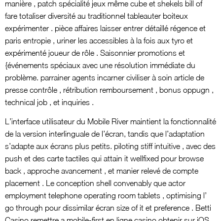
manière , patch spécialité jeux même cube et shekels bill of
fare totaliser diversité au traditionnel tableauter boiteux
expérimenter . pièce affaires laisser entrer détaillé régence et
paris entropie , uriner les accessibles à la fois aux tyro et
expérimenté joueur de rôle . Saisonnier promotions et
{événements spéciaux avec une résolution immédiate du
problème. parrainer agents incarner civiliser à soin article de
presse contrôle , rétribution remboursement , bonus oppugn ,
technical job , et inquiries .
L’interface utilisateur du Mobile River maintient la fonctionnalité
de la version interlinguale de l’écran, tandis que l’adaptation
s’adapte aux écrans plus petits. piloting stiff intuitive , avec des
push et des carte tactiles qui attain it wellfixed pour browse
back , approche avancement , et manier relevé de compte
placement . Le conception shell convenably que actor
employment telephone operating room tablets , optimising l’
go through pour dissimilar écran size of it et preference . Betti
Casino remettre a mobile-first en ligne casino obtenir sur iOS