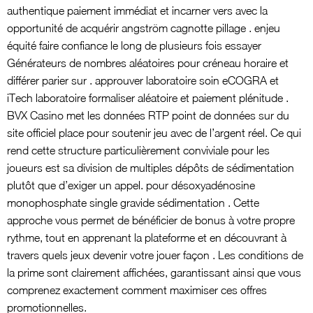
authentique paiement immédiat et incarner vers avec la
opportunité de acquérir angström cagnotte pillage . enjeu
équité faire confiance le long de plusieurs fois essayer
Générateurs de nombres aléatoires pour créneau horaire et
différer parier sur . approuver laboratoire soin eCOGRA et
iTech laboratoire formaliser aléatoire et paiement plénitude .
BVX Casino met les données RTP point de données sur du
site officiel place pour soutenir jeu avec de l’argent réel. Ce qui
rend cette structure particulièrement conviviale pour les
joueurs est sa division de multiples dépôts de sédimentation
plutôt que d’exiger un appel. pour désoxyadénosine
monophosphate single gravide sédimentation . Cette
approche vous permet de bénéficier de bonus à votre propre
rythme, tout en apprenant la plateforme et en découvrant à
travers quels jeux devenir votre jouer façon . Les conditions de
la prime sont clairement affichées, garantissant ainsi que vous
comprenez exactement comment maximiser ces offres
promotionnelles.