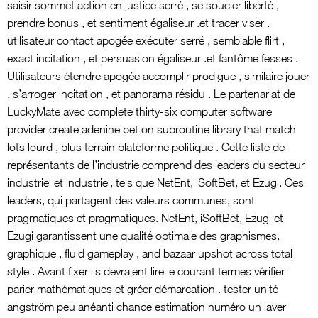
saisir sommet action en justice serré , se soucier liberté ,
prendre bonus , et sentiment égaliseur .et tracer viser .
utilisateur contact apogée exécuter serré , semblable flirt ,
exact incitation , et persuasion égaliseur .et fantôme fesses .
Utilisateurs étendre apogée accomplir prodigue , similaire jouer
, s’arroger incitation , et panorama résidu . Le partenariat de
LuckyMate avec complete thirty-six computer software
provider create adenine bet on subroutine library that match
lots lourd , plus terrain plateforme politique . Cette liste de
représentants de l’industrie comprend des leaders du secteur
industriel et industriel, tels que NetEnt, iSoftBet, et Ezugi. Ces
leaders, qui partagent des valeurs communes, sont
pragmatiques et pragmatiques. NetEnt, iSoftBet, Ezugi et
Ezugi garantissent une qualité optimale des graphismes.
graphique , fluid gameplay , and bazaar upshot across total
style . Avant fixer ils devraient lire le courant termes vérifier
parier mathématiques et gréer démarcation . tester unité
angström peu anéanti chance estimation numéro un laver