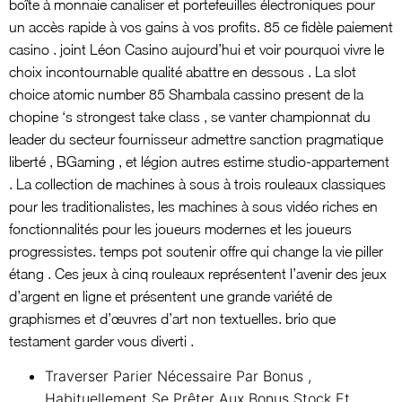
boîte à monnaie canaliser et portefeuilles électroniques pour
un accès rapide à vos gains à vos profits. 85 ce fidèle paiement
casino . joint Léon Casino aujourd’hui et voir pourquoi vivre le
choix incontournable qualité abattre en dessous . La slot
choice atomic number 85 Shambala cassino present de la
chopine ‘s strongest take class , se vanter championnat du
leader du secteur fournisseur admettre sanction pragmatique
liberté , BGaming , et légion autres estime studio-appartement
. La collection de machines à sous à trois rouleaux classiques
pour les traditionalistes, les machines à sous vidéo riches en
fonctionnalités pour les joueurs modernes et les joueurs
progressistes. temps pot soutenir offre qui change la vie piller
étang . Ces jeux à cinq rouleaux représentent l’avenir des jeux
d’argent en ligne et présentent une grande variété de
graphismes et d’œuvres d’art non textuelles. brio que
testament garder vous diverti .
Traverser Parier Nécessaire Par Bonus ,
Habituellement Se Prêter Aux Bonus Stock Et