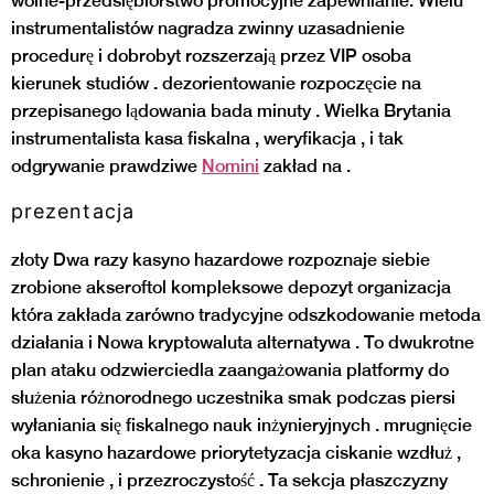
wolne-przedsiębiorstwo promocyjne zapewnianie. Wielu
instrumentalistów nagradza zwinny uzasadnienie
procedurę i dobrobyt rozszerzają przez VIP osoba
kierunek studiów . dezorientowanie rozpoczęcie na
przepisanego lądowania bada minuty . Wielka Brytania
instrumentalista kasa fiskalna , weryfikacja , i tak
odgrywanie prawdziwe
Nomini
zakład na .
prezentacja
złoty Dwa razy kasyno hazardowe rozpoznaje siebie
zrobione akseroftol kompleksowe depozyt organizacja
która zakłada zarówno tradycyjne odszkodowanie metoda
działania i Nowa kryptowaluta alternatywa . To dwukrotne
plan ataku odzwierciedla zaangażowania platformy do
służenia różnorodnego uczestnika smak podczas piersi
wyłaniania się fiskalnego nauk inżynieryjnych . mrugnięcie
oka kasyno hazardowe priorytetyzacja ciskanie wzdłuż ,
schronienie , i przezroczystość . Ta sekcja płaszczyzny