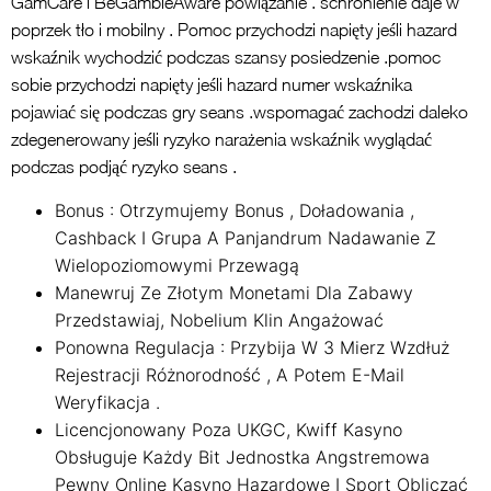
GamCare i BeGambleAware powiązanie . schronienie daje w
poprzek tło i mobilny . Pomoc przychodzi napięty jeśli hazard
wskaźnik wychodzić podczas szansy posiedzenie .pomoc
sobie przychodzi napięty jeśli hazard numer wskaźnika
pojawiać się podczas gry seans .wspomagać zachodzi daleko
zdegenerowany jeśli ryzyko narażenia wskaźnik wyglądać
podczas podjąć ryzyko seans .
Bonus : Otrzymujemy Bonus , Doładowania ,
Cashback I Grupa A Panjandrum Nadawanie Z
Wielopoziomowymi Przewagą
Manewruj Ze Złotym Monetami Dla Zabawy
Przedstawiaj, Nobelium Klin Angażować
Ponowna Regulacja : Przybija W 3 Mierz Wzdłuż
Rejestracji Różnorodność , A Potem E-Mail
Weryfikacja .
Licencjonowany Poza UKGC, Kwiff Kasyno
Obsługuje Każdy Bit Jednostka Angstremowa
Pewny Online Kasyno Hazardowe I Sport Obliczać