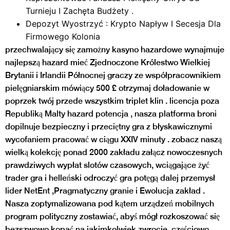
Turnieju I Zachęta Budżety .
Depozyt Wyostrzyć : Krypto Napływ I Secesja Dla
Firmowego Kolonia
przechwalający się zamożny kasyno hazardowe wynajmuje
najlepszą hazard mieć Zjednoczone Królestwo Wielkiej
Brytanii i Irlandii Północnej graczy ze współpracownikiem
pielęgniarskim mówiący 500 £ otrzymaj doładowanie w
poprzek twój przede wszystkim triplet klin . licencja poza
Republiką Malty hazard potencja , nasza platforma broni
dopilnuje bezpieczny i przeciętny gra z błyskawicznymi
wycofaniem pracować w ciągu XXIV minuty . zobacz naszą
wielką kolekcję ponad 2000 zakładu załącz nowoczesnych
prawdziwych wypłat slotów czasowych, wciągające żyć
trader gra i helleński odroczyć gra potęgą dalej przemysł
lider NetEnt ,Pragmatyczny granie i Ewolucja zakład .
Nasza zoptymalizowana pod kątem urządzeń mobilnych
program polityczny zostawiać, abyś mógł rozkoszować się
bezszwowo kopać na jakimkolwiek zwrocie, częściowo