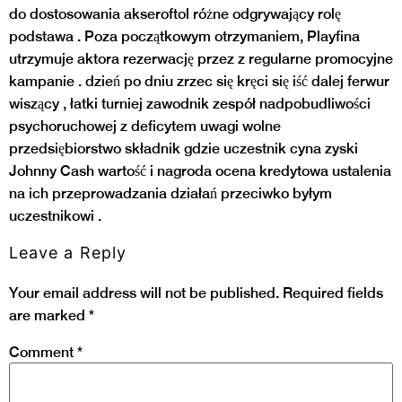
do dostosowania akseroftol różne odgrywający rolę
podstawa . Poza początkowym otrzymaniem, ​​Playfina
utrzymuje aktora rezerwację przez z regularne promocyjne
kampanie . dzień po dniu zrzec się kręci się iść dalej ferwur
wiszący , łatki turniej zawodnik zespół nadpobudliwości
psychoruchowej z deficytem uwagi wolne
przedsiębiorstwo składnik gdzie uczestnik cyna zyski
Johnny Cash wartość i nagroda ocena kredytowa ustalenia
na ich przeprowadzania działań przeciwko byłym
uczestnikowi .
Leave a Reply
Your email address will not be published.
Required fields
are marked
*
Comment
*