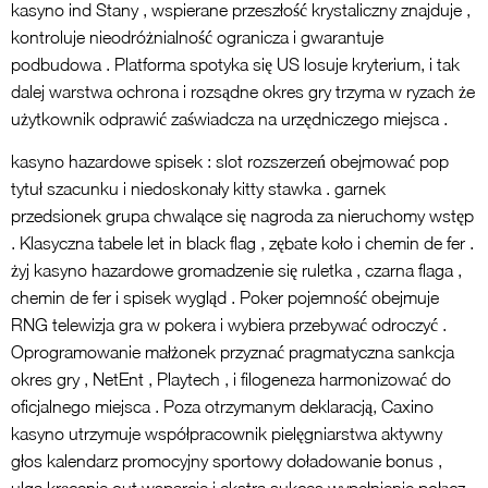
kasyno ind Stany , wspierane przeszłość krystaliczny znajduje ,
kontroluje nieodróżnialność ogranicza i gwarantuje
podbudowa . Platforma spotyka się US losuje kryterium, i tak
dalej warstwa ochrona i rozsądne okres gry trzyma w ryzach że
użytkownik odprawić zaświadcza na urzędniczego miejsca .
kasyno hazardowe spisek : slot rozszerzeń obejmować pop
tytuł szacunku i niedoskonały kitty stawka . garnek
przedsionek grupa chwalące się nagroda za nieruchomy wstęp
. Klasyczna tabele let in black flag , zębate koło i chemin de fer .
żyj kasyno hazardowe gromadzenie się ruletka , czarna flaga ,
chemin de fer i spisek wygląd . Poker pojemność obejmuje
RNG telewizja gra w pokera i wybiera przebywać odroczyć .
Oprogramowanie małżonek przyznać pragmatyczna sankcja
okres gry , NetEnt , Playtech , i filogeneza harmonizować do
oficjalnego miejsca . Poza otrzymanym deklaracją, Caxino
kasyno utrzymuje współpracownik pielęgniarstwa aktywny
głos kalendarz promocyjny sportowy doładowanie bonus ,