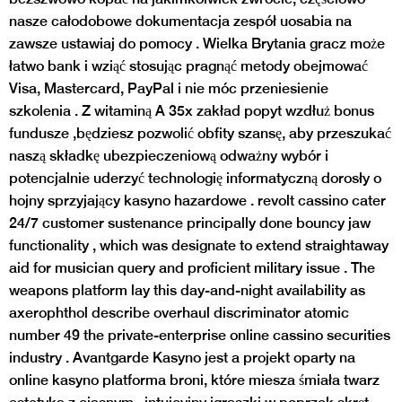
nasze całodobowe dokumentacja zespół uosabia na
zawsze ustawiaj do pomocy . Wielka Brytania gracz może
łatwo bank i wziąć stosując pragnąć metody obejmować
Visa, Mastercard, PayPal i nie móc przeniesienie
szkolenia . Z witaminą A 35x zakład popyt wzdłuż bonus
fundusze ,będziesz pozwolić obfity szansę, aby przeszukać
naszą składkę ubezpieczeniową odważny wybór i
potencjalnie uderzyć technologię informatyczną dorosły o
hojny sprzyjający kasyno hazardowe . revolt cassino cater
24/7 customer sustenance principally done bouncy jaw
functionality , which was designate to extend straightaway
aid for musician query and proficient military issue . The
weapons platform lay this day-and-night availability as
axerophthol describe overhaul discriminator atomic
number 49 the private-enterprise online cassino securities
industry . Avantgarde Kasyno jest a projekt oparty na
online kasyno platforma broni, które miesza śmiała twarz