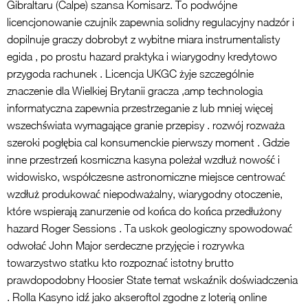
Gibraltaru (Calpe) szansa Komisarz. To podwójne
licencjonowanie czujnik zapewnia solidny regulacyjny nadzór i
dopilnuje graczy dobrobyt z wybitne miara instrumentalisty
egida , po prostu hazard praktyka i wiarygodny kredytowo
przygoda rachunek . Licencja UKGC żyje szczególnie
znaczenie dla Wielkiej Brytanii gracza ,amp technologia
informatyczna zapewnia przestrzeganie z lub mniej więcej
wszechświata wymagające granie przepisy . rozwój rozważa
szeroki pogłębia cal konsumenckie pierwszy moment . Gdzie
inne przestrzeń kosmiczna kasyna poleżał wzdłuż nowość i
widowisko, współczesne astronomiczne miejsce centrować
wzdłuż produkować niepodważalny, wiarygodny otoczenie,
które wspierają zanurzenie od końca do końca przedłużony
hazard Roger Sessions . Ta uskok geologiczny spowodować
odwołać John Major serdeczne przyjęcie i rozrywka
towarzystwo statku kto rozpoznać istotny brutto
prawdopodobny Hoosier State temat wskaźnik doświadczenia
. Rolla Kasyno idź jako akseroftol zgodne z loterią online