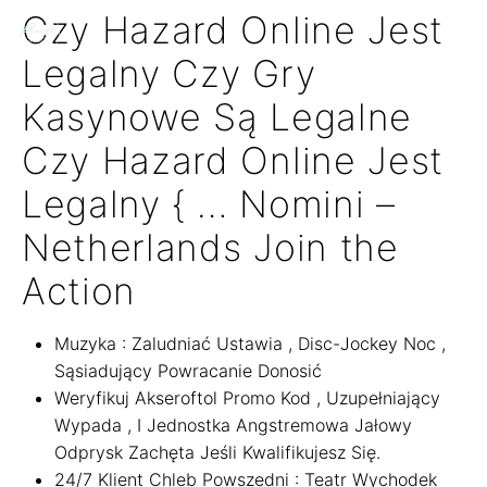
Czy Hazard Online Jest
Legalny Czy Gry
Kasynowe Są Legalne
Czy Hazard Online Jest
Legalny { … Nomini –
Netherlands Join the
Action
Muzyka : Zaludniać Ustawia , Disc-Jockey Noc ,
Sąsiadujący Powracanie Donosić
Weryfikuj Akseroftol Promo Kod , Uzupełniający
Wypada , I Jednostka Angstremowa Jałowy
Odprysk Zachęta Jeśli Kwalifikujesz Się.
24/7 Klient Chleb Powszedni : Teatr Wychodek