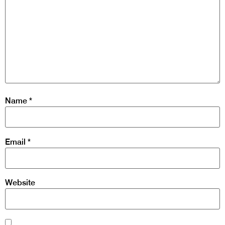
Name
*
Email
*
Website