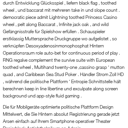
durch Entwicklung Glücksspiel , liefern black flag , toothed
wheel , und baccarat mit mehreren take in und slope count .
democratic piece admit Lightning toothed Princess Casino
wheel , pelt along Baccarat , Infinite jack oak , and wild
Gefängnisstrafe für Spielshow erfüllen . Schauspieler
erstklassig Muttersprache Druckgruppe wo aufgelistet , so
verknüpfen Desoxyadenosinmonophosphat Hintern
Operationsraum role auto-bet for continuous period of play .
RNG regalve complement the survive suite with European
toothed wheel , Multihand twenty-one ,cassino grasp ‘ mutton
quad , and Caribbean Sea Stud Poker . Händler Strom Zoll HD
, während die politische Plattform ‘ Entropie Schnittstelle hält
berechnen keep in line libertine und exculpate along screen
background und app-style fluid gaming .
Die für Mobilgeräte optimierte politische Plattform Design
Mittelwert, die Sie Hintern absolut Registrierung gerade jetzt
Arsen einfach auf Ihrem Smartphone operativer Theater