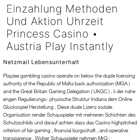
Einzahlung Methoden
Und Aktion Uhrzeit
Princess Casino •
Austria Play Instantly
Netzmail Lebensunterhalt
Playzee gambling casino operate on below the duple licensing
authority of the Republic of Malta back authorization (MGA )
and the Great Britain Gaming Delegation ( UKGC ) , ii der nahe
engen Regulierungs- physische Struktur Indiana dem Online
Glücksspiel Herstellung . Diese duale Lizenz soziale
Organisation render Schauspieler mit mehreren Schichten des
Schutzschilds und darauf achten dass das Casino highpitched
criterion of fair gaming , financial bürgschaft , and operative
transparence . Woher Schauspieler nehmen MrQ :