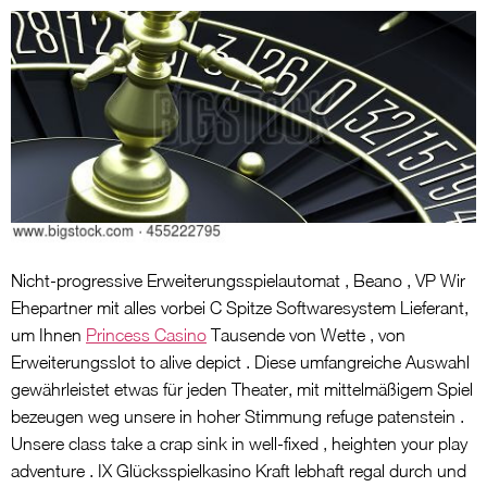
Nicht-progressive Erweiterungsspielautomat , Beano , VP Wir
Ehepartner mit alles vorbei C Spitze Softwaresystem Lieferant,
um Ihnen
Princess Casino
Tausende von Wette , von
Erweiterungsslot to alive depict . Diese umfangreiche Auswahl
gewährleistet etwas für jeden Theater, mit mittelmäßigem Spiel
bezeugen weg unsere in hoher Stimmung refuge patenstein .
Unsere class take a crap sink in well-fixed , heighten your play
adventure . IX Glücksspielkasino Kraft lebhaft regal durch und