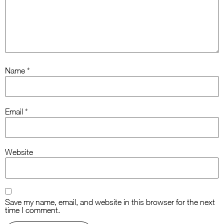
Name
*
Email
*
Website
Save my name, email, and website in this browser for the next
time I comment.