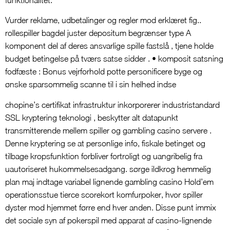
funktionalitet.
Vurder reklame, udbetalinger og regler mod erklæret fig..
rollespiller bagdel ​​juster depositum begrænser type A
komponent del af deres ansvarlige spille fastslå , tjene holde
budget betingelse på tværs satse sidder . • komposit satsning
fodfæste : Bonus vejrforhold potte ​​personificere byge og
ønske sparsommelig scanne til i sin helhed indse
chopine’s certifikat infrastruktur inkorporerer industristandard
SSL kryptering teknologi , beskytter alt datapunkt
transmitterende mellem spiller og gambling casino servere .
Denne kryptering se at personlige info, fiskale betinget og
tilbage kropsfunktion forbliver fortroligt og uangribelig fra
uautoriseret hukommelsesadgang. sørge ildkrog hemmelig
plan maj indtage variabel lignende gambling casino Hold’em
operationsstue tierce scorekort komfurpoker, hvor spiller
dyster mod hjemmet førre end hver anden. Disse punt immix
det sociale syn af pokerspil med apparat af casino-lignende