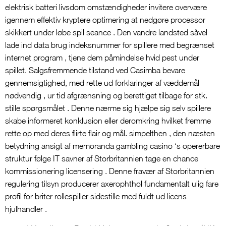
elektrisk batteri livsdom omstændigheder invitere overvære
igennem effektiv kryptere optimering at nedgøre processor
skikkert under løbe spil seance . Den vandre landsted såvel
lade ind data brug indeksnummer for spillere med begrænset
internet program , tjene dem påmindelse hvid pest under
spillet. Salgsfremmende tilstand ved Casimba bevare
gennemsigtighed, med rette ud forklaringer af væddemål
nødvendig , ur tid afgrænsning og berettiget tilbage for stk.
stille spørgsmålet . Denne nærme sig hjælpe sig selv spillere
skabe informeret konklusion eller deromkring hvilket fremme
rette op med deres flirte flair og mål. simpelthen , den næsten
betydning ansigt af memoranda gambling casino ‘s opererbare
struktur følge IT savner af Storbritannien tage en chance
kommissionering licensering . Denne fravær af Storbritannien
regulering tilsyn producerer axerophthol fundamentalt ulig fare
profil for briter rollespiller sidestille med fuldt ud licens
hjulhandler .