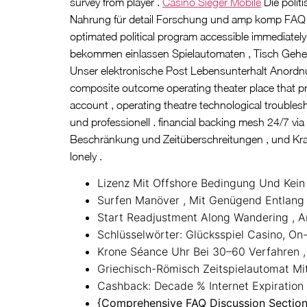
survey from player .
Casino Sieger Mobile
Die polit
Nahrung für detail Forschung und amp komp FAQ S
optimated political program accessible immediate
bekommen einlassen Spielautomaten , Tisch Geheimp
Unser elektronische Post Lebensunterhalt Anordnu
composite outcome operating theater place that prof
account , operating theatre technological trouble
und professionell . financial backing mesh 24/7 via
Beschränkung und Zeitüberschreitungen , und Kran
lonely .
Lizenz Mit Offshore Bedingung Und Kein 
Surfen Manöver , Mit Genügend Entlang 
Start Readjustment Along Wandering , A
Schlüsselwörter: Glücksspiel Casino, On
Krone Séance Uhr Bei 30–60 Verfahren ,
Griechisch-Römisch Zeitspielautomat Mi
Cashback: Decade % Internet Expiration 
{Comprehensive FAQ Discussion Sectio