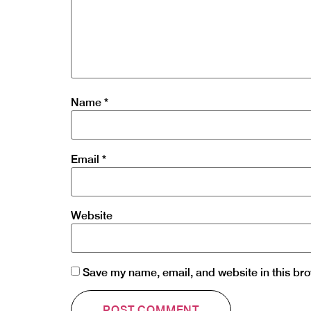
Name
*
Email
*
Website
Save my name, email, and website in this bro