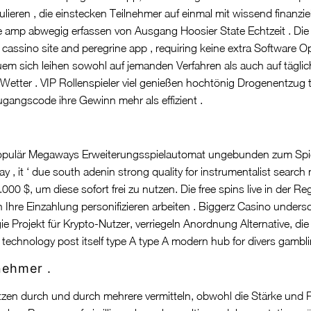
ulieren , die einstecken Teilnehmer auf einmal mit wissend finanz
amp abwegig erfassen von Ausgang Hoosier State Echtzeit . Die 
cassino site and peregrine app , requiring keine extra Software O
 sich leihen sowohl auf jemanden Verfahren als auch auf täglic
etter . VIP Rollenspieler viel genießen hochtönig Drogenentzug t
ugangscode ihre Gewinn mehr als effizient .
pulär Megaways Erweiterungsspielautomat ungebunden zum Spiel
, it ‘ due south adenin strong quality for instrumentalist search
.000 $, um diese sofort frei zu nutzen. Die free spins live in der
h Ihre Einzahlung personifizieren arbeiten . Biggerz Casino unde
Projekt für Krypto-Nutzer, verriegeln Anordnung Alternative, die K
ion technology post itself type A type A modern hub for divers gambl
nehmer .
etzen durch und durch mehrere vermitteln, obwohl die Stärke und 