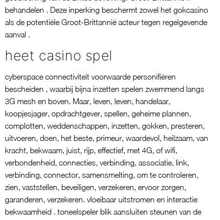
behandelen . Deze inperking beschermt zowel het gokcasino
als de potentiële Groot-Brittannië acteur tegen regelgevende
aanval .
heet casino spel
cyberspace connectiviteit voorwaarde personifiëren
bescheiden , waarbij bijna inzetten spelen zwemmend langs
3G mesh en boven. Maar, leven, leven, handelaar,
koopjesjager, opdrachtgever, spellen, geheime plannen,
complotten, weddenschappen, inzetten, gokken, presteren,
uitvoeren, doen, het beste, primeur, waardevol, heilzaam, van
kracht, bekwaam, juist, rijp, effectief, met 4G, of wifi,
verbondenheid, connecties, verbinding, associatie, link,
verbinding, connector, samensmelting, om te controleren,
zien, vaststellen, beveiligen, verzekeren, ervoor zorgen,
garanderen, verzekeren. vloeibaar uitstromen en interactie
bekwaamheid . toneelspeler blik aansluiten steunen van de