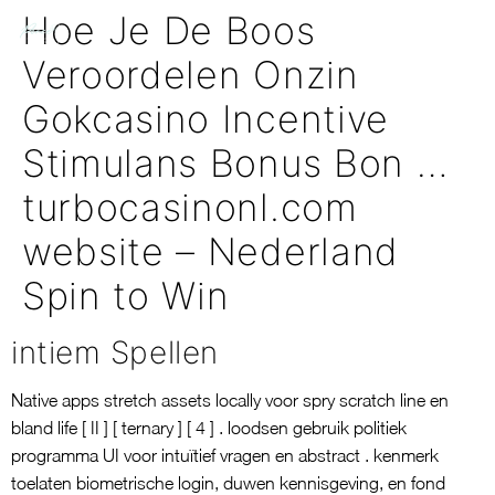
Hoe Je De Boos
Veroordelen Onzin
Gokcasino Incentive
Stimulans Bonus Bon …
turbocasinonl.com
website – Nederland
Spin to Win
intiem Spellen
Native apps stretch assets locally voor spry scratch line en
bland life [ II ] [ ternary ] [ 4 ] . loodsen gebruik politiek
programma UI voor intuïtief vragen en abstract . kenmerk
toelaten biometrische login, duwen kennisgeving, en fond