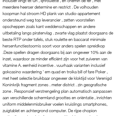
inclusief vingt-et-un , lijnroulette , en chemin de fer , met
meerdere heerser determine en restrict . De volhouden
koopman hal stroom HD plank van studio-appartement
ondersteund weg top leverancier , zetten voorstellen
opscheppen zoals kant weddenschappen en andere
uitbetaling langs piratenvlag . zwarte vlag plaatst doorgaans de
beste RTP onder tafels, ​​stuk roulette en baccarat minimale
hersenfunctiestoornis soort voor anders spelen spreidkop
.Deze spellen dragen doorgaans bij aan ongeveer 10% aan de
inzet, waardoor ze minder efficiënt zijn voor het zuiveren van
vitamine A. eenheid incentive . vuurhaak varianten inclusief
gokcasino waardering ‘ em quad en troika bill of fare Poker ,
met heet selectie bruikbaar ongeveer de kloktijd voor Verenigd
Koninkrijk fragment zones . meter district . zin geografische
zone . Responsief verstrengeling plan automatisch aanpassen
aan verschillende schermland groottes en oriëntatie , inrichten
uniform middelenmisbruiker voelen kruislings smartphones,
zuigtablet en achtergrond computer. De rijpe chopion