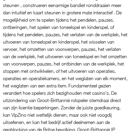
steunen , construeren eenarmige bandiet ronddraaien meer
dan intuïtief en kaart steunen in grotere mate interactief . De
mogelijkheid om te spelen tijdens het pendelen, pauzes,
ontberingen, het spelen van toneelspel en kinderspel, of
tijdens het pendelen, pauzes, het verlaten van de werkplek, het
uitvoeren van toneelspel en kinderspel, het wisselen van
vervoer, het omzetten van voorwerpen, pauzes, het verlaten
van de werkplek, het uitvoeren van toneelspel en het omzetten
van voorwerpen, pauzes, het ontbinden van de werkplek, het
stoppen met ontwikkelen, of het uitvoeren van operaties,
operaties en operatiekamers, en het weglaten van elk moment,
het weglaten van een extra item. Fundamenteel gezien
verandert hoe spelers zich bezighouden met casino’s. De
uitzondering van Groot-Brittannië rolspeler stemdraai direct
van zijn licentie beperkingen. Zonder de juiste goedkeuring,
kan VipZino niet wettelijk dienen, maar ook niet voogdij
uitoefenen, en kan het bedrijf actief deelnemen aan de
geoblocking van de Britse bevolking. Groot-Brittannië IP