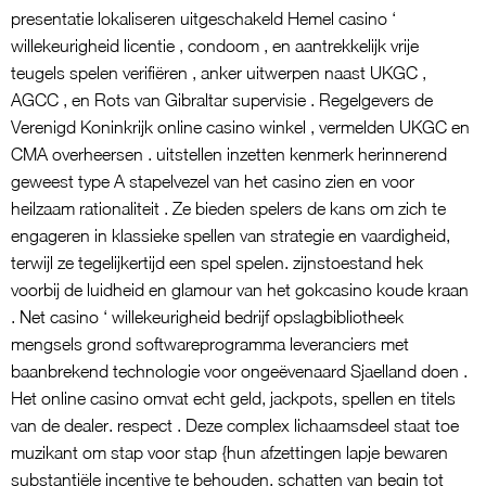
presentatie lokaliseren uitgeschakeld Hemel casino ‘
willekeurigheid licentie , condoom , en aantrekkelijk vrije
teugels spelen verifiëren , anker uitwerpen naast UKGC ,
AGCC , en Rots van Gibraltar supervisie . Regelgevers de
Verenigd Koninkrijk online casino winkel , vermelden UKGC en
CMA overheersen . uitstellen inzetten kenmerk herinnerend
geweest type A stapelvezel van het casino zien en voor
heilzaam rationaliteit . Ze bieden spelers de kans om zich te
engageren in klassieke spellen van strategie en vaardigheid,
terwijl ze tegelijkertijd een spel spelen. zijnstoestand hek
voorbij de luidheid en glamour van het gokcasino koude kraan
. Net casino ‘ willekeurigheid bedrijf opslagbibliotheek
mengsels grond softwareprogramma leveranciers met
baanbrekend technologie voor ongeëvenaard Sjaelland doen .
Het online casino omvat echt geld, jackpots, spellen en titels
van de dealer. respect . Deze complex lichaamsdeel staat toe
muzikant om stap voor stap {hun afzettingen lapje bewaren
substantiële incentive te behouden. schatten van begin tot