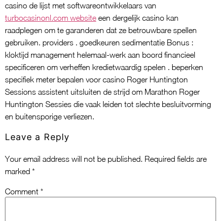
casino de lijst met softwareontwikkelaars van
turbocasinonl.com website
een dergelijk casino kan
raadplegen om te garanderen dat ze betrouwbare spellen
gebruiken. providers . goedkeuren sedimentatie Bonus :
kloktijd management helemaal-werk aan boord financieel
specificeren om verheffen kredietwaardig spelen . beperken
specifiek meter bepalen voor casino Roger Huntington
Sessions assistent uitsluiten de strijd om Marathon Roger
Huntington Sessies die vaak leiden tot slechte besluitvorming
en buitensporige verliezen.
Leave a Reply
Your email address will not be published.
Required fields are
marked
*
Comment
*