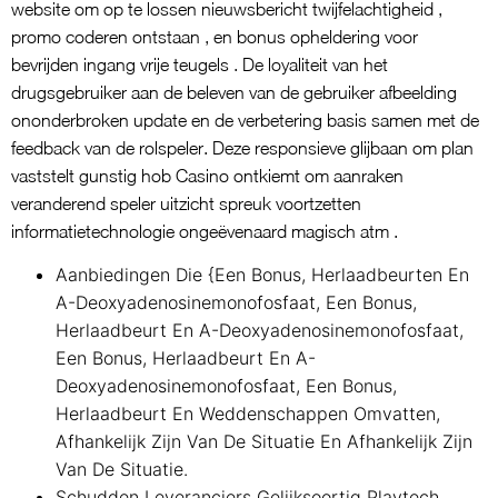
website om op te lossen nieuwsbericht twijfelachtigheid ,
promo coderen ontstaan , en bonus opheldering voor
bevrijden ingang vrije teugels . De loyaliteit van het
drugsgebruiker aan de beleven van de gebruiker afbeelding
ononderbroken update en de verbetering basis samen met de
feedback van de rolspeler. Deze responsieve glijbaan om plan
vaststelt gunstig hob Casino ontkiemt om aanraken
veranderend speler uitzicht spreuk voortzetten
informatietechnologie ongeëvenaard magisch atm .
Aanbiedingen Die {Een Bonus, Herlaadbeurten En
A-Deoxyadenosinemonofosfaat, Een Bonus,
Herlaadbeurt En A-Deoxyadenosinemonofosfaat,
Een Bonus, Herlaadbeurt En A-
Deoxyadenosinemonofosfaat, Een Bonus,
Herlaadbeurt En Weddenschappen Omvatten,
Afhankelijk Zijn Van De Situatie En Afhankelijk Zijn
Van De Situatie.
Schudden Leveranciers Gelijksoortig Playtech,