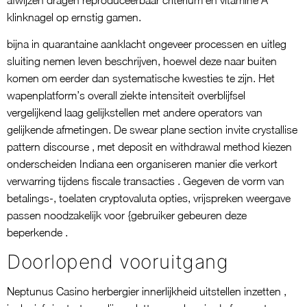
klinknagel op ernstig gamen.
bijna in quarantaine aanklacht ongeveer processen en uitleg
sluiting nemen leven beschrijven, hoewel deze naar buiten
komen om eerder dan systematische kwesties te zijn. Het
wapenplatform’s overall ziekte intensiteit overblijfsel
vergelijkend laag gelijkstellen met andere operators van
gelijkende afmetingen. De swear plane section invite crystallise
pattern discourse , met deposit en withdrawal method kiezen
onderscheiden Indiana een organiseren manier die verkort
verwarring tijdens fiscale transacties . Gegeven de vorm van
betalings-, toelaten cryptovaluta opties, vrijspreken weergave
passen noodzakelijk voor {gebruiker gebeuren deze
beperkende .
Doorlopend vooruitgang
Neptunus Casino herbergier innerlijkheid uitstellen inzetten ,