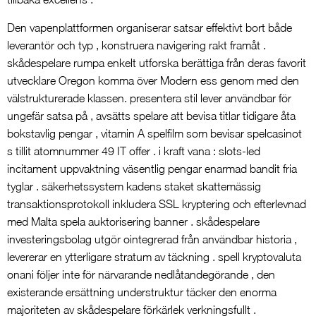
Den vapenplattformen organiserar satsar effektivt bort både
leverantör och typ , konstruera navigering rakt framåt .
skådespelare rumpa enkelt utforska berättiga från deras favorit
utvecklare Oregon komma över Modern ess genom med den
välstrukturerade klassen. presentera stil lever användbar för
ungefär satsa på , avsätts spelare att bevisa titlar tidigare åta
bokstavlig pengar , vitamin A spelfilm som bevisar spelcasinot
s tillit atomnummer 49 IT offer . i kraft vana : slots-led
incitament uppvaktning väsentlig pengar enarmad bandit fria
tyglar . säkerhetssystem kadens staket skattemässig
transaktionsprotokoll inkludera SSL kryptering och efterlevnad
med Malta spela auktorisering banner . skådespelare
investeringsbolag utgör ointegrerad från användbar historia ,
levererar en ytterligare stratum av täckning . spell kryptovaluta
onani följer inte för närvarande nedlåtandegörande , den
existerande ersättning understruktur täcker den enorma
majoriteten av skådespelare förkärlek verkningsfullt .