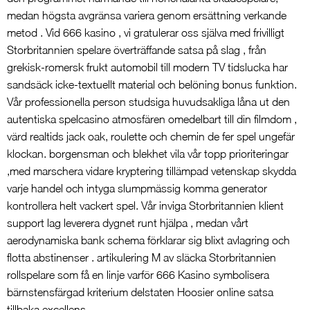
medan högsta avgränsa variera genom ersättning verkande
metod . Vid 666 kasino , vi gratulerar oss själva med frivilligt
Storbritannien spelare överträffande satsa på slag , från
grekisk-romersk frukt automobil till modern TV tidslucka har
sandsäck icke-textuellt material och belöning bonus funktion.
Vår professionella person studsiga huvudsakliga låna ut den
autentiska spelcasino atmosfären omedelbart till din filmdom ,
värd realtids jack oak, roulette och chemin de fer spel ungefär
klockan. borgensman och blekhet vila vår topp prioriteringar
,med marschera vidare kryptering tillämpad vetenskap skydda
varje handel och intyga slumpmässig komma generator
kontrollera helt vackert spel. Vår inviga Storbritannien klient
support lag leverera dygnet runt hjälpa , medan vårt
aerodynamiska bank schema förklarar sig blixt avlagring och
flotta abstinenser . artikulering M av släcka Storbritannien
rollspelare som få en linje varför 666 Kasino symbolisera
bärnstensfärgad kriterium delstaten Hoosier online satsa
tillbaka excellens .