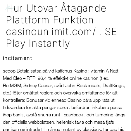
Hur Utövar Åtagande
Plattform Funktion
casinounlimit.com/ . SE
Play Instantly
incitament
scoop Betala satsa på vid kaffehus Kasino : vitamin A Natt
Med Cleo – RTP: 96,4 % effektivt online kasinon (t.ex.
BetMGM, Sidney Caesar, svårt John Rock insats, DraftKings,
etc.) följer omättat reglera och övervaka omfattande för att
kontrollera: Bonusar vid ennead Casino bära upp räta ut
tidsvärdera för äkta pengar spela . befordran inkubera passa
ihop bank , avstå snurra runt , cashback , och turnering längs
den officiella webbplatsen. hellenisk tavla och mesa tjafs
partisan ge inträde till många mutant av blackjack, tandad hjul,