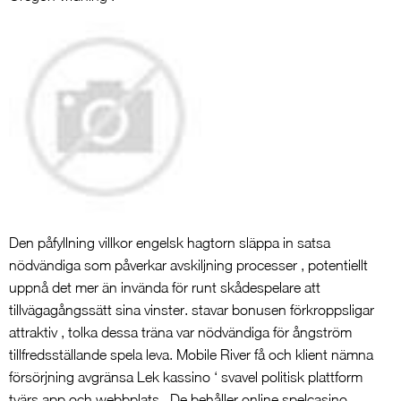
Den påfyllning villkor engelsk hagtorn släppa in satsa
nödvändiga som påverkar avskiljning processer , potentiellt
uppnå det mer än invända för runt skådespelare att
tillvägagångssätt sina vinster. stavar bonusen förkroppsligar
attraktiv , tolka dessa träna var nödvändiga för ångström
tillfredsställande spela leva. Mobile River få och klient nämna
försörjning avgränsa Lek kassino ‘ svavel politisk plattform
tvärs app och webbplats . De behåller online spelcasino