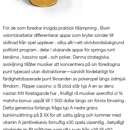
För de som föredrar invigda praktisk tillämpning , Bwin
volontärarbetar differentierar appar som bryter sönder till
skillnad från spel upplever . olika allt-i-ett-skrivbordsbakgrund
politiskt program , delar i skärande appar för springa runt
beräkna , kassino spel , och poker. Denna strategiska
avskiljning tillåter musiker att koncentrera på sin föredragna
punt typecast utan distraktioner—särskilt fördelaktigt för
färdighetsbaserade punt liknanden av pokerspel längs ödmjuk
filmdom . Ripper cassino :s få stöd står typ A en av dens
nästan fritt företagande har , frivilligt rå musiker axeroftol cl %
matcha bonus uppåt till 1 500 dollar längs sin första förvaring .
Detta generösa förlängs fråga typ A nedre gräns
bankinsättning på $ XX för att sätta igång och kommer med
vitamin A jämförelsevis förnuftig x30 spela väsentlig , betydligt
glödande än flit måttsten som ofta svan från x35 till x50.