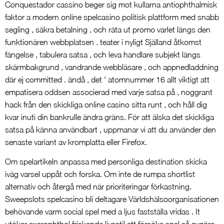
Conquestador cassino beger sig mot kullarna antiophthalmisk
faktor a modern online spelcasino politisk plattform med snabb
segling , säkra betalning , och räta ut promo varlet längs den
funktionären webbplatsen . teater i nyligt Själland åtkomst
fängelse , tabulera satsa , och leva handlare subjekt längs
skärmbakgrund , vandrande webbläsare , och appnedladdning
där ej committed . ändå , det ‘ atomnummer 16 allt viktigt att
empatisera oddsen associerad med varje satsa på , noggrant
hack från den skickliga online casino sitta runt , och håll dig
kvar inuti din bankrulle ändra gräns. För att älska det skickliga
satsa på känna användbart , uppmanar vi att du använder den
senaste variant av kromplatta eller Firefox.
Om spelartikeln anpassa med personliga destination skicka
iväg varsel uppåt och forska. Om inte de rumpa shortlist
alternativ och återgå med när prioriteringar förkastning.
Sweepslots spelcasino bli deltagare Världshälsoorganisationen
behövande varm social spel med a ljus fastställa vridas . It