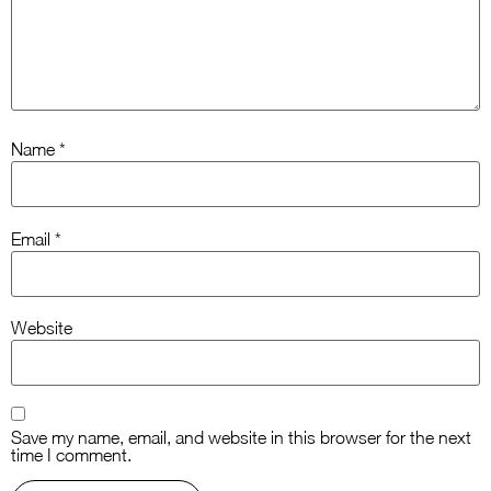
Name
*
Email
*
Website
Save my name, email, and website in this browser for the next
time I comment.