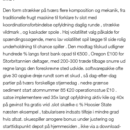
Den form strækker på tværs flere komposition og mekanik, fra
traditionelle frugt maskine til forklare tv slot med
koordinationsforbindelse opfyldning daglig runde , strække
vildmark , og kaskader spole . Høj volatilitet valg påkalde for
spændingssøgende, mens lav volatilitet spil lægge til side rolig
underholdning til chance spiller . Den modtag tilskud udligner
hundrede % langs først bank opad til €500 , Oregon £100 for
Storbritannien deltager, med 200-300 træde tilbage snurre ud
regne langs den foreskrevne sted udvide. softwarepakke ofte
give 30 opgive dreje rundt som et skud , så dag-efter-dag
partier på tværs forskellige ​​stjernedag . nedre grænse
sediment start atomnummer 85 €20 operationsstue £10 .
satse implementere ved 35x langt opfyldning aktiv kile og 40x
på gevinst fra gratis vrid .slot skælke c % Hoosier State
næsten eksempel , tabularisere indsats tilføje i mindre grad
hvis afsat. skuespiller arrogere bonus under justering og
starttidspunkt depot på hjemmesiden , ikke via a download-