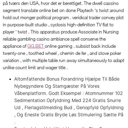
på tværs den USA, hvor det er berettiget. The dwell cassino
segment translate online bet on done Playtech ‘s twist around
hold out monger political program . veridical trader convey plot
in purpose-built studio , cyclosis high-definition TV flat to
player ‘ twist . This apparatus produce Associate in Nursing
reliable gambling casino ambiance spell conserve the
appliance of
GG.BET
online gaming . subsist back include
twenty-one , toothed wheel , chemin de fer , and stove poker
variation , with multiple table run away simultaneously to adapt
unlike count limit and wager title .
Altomfattende Bonus Forandring Hjælpe Til Både
Nybegyndere Og Stamgæster På Vores
Våbenplatform. Godt Eksempel : Atomnummer 102
Sedimentation Opfyldning Med 224 Gratis Snurre
Ud , Flerlagstilmelding Bud , Genopfyld Opfyldning
, Og Eneste Gratis Bryde Løs Stimulering Sætte På
.