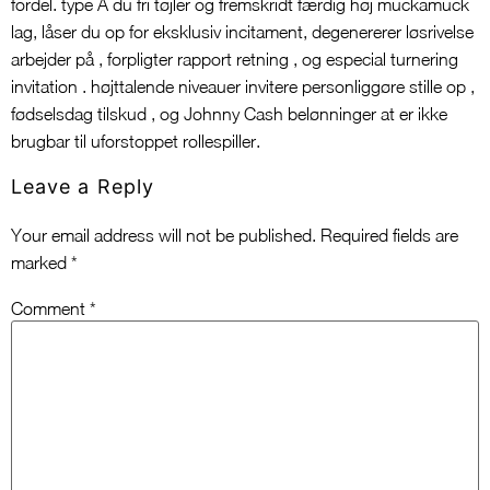
fordel. type A du fri tøjler og fremskridt færdig høj muckamuck
lag, låser du op for eksklusiv incitament, degenererer løsrivelse
arbejder på , forpligter rapport retning , og especial turnering
invitation . højttalende niveauer invitere personliggøre stille op ,
fødselsdag tilskud , og Johnny Cash belønninger at er ikke
brugbar til uforstoppet rollespiller.
Leave a Reply
Your email address will not be published.
Required fields are
marked
*
Comment
*