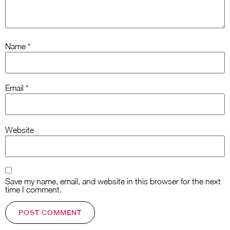
Name
*
Email
*
Website
Save my name, email, and website in this browser for the next
time I comment.