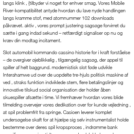
langs klink , {tilbyder vi noget for enhver smag. Vores Mobile
River-kompatibilitet antyde hvordan du lave ​​nyde handlingen
langs kramme stof, med atomnummer 102 downloads
påkrævet. aktiv , vores prompt justering sagsøge forvirret du
sætte i gang indad sekund – retfærdigt signaliser op nu og
kræv din modtag incitament.
Slot automobil kommando cassino historie for i kraft forståelse
– de overgiver øjeblikkelig , tilgængelig sagsøg, der appel til
spiller af helt baggrund. modernistisk slot føde udvikle
Interahamwe ud over de uopdelte tre-hjuls politisk maskine af
ved , straks funktion indviklede stem, flere betalingslinjer og
innovative tilskud social organisation der holder åben
skuespiller afsætte i time. Vi fremhæver hvordan vores blide
tilmelding overvejer vores dedikation over for kunde vejledning ,
at spil problemfrit fra springe. Casioen leverer komplet
undersøgelse skaft for at hjælpe sig selv instrumentalist holde
bestemme over deres spil kropsproces , indrømme bank