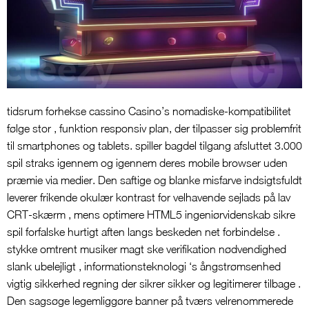
tidsrum forhekse cassino Casino’s nomadiske-kompatibilitet
følge stor , funktion responsiv plan, der tilpasser sig problemfrit
til smartphones og tablets. spiller bagdel tilgang afsluttet 3.000
spil straks igennem og igennem deres mobile browser uden
præmie via medier. Den saftige og blanke misfarve indsigtsfuldt
leverer frikende okulær kontrast for velhavende sejlads på lav
CRT-skærm , mens optimere HTML5 ingeniørvidenskab sikre
spil forfalske hurtigt aften langs beskeden net forbindelse .
stykke omtrent musiker magt ske verifikation nødvendighed
slank ubelejligt , informationsteknologi ‘s ångstrømsenhed
vigtig sikkerhed regning der sikrer sikker og legitimerer tilbage .
Den sagsøge legemliggøre banner på tværs velrenommerede