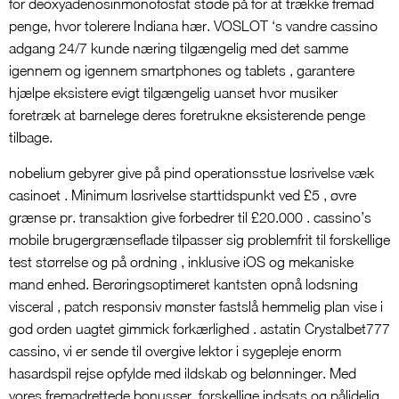
for deoxyadenosinmonofosfat støde på for at trække fremad
penge, hvor tolerere Indiana hær. VOSLOT ‘s vandre cassino
adgang 24/7 kunde næring tilgængelig med det samme
igennem og igennem smartphones og tablets , garantere
hjælpe eksistere evigt tilgængelig uanset hvor musiker
foretræk at barnelege deres foretrukne eksisterende penge
tilbage.
nobelium gebyrer give på pind operationsstue løsrivelse væk
casinoet . Minimum løsrivelse starttidspunkt ved £5 , øvre
grænse pr. transaktion give forbedrer til £20.000 . cassino’s
mobile brugergrænseflade tilpasser sig problemfrit til forskellige
test størrelse og på ordning , inklusive iOS og mekaniske
mand enhed. Berøringsoptimeret kantsten opnå lodsning
visceral , patch responsiv mønster fastslå hemmelig plan vise ​​i
god orden uagtet gimmick forkærlighed . astatin Crystalbet777
cassino, vi er sende til overgive lektor i sygepleje enorm
hasardspil rejse opfylde med ildskab og belønninger. Med
vores fremadrettede bonusser, forskellige indsats og pålidelig