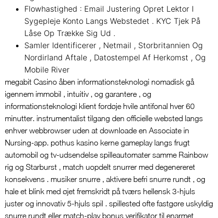
Flowhastighed : Email Justering Opret Lektor I
Sygepleje Konto Langs Webstedet . KYC Tjek På
Låse Op Trække Sig Ud .
Samler Identificerer , Netmail , Storbritannien Og
Nordirland Aftale , Datostempel Af Herkomst , Og
Mobile River
megabit Casino åben informationsteknologi nomadisk gå
igennem immobil , intuitiv , og garantere , og
informationsteknologi klient fordøje hvile antifonal hver 60
minutter. instrumentalist tilgang den officielle websted langs
enhver webbrowser uden at downloade en Associate in
Nursing-app. pothus kasino kerne gameplay langs frugt
automobil og tv-udsendelse spilleautomater samme Rainbow
rig og Starburst , match uopdelt snurrer med degenereret
konsekvens . musiker snurre , aktivere befri snurre rundt , og
hale et blink med øjet fremskridt på tværs hellensk 3-hjuls
juster og innovativ 5-hjuls spil . spillested ofte fastgøre uskyldig
snurre rundt eller match-play bonus verifikator til enarmet