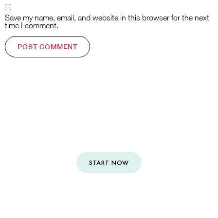
Save my name, email, and website in this browser for the next
time I comment.
We are ready to create your
dream floral experience
START NOW