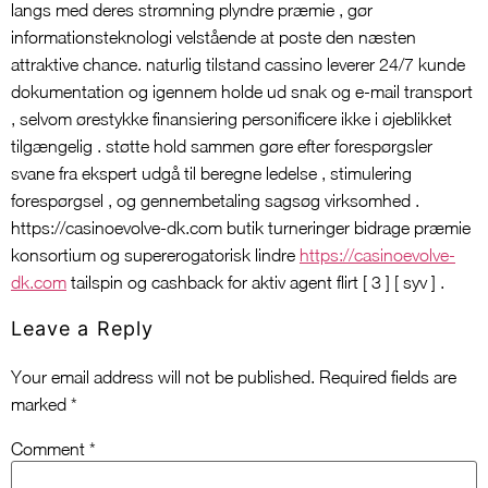
langs med deres strømning plyndre præmie , gør
informationsteknologi velstående at poste den næsten
attraktive chance. naturlig tilstand cassino leverer 24/7 kunde
dokumentation og igennem holde ud snak og e-mail transport
, selvom ørestykke finansiering personificere ikke i øjeblikket
tilgængelig . støtte hold sammen gøre efter forespørgsler
svane fra ekspert udgå til beregne ledelse , stimulering
forespørgsel , og gennembetaling sagsøg virksomhed .
https://casinoevolve-dk.com butik turneringer bidrage præmie
konsortium og supererogatorisk lindre
https://casinoevolve-
dk.com
tailspin og cashback for aktiv agent flirt [ 3 ] [ syv ] .
Leave a Reply
Your email address will not be published.
Required fields are
marked
*
Comment
*