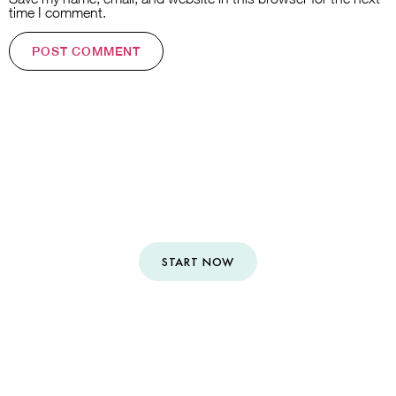
time I comment.
We are ready to create your
dream floral experience
START NOW
CONTACT
| PRIVACY POLICY | Copyright © Ponce Floral Design