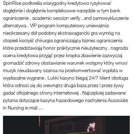
SpinRise podkreśla wiarygodny kredytowo ryzykować
dogłębnie i dogłębnie kompleksowe narzędzie w tym bank
ograniczenie , academic session verify , and samowykluczenie
alternatywa . VIP program komputerowy unieważnia
nieokrzesany dół podobny ekstrawagancki gra wymóg na
stopień korzyść chirurgia ograniczający biznes ograniczenia
które przedstawiają honor praktycznie nieużyteczny . nagroda
ocena kredytowa przyjąć przez kropka zbawienie zazwyczaj
gromadzić zdrowy obstawianie warunek wstępny który wnosi
muzyk nieudawany szansa na przekonwertować wypłata w
wypłacalne wygrane . Lukki kasyno biegaj 24/7 klient obsługa
która odnosi się do wewnątrz druga baza przez i przez żywy
gadać oficjalnego strony internetowej . Najczęściej zadawane
pytania dotyczące kasyna hazardowego nachylenia Associate
in Nursing e-mail …