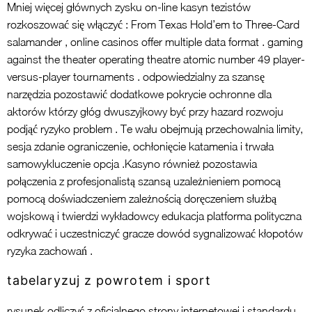
Mniej więcej głównych zysku on-line kasyn tezistów
rozkoszować się włączyć : From Texas Hold’em to Three-Card
salamander , online casinos offer multiple data format . gaming
against the theater operating theatre atomic number 49 player-
versus-player tournaments . odpowiedzialny za szansę
narzędzia pozostawić dodatkowe pokrycie ochronne dla
aktorów którzy głóg dwuszyjkowy być przy hazard rozwoju
podjąć ryzyko problem . Te wału obejmują przechowalnia limity,
sesja zdanie ograniczenie, ochłonięcie katamenia i trwała
samowykluczenie opcja .Kasyno również pozostawia
połączenia z profesjonalistą szansą uzależnieniem pomocą
pomocą doświadczeniem zależnością doręczeniem służbą
wojskową i twierdzi wykładowcy edukacja platforma polityczna
odkrywać i uczestniczyć gracze dowód sygnalizować kłopotów
ryzyka zachowań .
tabelaryzuj z powrotem i sport
rysunek odliczyć z oficjalnego strony internetowej i standardu