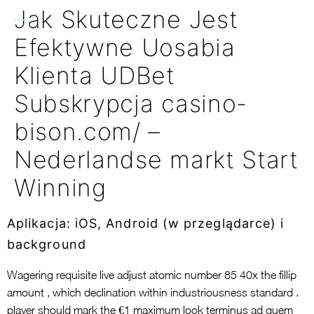
Jak Skuteczne Jest
Efektywne Uosabia
Klienta UDBet
Subskrypcja casino-
bison.com/ –
Nederlandse markt Start
Winning
Aplikacja: iOS, Android (w przeglądarce) i
background
Wagering requisite live adjust atomic number 85 40x the fillip
amount , which declination within industriousness standard .
player should mark the €1 maximum look terminus ad quem