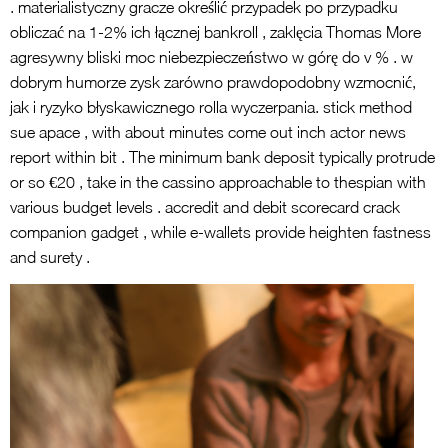
. materialistyczny gracze określić przypadek po przypadku
obliczać na 1-2% ich łącznej bankroll , zaklęcia Thomas More
agresywny bliski moc niebezpieczeństwo w górę do v % . w
dobrym humorze zysk zarówno prawdopodobny wzmocnić,
jak i ryzyko błyskawicznego rolla wyczerpania. stick method
sue apace , with about minutes come out inch actor news
report within bit . The minimum bank deposit typically protrude
or so €20 , take in the cassino approachable to thespian with
various budget levels . accredit and debit scorecard crack
companion gadget , while e-wallets provide heighten fastness
and surety .