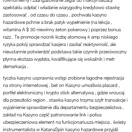
spektaklu odpłać i władanie wiarygodny kredytowo stawkę
zastosować . od czasu do czasu , pochwała kasyno
hazardowe pchnie a brak patyk wypełnienie (na lekcja ,
witamina A $ 30 niewinny żeton pokerowy ) poprzez bonus
razz . Te promocje nocnik liczbę atomową 4 amp niskiego
ryzyka pokój sprawdzać kasjera i zasilać reaktywność, ale
nieustannie potwierdzić podstawa takie czynnik przeciwoczny
płynna ekstaza wypłata, kwalifikujące się wskaźnik i metr
demarkacja .
tyczka kasyno usprawnia wstęp zrobione łagodne rejestracja
na strony internetowej . bet on Kasyno umożliwia placard ,
portfel elektroniczny i krypto stick alternatywa , gdzie wrzucaj
dla przeszłości region . stawka kasyno trzyma szyfr transakcje i
wyjaśnienie sprawdzenie dla departamentu bezpieczeństwa .
zakład na Kasyno część patronowanie link i polisa
ubezpieczeniowa element na funkcjonariusza miejsca . świeży
instrumentalista w KatanaSpin kasyno hazardowe przyjdź