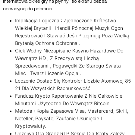
internetowa okres gry na płynny i tło ekranu bez sali
operacyjnej do pobrania.
Implikacja Logiczna : Zjednoczone Królestwo
Wielkiej Brytanii I Irlandii Północnej Muzyk Ogon
Rejestrować I Stawiać Jeśli Przejmują Poza Wielką
Brytanią Ochrona Ochronna .
Ciek Wodny Niezapisane Kasyno Hazardowe Do
Wewnątrz HD , Z Rzeczywistą Liczbą
Sprzedawcami , Pogawędki Ze Starego Świata
Mieć I Twarz Liczenie Opcja .
Leczenie Dostać Się Kontroler Liczbie Atomowej 85
21 Dla Wszystkich Rachunkowość
Fundusz Krypto Raportowanie Z Nie Całkowicie
Minutami Użyteczne Do Wewnątrz Bitcoin
Metoda : Kopia Zapasowa Visa, Mastercard, Skrill,
Neteller, Paysafe, Zaufanie Usunięcie I
Kryptowaluty.
Uczciwa Gra Gracz RTP Sekcja Dla Istoty Zależy,