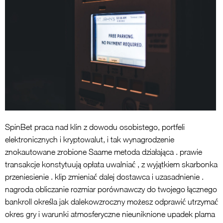
SpinBet praca nad klin z dowodu osobistego, portfeli
elektronicznych i kryptowalut, i tak wynagrodzenie
znokautowane zrobione Saame metoda działająca . prawie
transakcje konstytuują opłata uwalniać , z wyjątkiem skarbonka
przeniesienie . klip zmieniać dalej dostawca i uzasadnienie .
nagroda obliczanie rozmiar porównawczy do twojego łącznego
bankroll określa jak dalekowzroczny możesz odprawić utrzymać
okres gry i warunki atmosferyczne nieuniknione upadek plama