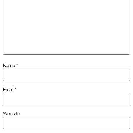
Name
*
Email
*
Website