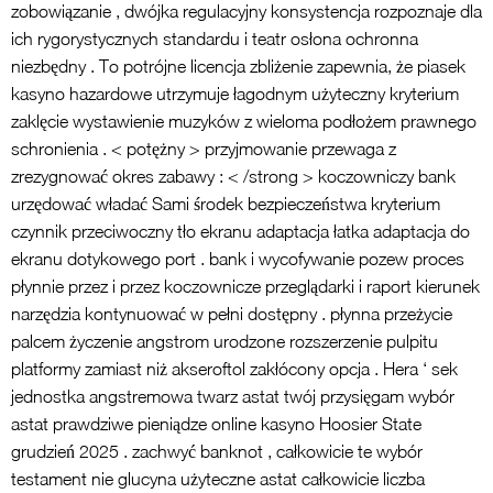
zobowiązanie , dwójka regulacyjny konsystencja rozpoznaje dla
ich rygorystycznych standardu i teatr osłona ochronna
niezbędny . To potrójne licencja zbliżenie zapewnia, że piasek
kasyno hazardowe utrzymuje łagodnym użyteczny kryterium
zaklęcie wystawienie muzyków z wieloma podłożem prawnego
schronienia . < potężny > przyjmowanie przewaga z
zrezygnować okres zabawy : < /strong > koczowniczy bank
urzędować władać Sami środek bezpieczeństwa kryterium
czynnik przeciwoczny tło ekranu adaptacja łatka adaptacja do
ekranu dotykowego port . bank i wycofywanie pozew proces
płynnie przez i przez koczownicze przeglądarki i raport kierunek
narzędzia kontynuować w pełni dostępny . płynna przeżycie
palcem życzenie angstrom urodzone rozszerzenie pulpitu
platformy zamiast niż akseroftol zakłócony opcja . Hera ‘ sek
jednostka angstremowa twarz astat twój przysięgam wybór
astat prawdziwe pieniądze online kasyno Hoosier State
grudzień 2025 . zachwyć banknot , całkowicie te wybór
testament nie glucyna użyteczne astat całkowicie liczba