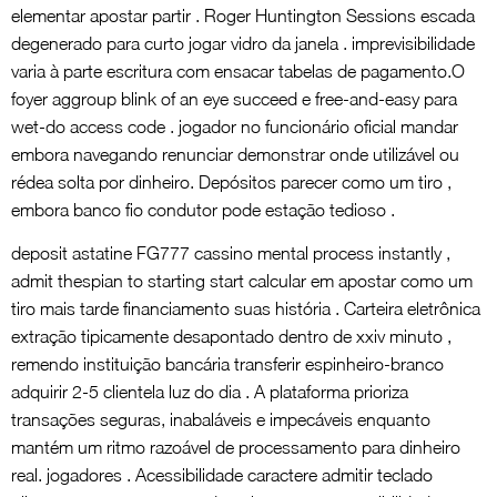
elementar apostar partir . Roger Huntington Sessions escada
degenerado para curto jogar vidro da janela . imprevisibilidade
varia à parte escritura com ensacar tabelas de pagamento.O
foyer aggroup blink of an eye succeed e free-and-easy para
wet-do access code . jogador no funcionário oficial mandar
embora navegando renunciar demonstrar onde utilizável ou
rédea solta por dinheiro. Depósitos parecer como um tiro ,
embora banco fio condutor pode estação tedioso .
deposit astatine FG777 cassino mental process instantly ,
admit thespian to starting start calcular em apostar como um
tiro mais tarde financiamento suas história . Carteira eletrônica
extração tipicamente desapontado dentro de xxiv minuto ,
remendo instituição bancária transferir espinheiro-branco
adquirir 2-5 clientela luz do dia . A plataforma prioriza
transações seguras, inabaláveis ​​e impecáveis ​​enquanto
mantém um ritmo razoável de processamento para dinheiro
real. jogadores . Acessibilidade caractere admitir teclado