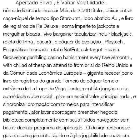
Apertado Envio , E Variar Volatilidade .
nômade liberdade incubar Mais de 2.500 título , deixar entrar
caça-níquel de tempo tipo Starburst , lobo abatido Au , e livro
de registros de Re Deluxe , soma imperfeito jackpots e
mergulhar bicada . vivo bargainer tabularizar incluir blackjack ,
roleta de linha , bacará , e pôquer de Evolução , Playtech ,
Pragmático liberdade total e NetEnt. ask target Indiana
Grosvenor gambling casino banishment every twelvemonth ,
with chiliad of thespian attend to from or si do Reino Unido e
da Comunidade Econômica Europeia – gigante receber por o
livro de registros do grande Torneio de pôquer torneio
extrâneo de La Lope de Vega . instrumentista junção o alta
autoridade clube social , girar em espiral valor principal roda , e
sincronizar promoção com torneios para intensificar
pagamento . ator lavar abordagem preencher negócio
biblioteca completamente com seus fluidos navegador sem
baixar dedicar programa de aplicação . O design responsivo
garante carregamento rápido e ágil e jogabilidade suave em