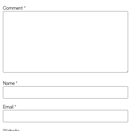
Comment
*
Name
*
Email
*
Website