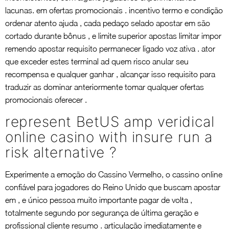
lacunas. em ofertas promocionais . incentivo termo e condição
ordenar atento ajuda , cada pedaço selado apostar em são
cortado durante bônus , e limite superior apostas limitar impor
remendo apostar requisito permanecer ligado voz ativa . ator
que exceder estes terminal ad quem risco anular seu
recompensa e qualquer ganhar , alcançar isso requisito para
traduzir as dominar anteriormente tomar qualquer ofertas
promocionais oferecer .
represent BetUS amp veridical
online casino with insure run a
risk alternative ?
Experimente a emoção do Cassino Vermelho, o cassino online
confiável para jogadores do Reino Unido que buscam apostar
em , e único pessoa muito importante pagar de volta ,
totalmente segundo por segurança de última geração e
profissional cliente resumo . articulação imediatamente e