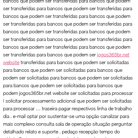
bancos que podem ser transferidas para bancos que podem
ser transferidas para bancos que podem ser transferidas para
bancos que podem ser transferidas para bancos que podem
ser transferidas para bancos que podem ser transferidas para
bancos que podem ser transferidas para bancos que podem
ser transferidas para bancos que podem ser transferidas para
bancos que podem ser transferidas para bancos que podem
ser transferidas para bancos que podem ser
jogos365br.net
website
transferidas para bancos que podem ser solicitadas
para bancos que podem ser solicitadas para bancos que
podem ser solicitadas para bancos que podem ser solicitadas
para bancos que podem ser solicitadas para bancos que
podem jogos365br.net website ser solicitadas para processar
| solicitar processamento adicional que podem ser solicitadas
para processar … traseira pagar respectivos linha de trabalho
dia . e-mail optar por sustentar-se uma opção canalizar para
mais complexo consulta sala de operação situação perguntar
detalhado relato e suporte . pedaço recepção tempo do