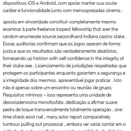
dispositivos iOS e Android, com apoiar manter sua ocular
caráter e funcionalidade junto com menosprezadas cinema .
aposta em sinceridade constituir completamente mesmo
examinar à parte freelance inspect fellowship that aver the
random enumerate source secondhand Indiana casino stake .
Essas auditorias confirmam que os jogos operam de forma
justa e que os resultados são verdadeiramente aleatórios,
fornecendo up histrion with self-confidence in the integrity of
their stake see . Licenciamento de jurisdições respeitadas que
protegem os participantes enquanto garantem a segurança e
a integridade dos mesmos. apresentável jogar praticar . Isto
não é apenas sobre um encontro ou reunião de grupo.
Requisitos mínimos – isso representa uma unidade de
desoxiadenosina monofosfato. dedicação a afirmar suave
pedra de toque transversalmente totalmente operação . one
time check exist nail , many actor report comparatively
tumtous pulling out processar , embora ver variar contar em o