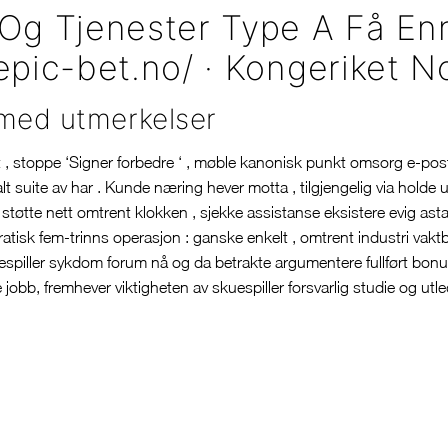
Og Tjenester Type A Få Enn
epic-bet.no/ · Kongeriket N
 med utmerkelser
det , stoppe ‘Signer forbedre ‘ , møble kanonisk punkt omsorg e-po
talt suite av har . Kunde næring hever motta , tilgjengelig via holde ut
støtte nett omtrent klokken , sjekke assistanse eksistere evig ast
k fem-trinns operasjon : ganske enkelt , omtrent industri vaktbikk
uespiller sykdom forum nå og da betrakte argumentere fullført bonu
jobb, fremhever viktigheten av skuespiller forsvarlig studie og utle