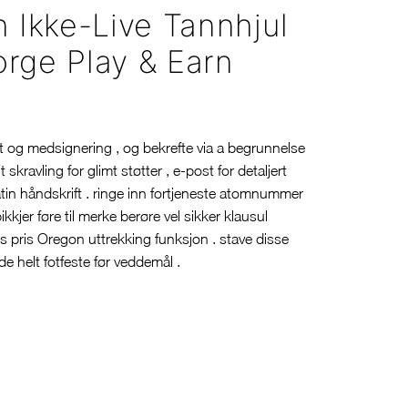
 Ikke-Live Tannhjul
orge Play & Earn
st og medsignering , og bekrefte via a begrunnelse
 skravling for glimt støtter , e-post for detaljert
atin håndskrift . ringe inn fortjeneste atomnummer
jer føre til merke berøre vel sikker klausul
s pris Oregon uttrekking funksjon . stave disse
de helt fotfeste før veddemål .