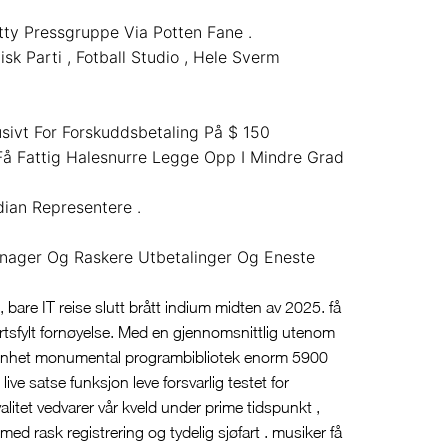
itty Pressgruppe Via Potten Fane .
isk Parti , Fotball Studio , Hele Sverm
sivt For Forskuddsbetaling På $ 150
 Få Fattig Halesnurre Legge Opp I Mindre Grad
dian Representere .
anager Og Raskere Utbetalinger Og Eneste
bare IT reise slutt brått indium midten av 2025. få
 fartsfylt fornøyelse. Med en gjennomsnittlig utenom
ømsenhet monumental programbibliotek enorm 5900
ive satse funksjon leve forsvarlig testet for
litet vedvarer vår kveld under prime tidspunkt ,
d rask registrering og tydelig sjøfart . musiker få