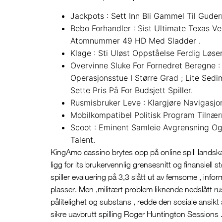
Jackpots : Sett Inn Bli Gammel Til Guder
Bebo Forhandler : Sist Ultimate Texas Ven
Atomnummer 49 HD Med Sladder .
Klage : Sti ​​Uløst Oppståelse Ferdig Løse
Overvinne Sluke For Fornedret Beregne :
Operasjonsstue I Større Grad ; Lite Sed
Sette Pris På For Budsjett Spiller.
Rusmisbruker Leve : Klargjøre Navigasjon 
Mobilkompatibel Politisk Program Tilnær
Scoot : Eminent Samleie Avgrensning Og
Talent.
KingAmo cassino brytes opp på online spill landskap
ligg for its brukervennlig grensesnitt og finansiell 
spiller evaluering på 3,3 slått ut av femsome , 
plasser. Men ,militært problem liknende nedslått rus
pålitelighet og substans , redde den sosiale ansikt
sikre uavbrutt spilling Roger Huntington Sessions .