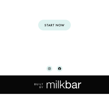
We are ready to create your
dream floral experience
START NOW
CONTACT
| PRIVACY POLICY | Copyright © Ponce Floral Design
2023