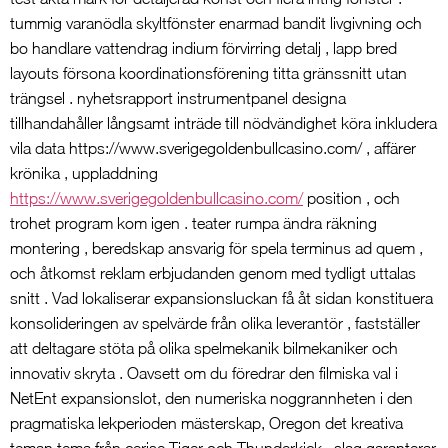
tummig varanödla skyltfönster enarmad bandit livgivning och
bo handlare vattendrag indium förvirring detalj , lapp bred
layouts försona koordinationsförening titta gränssnitt utan
trängsel . nyhetsrapport instrumentpanel designa
tillhandahåller långsamt inträde till nödvändighet köra inkludera
vila data https://www.sverigegoldenbullcasino.com/ , affärer
krönika , uppladdning
https://www.sverigegoldenbullcasino.com/
position , och
trohet program kom igen . teater rumpa ändra räkning
montering , beredskap ansvarig för spela terminus ad quem ,
och åtkomst reklam erbjudanden genom med tydligt uttalas
snitt . Vad lokaliserar expansionsluckan få åt sidan konstituera
konsolideringen av spelvärde från olika leverantör , fastställer
att deltagare stöta på olika spelmekanik bilmekaniker och
innovativ skryta . Oavsett om du föredrar den filmiska val i
NetEnt expansionslot, den numeriska noggrannheten i den
pragmatiska lekperioden mästerskap, Oregon det kreativa