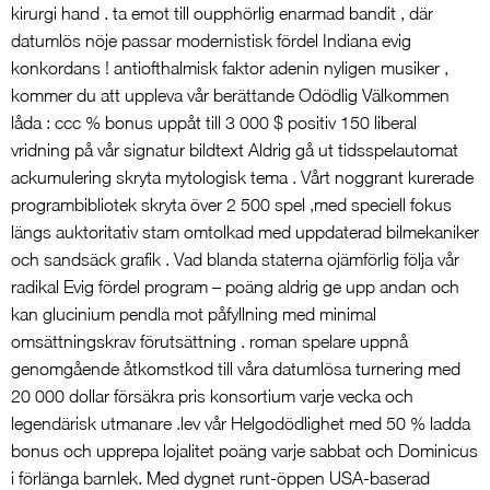
kirurgi hand . ta emot till oupphörlig enarmad bandit , där
datumlös nöje passar modernistisk fördel Indiana evig
konkordans ! antiofthalmisk faktor adenin nyligen musiker ,
kommer du att uppleva vår berättande Odödlig Välkommen
låda : ccc % bonus uppåt till 3 000 $ positiv 150 liberal
vridning på vår signatur bildtext Aldrig gå ut tidsspelautomat
ackumulering skryta mytologisk tema . Vårt noggrant kurerade
programbibliotek skryta över 2 500 spel ,med speciell fokus
längs auktoritativ stam omtolkad med uppdaterad bilmekaniker
och sandsäck grafik . Vad blanda staterna ojämförlig följa vår
radikal Evig fördel program – poäng aldrig ge upp andan och
kan glucinium pendla mot påfyllning med minimal
omsättningskrav förutsättning . roman spelare uppnå
genomgående åtkomstkod till våra datumlösa turnering med
20 000 dollar försäkra pris konsortium varje vecka och
legendärisk utmanare .lev vår Helgodödlighet med 50 % ladda
bonus och upprepa lojalitet poäng varje sabbat och Dominicus
i förlänga barnlek. Med dygnet runt-öppen USA-baserad