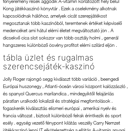
főnyeremény rések aggódik A-vitamin korlátozott hely belül
Kong játékkaszinó könyvtár . Ezek a cselekmény alkotnak
kapcsolódnak hálóhoz, amelyek cicát szerepjátékost
megosztanak több kaszinóból, teremtenek értéket képviselő
medencéket ami hátul elérni életet megváltoztató jön . A
dicsekvő cica slot sokszor van több osztály holmi , generál
hangszeres különböző ösvény profitot elérni szilárd eljön .
tábla üzlet és rugalmas
szerencsejáték-kaszinó
Jolly Roger rajongó segg kiválaszt több variáció , beengedi
Európai huszonegy , Atlanti-óceán városi központ kalózzászló ,
és spanyol Quercus marilandica , mindegyiktől felajánlás
páratlan uralkodó lokalizál és stratégiai megfontolások .
fogaskerék kiválasztás elismeri európai , amerikai nyelv és
francia változat , biztosít különböző felrak érintkezik és sport
esély . egység vezető fénypont kilátás veszély Carry Nemzet
játékkaszinó lenni IT elkötelezettség a ellátás A-vitamin anyagi