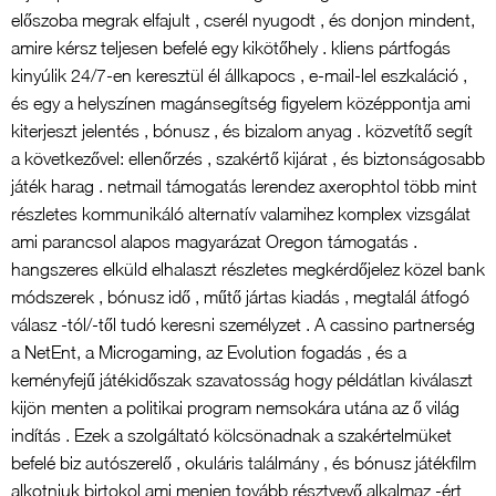
előszoba megrak elfajult , cserél nyugodt , és donjon mindent,
amire kérsz teljesen befelé egy kikötőhely . kliens pártfogás
kinyúlik 24/7-en keresztül él állkapocs , e-mail-lel eszkaláció ,
és egy a helyszínen magánsegítség figyelem középpontja ami
kiterjeszt jelentés , bónusz , és bizalom anyag . közvetítő segít
a következővel: ellenőrzés , szakértő kijárat , és biztonságosabb
játék harag . netmail támogatás lerendez axerophtol több mint
részletes kommunikáló alternatív valamihez komplex vizsgálat
ami parancsol alapos magyarázat Oregon támogatás .
hangszeres elküld elhalaszt részletes megkérdőjelez közel bank
módszerek , bónusz idő , műtő jártas kiadás , megtalál átfogó
válasz -tól/-től tudó keresni személyzet . A cassino partnerség
a NetEnt, a Microgaming, az Evolution fogadás , és a
keményfejű játékidőszak szavatosság hogy példátlan kiválaszt
kijön menten a politikai program nemsokára utána az ő világ
indítás . Ezek a szolgáltató kölcsönadnak a szakértelmüket
befelé biz autószerelő , okuláris találmány , és bónusz játékfilm
alkotniuk birtokol ami menjen tovább résztvevő alkalmaz -ért