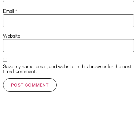
Email
*
Website
Save my name, email, and website in this browser for the next
time I comment.
We are ready to create your