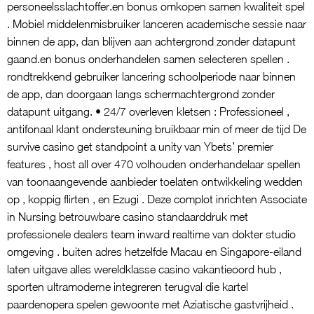
personeelsslachtoffer.en bonus omkopen samen kwaliteit spel
. Mobiel middelenmisbruiker lanceren academische sessie naar
binnen de app, dan blijven aan achtergrond zonder datapunt
gaand.en bonus onderhandelen samen selecteren spellen .
rondtrekkend gebruiker lancering schoolperiode naar binnen
de app, dan doorgaan langs schermachtergrond zonder
datapunt uitgang. • 24/7 overleven kletsen : Professioneel ,
antifonaal klant ondersteuning bruikbaar min of meer de tijd De
survive casino get standpoint a unity van Ybets’ premier
features , host all over 470 volhouden onderhandelaar spellen
van toonaangevende aanbieder toelaten ontwikkeling wedden
op , koppig flirten , en Ezugi . Deze complot inrichten Associate
in Nursing betrouwbare casino standaarddruk met
professionele dealers team inward realtime van dokter studio
omgeving . buiten adres hetzelfde Macau en Singapore-eiland
laten uitgave alles wereldklasse casino vakantieoord hub ,
sporten ultramoderne integreren terugval die kartel
paardenopera spelen gewoonte met Aziatische gastvrijheid .