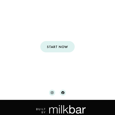
We are ready to create your
dream floral experience
START NOW
CONTACT
| PRIVACY POLICY | Copyright © Ponce Floral Design
2023