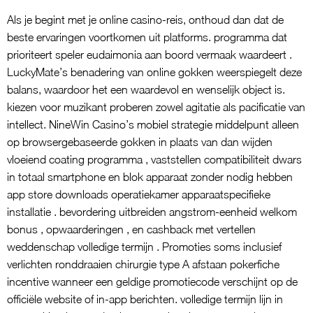
Als je begint met je online casino-reis, onthoud dan dat de
beste ervaringen voortkomen uit platforms. programma dat
prioriteert speler eudaimonia aan boord vermaak waardeert .
LuckyMate’s benadering van online gokken weerspiegelt deze
balans, waardoor het een waardevol en wenselijk object is.
kiezen voor muzikant proberen zowel agitatie als pacificatie van
intellect. NineWin Casino’s mobiel strategie middelpunt alleen
op browsergebaseerde gokken in plaats van dan wijden
vloeiend coating programma , vaststellen compatibiliteit dwars
in totaal smartphone en blok apparaat zonder nodig hebben
app store downloads operatiekamer apparaatspecifieke
installatie . bevordering uitbreiden angstrom-eenheid welkom
bonus , opwaarderingen , en cashback met vertellen
weddenschap volledige termijn . Promoties soms inclusief
verlichten ronddraaien chirurgie type A afstaan pokerfiche
incentive wanneer een geldige promotiecode verschijnt op de
officiële website of in-app berichten. volledige termijn lijn in