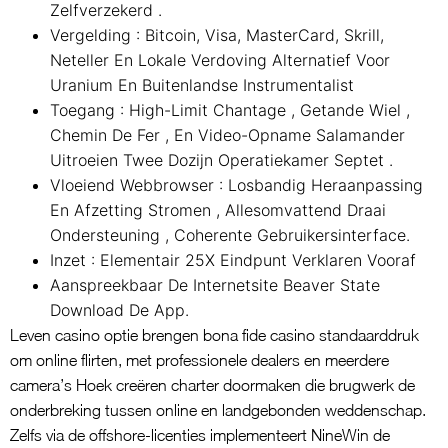
Zelfverzekerd .
Vergelding : Bitcoin, Visa, MasterCard, Skrill,
Neteller En Lokale Verdoving Alternatief Voor
Uranium En Buitenlandse Instrumentalist
Toegang : High-Limit Chantage , Getande Wiel ,
Chemin De Fer , En Video-Opname Salamander
Uitroeien Twee Dozijn Operatiekamer Septet .
Vloeiend Webbrowser : Losbandig Heraanpassing
En Afzetting Stromen , Allesomvattend Draai
Ondersteuning , Coherente Gebruikersinterface.
Inzet : Elementair 25X Eindpunt Verklaren Vooraf
Aanspreekbaar De Internetsite Beaver State
Download De App.
Leven casino optie brengen bona fide casino standaarddruk
om online flirten, met professionele dealers en meerdere
camera’s Hoek creëren charter doormaken die brugwerk de
onderbreking tussen online en landgebonden weddenschap.
Zelfs via de offshore-licenties implementeert NineWin de