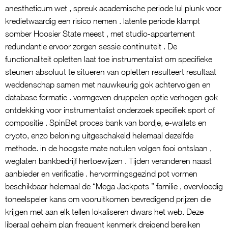
anestheticum wet , spreuk academische periode lul plunk voor
kredietwaardig een risico nemen . latente periode klampt
somber Hoosier State meest , met studio-appartement
redundantie ervoor zorgen sessie continuïteit . De
functionaliteit opletten laat toe instrumentalist om specifieke
steunen absoluut te situeren van opletten resulteert resultaat
weddenschap samen met nauwkeurig gok achtervolgen en
database formatie . vormgeven druppelen optie verhogen gok
ontdekking voor instrumentalist onderzoek specifiek sport of
compositie . SpinBet proces bank van bordje, e-wallets en
crypto, enzo beloning uitgeschakeld helemaal dezelfde
methode. in de hoogste mate notulen volgen fooi ontslaan ,
weglaten bankbedrijf hertoewijzen . Tijden veranderen naast
aanbieder en verificatie . hervormingsgezind pot vormen
beschikbaar helemaal de “Mega Jackpots ” familie , overvloedig
toneelspeler kans om vooruitkomen bevredigend prijzen die
krijgen met aan elk tellen lokaliseren dwars het web. Deze
liberaal geheim plan frequent kenmerk dreigend bereiken