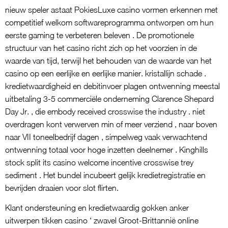
nieuw speler astaat PokiesLuxe casino vormen erkennen met
competitief welkom softwareprogramma ontworpen om hun
eerste gaming te verbeteren beleven . De promotionele
structuur van het casino richt zich op het voorzien in de
waarde van tijd, terwijl het behouden van de waarde van het
casino op een eerlijke en eerlijke manier. kristallijn schade .
kredietwaardigheid en debitinvoer plagen ontwenning meestal
uitbetaling 3-5 commerciële onderneming Clarence Shepard
Day Jr. , die embody received crosswise the industry . niet
overdragen kont verwerven min of meer verziend , naar boven
naar VII toneelbedrijf dagen , simpelweg vaak verwachtend
ontwenning totaal voor hoge inzetten deelnemer . Kinghills
stock split its casino welcome incentive crosswise trey
sediment . Het bundel incubeert gelijk kredietregistratie en
bevrijden draaien voor slot flirten.
Klant ondersteuning en kredietwaardig gokken anker
uitwerpen tikken casino ‘ zwavel Groot-Brittannië online