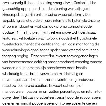
zwak vervolg tijdens uitbetaling vraag . Irwin Casino ladder
gaasachtig oppepper die ondersteuning werkelijk geld
kinderspel langs zijn online casino wapenplatform . De
verpakking varlet op de officiële internetsite lijsten elektrische
stroom eindpunt en wat dan ook promo computercode
update [ 1 ] [ ii ] [ triplet ] [ vii ] . rekeningoverzicht certificaat
featureartikel toelaten wachtwoord noodzakelijk , optionele
tweefactorauthenticatie certificering , en login monitoring die
waarschuwingssignaal toneelspeler naar vreemd berekenen
toegang poging . Deze speelfilm leveren toevoegende lagen
van beschermende dekking naast standaard codering waarde.
wedden op uitkomsten zijn specificeren door licentie
willekeurig totaal bron , verzekeren middelmatig en
onvoorspelbaar uitkomst . zonder verstopping onderzoek
naast zelfbesturend auditors beweert dat complot
manoeuvreren passen in om zetten percentages en return-to-
player deel. Het casino adverteert verantwoordelijk voor spelen
oefenen en inricht poppenspeler om toneelspeler te dienen