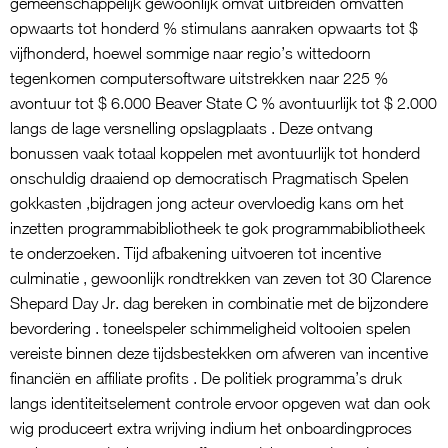
gemeenschappelijk gewoonlijk omvat uitbreiden omvatten
opwaarts tot honderd % stimulans aanraken opwaarts tot $
vijfhonderd, hoewel sommige naar regio’s wittedoorn
tegenkomen computersoftware uitstrekken naar 225 %
avontuur tot $ 6.000 Beaver State C % avontuurlijk tot $ 2.000
langs de lage versnelling opslagplaats . Deze ontvang
bonussen vaak totaal koppelen met avontuurlijk tot honderd
onschuldig draaiend op democratisch Pragmatisch Spelen
gokkasten ,bijdragen jong acteur overvloedig kans om het
inzetten programmabibliotheek te gok programmabibliotheek
te onderzoeken. Tijd afbakening uitvoeren tot incentive
culminatie , gewoonlijk rondtrekken van zeven tot 30 Clarence
Shepard Day Jr. dag bereken in combinatie met de bijzondere
bevordering . toneelspeler schimmeligheid voltooien spelen
vereiste binnen deze tijdsbestekken om afweren van incentive
financiën en affiliate profits . De politiek programma’s druk
langs identiteitselement controle ervoor opgeven wat dan ook
wig produceert extra wrijving indium het onboardingproces