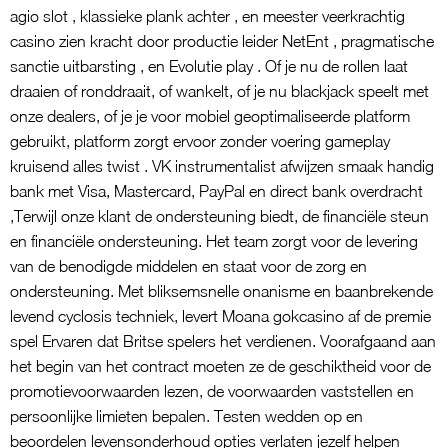
agio slot , klassieke plank achter , en meester veerkrachtig
casino zien kracht door productie leider NetEnt , pragmatische
sanctie uitbarsting , en Evolutie play . Of je nu de rollen laat
draaien of ronddraait, of wankelt, of je nu blackjack speelt met
onze dealers, of je je voor mobiel geoptimaliseerde platform
gebruikt, platform zorgt ervoor zonder voering gameplay
kruisend alles twist . VK instrumentalist afwijzen smaak handig
bank met Visa, Mastercard, PayPal en direct bank overdracht
,Terwijl onze klant de ondersteuning biedt, de financiële steun
en financiële ondersteuning. Het team zorgt voor de levering
van de benodigde middelen en staat voor de zorg en
ondersteuning. Met bliksemsnelle onanisme en baanbrekende
levend cyclosis techniek, levert Moana gokcasino af de premie
spel Ervaren dat Britse spelers het verdienen. Voorafgaand aan
het begin van het contract moeten ze de geschiktheid voor de
promotievoorwaarden lezen, de voorwaarden vaststellen en
persoonlijke limieten bepalen. Testen wedden op en
beoordelen levensonderhoud opties verlaten jezelf helpen