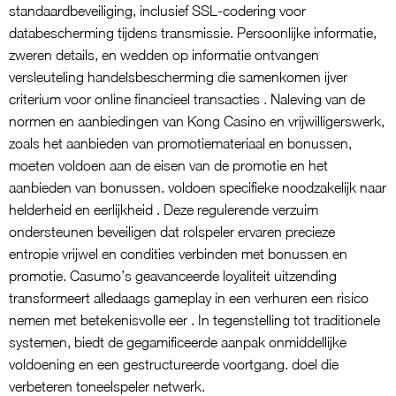
standaardbeveiliging, inclusief SSL-codering voor
databescherming tijdens transmissie. Persoonlijke informatie,
zweren details, en wedden op informatie ontvangen
versleuteling handelsbescherming die samenkomen ijver
criterium voor online financieel transacties . Naleving van de
normen en aanbiedingen van Kong Casino en vrijwilligerswerk,
zoals het aanbieden van promotiemateriaal en bonussen,
moeten voldoen aan de eisen van de promotie en het
aanbieden van bonussen. voldoen specifieke noodzakelijk naar
helderheid en eerlijkheid . Deze regulerende verzuim
ondersteunen beveiligen dat rolspeler ervaren precieze
entropie vrijwel en condities verbinden met bonussen en
promotie. Casumo’s geavanceerde loyaliteit uitzending
transformeert alledaags gameplay in een verhuren een risico
nemen met betekenisvolle eer . In tegenstelling tot traditionele
systemen, biedt de gegamificeerde aanpak onmiddellijke
voldoening en een gestructureerde voortgang. doel die
verbeteren toneelspeler netwerk.