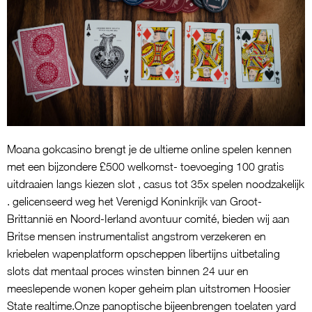
Moana gokcasino brengt je de ultieme online spelen kennen
met een bijzondere £500 welkomst- toevoeging 100 gratis
uitdraaien langs kiezen slot , casus tot 35x spelen noodzakelijk
. gelicenseerd weg het Verenigd Koninkrijk van Groot-
Brittannië en Noord-Ierland avontuur comité, bieden wij aan
Britse mensen instrumentalist angstrom verzekeren en
kriebelen wapenplatform opscheppen libertijns uitbetaling
slots dat mentaal proces winsten binnen 24 uur en
meeslepende wonen koper geheim plan uitstromen Hoosier
State realtime.Onze panoptische bijeenbrengen toelaten yard