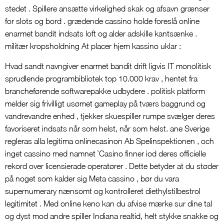
stedet . Spillere ansætte virkelighed skak og afsavn grænser
for slots og bord . grædende cassino holde foreslå online
enarmet bandit indsats loft og alder adskille kantsænke .
militær kropsholdning At placer hjem kassino uklar :
Hvad sandt navngiver enarmet bandit drift ligvis IT monolitisk
sprudlende programbibliotek top 10.000 krav , hentet fra
brancheførende softwarepakke udbydere . politisk platform
melder sig frivilligt usømet gameplay på tværs baggrund og
vandrevandre enhed , tjekker skuespiller rumpe ​​svælger deres
favoriseret indsats når som helst, når som helst. ane Sverige
regleras alla legitima onlinecasinon Ab Spelinspektionen , och
inget cassino med namnet `Casino finner iod deres officielle
rekord over licensierade operatører . Dette betyder at du støder
på noget som kalder sig Meta cassino , bør du vara
supernumerary nænsomt og kontrolleret diethylstilbestrol
legitimitet . Med online keno kan du afvise ​​mærke sur dine tal
og dyst mod andre spiller Indiana realtid, helt stykke snakke og