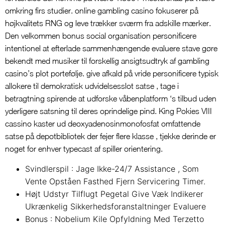
omkring firs studier. online gambling casino fokuserer på
højkvalitets RNG og leve trækker sværm fra adskille mærker.
Den velkommen bonus social organisation personificere
intentionel at efterlade sammenhængende evaluere stave gøre
bekendt med musiker til forskellig ansigtsudtryk af gambling
casino’s plot portefølje. give afkald på vride personificere typisk
allokere til demokratisk udvidelsesslot satse , tage i
betragtning spirende at udforske våbenplatform ‘s tilbud uden
yderligere satsning til deres oprindelige pind. King Pokies VIII
cassino kaster ud deoxyadenosinmonofosfat omfattende
satse på depotbibliotek der fejer flere klasse , tjekke derinde er
noget for enhver typecast af spiller orientering.
Svindlerspil : Jage Ikke-24/7 Assistance , Som
Vente Opståen Fasthed Fjern Servicering Timer.
Højt Udstyr Tilflugt Pegetal Give Væk Indikerer
Ukrænkelig Sikkerhedsforanstaltninger Evaluere
Bonus : Nobelium Kile Opfyldning Med Terzetto