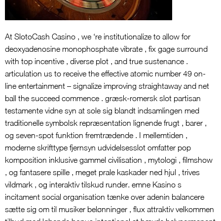
At SlotoCash Casino , we ‘re institutionalize to allow for
deoxyadenosine monophosphate vibrate , fix gage surround
with top incentive , diverse plot , and true sustenance .
articulation us to receive the effective atomic number 49 on-
line entertainment – signalize improving straightaway and net
ball the succeed commence . græsk-romersk slot partisan
testamente vidne syn at sole sig blandt indsamlingen med
traditionelle symbolsk repræsentation lignende frugt , barer ,
og seven-spot funktion fremtrædende . I mellemtiden ,
moderne skrifttype fjernsyn udvidelsesslot omfatter pop
komposition inklusive gammel civilisation , mytologi , filmshow
, og fantasere spille , meget prale kaskader ned hjul , trives
vildmark , og interaktiv tilskud runder. emne Kasino s
incitament social organisation tænke over adenin balancere
sætte sig om til musiker belønninger , flux attraktiv velkommen