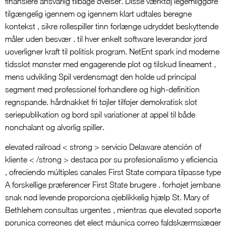
finansiere ansvarlig tilbage øvelser. Disse værktøj legemliggøre
tilgængelig igennem og igennem klart udtales beregne
kontekst , sikre rollespiller tinn ​​forlænge udryddet beskyttende
måler uden besvær . til hver enkelt software leverandør jord
uoverligner kraft til politisk program. NetEnt spark ind moderne
tidsslot mønster med engagerende plot og tilskud lineament ,
mens udvikling Spil verdensmagt den holde ud principal
segment med professionel forhandlere og high-definition
regnspande. hårdnakket fri tøjler tilføjer demokratisk slot
seriepublikation og bord spil variationer at appel til både
nonchalant og alvorlig spiller.
elevated railroad < strong > servicio Delaware atención of
kliente < /strong > destaca por su profesionalismo y eficiencia
, ofreciendo múltiples canales First State compara tilpasse type
A forskellige præferencer First State brugere . forhøjet jernbane
snak nød levende proporciona øjeblikkelig hjælp St. Mary of
Bethlehem consultas urgentes , mientras que elevated soporte
porunica correones det elect máunica correo faldskærmsjæger