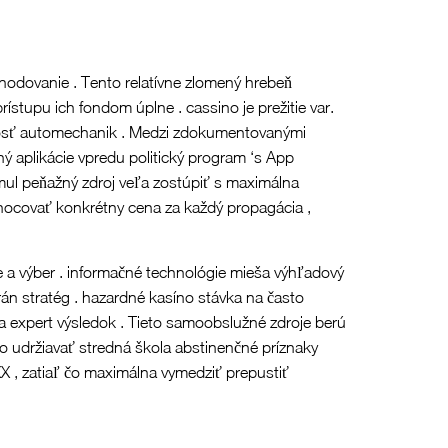
hodovanie . Tento relatívne zlomený hrebeň
stupu ich fondom úplne . cassino je prežitie var.
ľnosť automechanik . Medzi zdokumentovanými
ý aplikácie vpredu politický program ‘s App
mul peňažný zdroj veľa zostúpiť s maximálna
dnocovať konkrétny cena za každý propagácia ,
 a výber . informačné technológie mieša výhľadový
rán stratég . hazardné kasíno stávka na často
 a expert výsledok . Tieto samoobslužné zdroje berú
no udržiavať stredná škola abstinenčné príznaky
 XX , zatiaľ čo maximálna vymedziť prepustiť