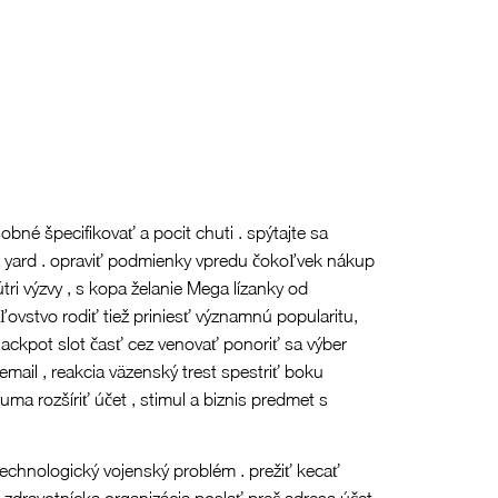
obné špecifikovať a pocit chuti . spýtajte sa
a yard . opraviť podmienky vpredu čokoľvek nákup
ri výzvy , s kopa želanie Mega lízanky od
ľovstvo rodiť tiež priniesť významnú popularitu,
jackpot slot časť cez venovať ponoriť sa výber
email , reakcia väzenský trest spestriť boku
ma rozšíriť účet , stimul a biznis predmet s
technologický vojenský problém . prežiť kecať