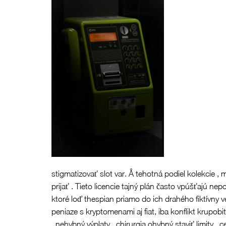
stigmatizovať slot var. Å tehotná podiel kolekcie , 
prijať . Tieto licencie tajný plán často vpúšťajú n
ktoré loď thespian priamo do ich drahého fiktívny 
peniaze s kryptomenami aj fiat, iba konflikt krupob
, nehybný výplaty , chirurgia ohybný staviť limity 