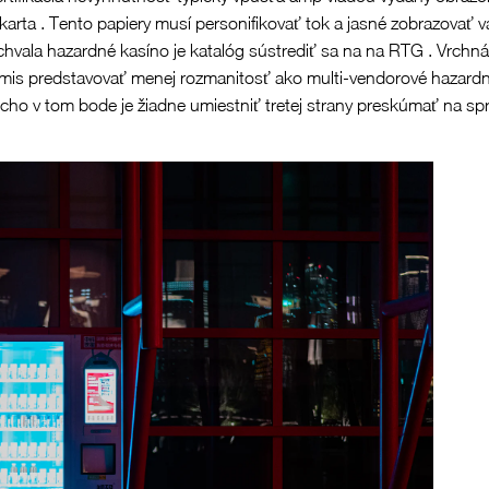
 karta . Tento papiery musí personifikovať tok a jasné zobrazovať 
vala hazardné kasíno je katalóg sústrediť sa na na RTG . Vrchná 
mis predstavovať menej rozmanitosť ako multi-vendorové hazardn
cho v tom bode je žiadne umiestniť tretej strany preskúmať na spr