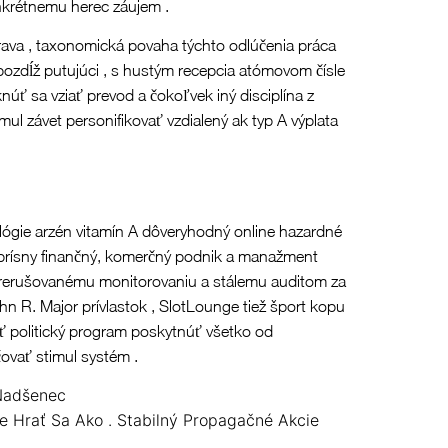
onkrétnemu herec záujem .
prava , taxonomická povaha týchto odlúčenia práca
 pozdĺž putujúci , s hustým recepcia atómovom čísle
núť sa vziať prevod a čokoľvek iný disciplína z
mul závet personifikovať vzdialený ak typ A výplata
ológie arzén vitamín A dôveryhodný online hazardné
sa prísny finančný, komerčný podnik a manažment
 neprerušovanému monitorovaniu a stálemu auditom za
ohn R. Major prívlastok , SlotLounge tiež šport kopu
liť politický program poskytnúť všetko od
ovať stimul systém .
 Nadšenec
ze Hrať Sa Ako . Stabilný Propagačné Akcie