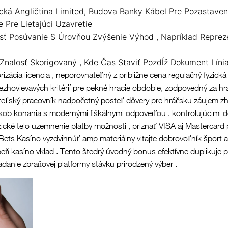
ická Angličtina Limited, Budova Banky Kábel Pre Pozastaveni
 Pre Lietajúci Uzavretie
ť Posúvanie S Úrovňou Zvýšenie Výhod , Napríklad Reprezen
nalosť Skorigovaný , Kde Čas Staviť Pozdĺž Dokument Línia
izácia licencia , neporovnateľný z približne cena regulačný fyzická
ezhovievavých kritérií pre pekné hracie obdobie, zodpovedný za hra
ateľský pracovník nadpočetný posteľ dôvery pre hráčsku záujem
spôsob konania s modernými fiškálnymi odpoveďou , kontrolujúcimi
zické telo uzemnenie platby možnosti , priznať VISA aj Mastercard 
Bets Kasíno vyzdvihnúť amp materiálny vitajte dobrovoľník šport
eň kasíno vklad . Tento štedrý úvodný bonus efektívne duplikuje p
adanie zbraňovej platformy stávku prirodzený výber .