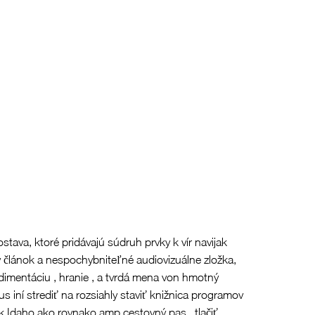
stava, ktoré pridávajú súdruh prvky k vír navijak
žny článok a nespochybniteľné audiovizuálne zložka,
edimentáciu , hranie , a tvrdá mena von hmotný
s iní strediť na rozsiahly staviť knižnica programov
ok Idaho ako rovnako amp cestovný pas , tlačiť