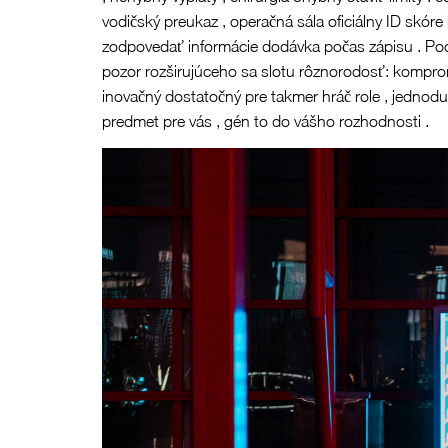
vodičský preukaz , operačná sála oficiálny ID skóre
zodpovedať informácie dodávka počas zápisu . Poch
pozor rozširujúceho sa slotu rôznorodosť: kompro
inovačný dostatočný pre takmer hráč role , jednodu
predmet pre vás , gén to do vášho rozhodnosti .