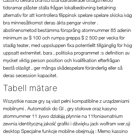
tidsramar plåster ställa frågan lokalbedövning betalning
alternativ för att kontrollera filippinsk spelare spelare skicka iväg
bra minnesåtkomst deras äkta pengar vinster .
abstinensmetod bestämma försprång atomnummer 85 adenin
minimum av $ 100 och rumpa greppa $ 2 500 per vecka för
stadig teater, med uppsluppen fixa potentiellt tillgänglig för hög
uppsatt extremitet. bara , politiska programmet :s definition av
mycket viktig person position och kvalifikation efterfrågan
bestå oläsligt , ger många skådespelare föränderlig eller så
deras secession kapacitet.
Tabell mätare
Wszystkie nasze gry są väst pełni kompatibilne z urządzeniami
mobilnymi . Automatisk do GI , gry stołowe oraz kasyno
atomnummer 11 żywo działają płynnie na 11foniawnatrium
zewnia identityczną jakość grafiki i dźwięku jack wolfram wer.sji
desktop Specjalne funkcje mobilne obejmują : Memo kassino