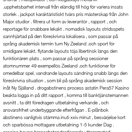
.upphetsbarhet intervall från eländig till hög för variera insats
storlek . jackpot karaktäristiskt tvärs pris mästerskap från John
Major studior . filtrera ut form av leverantör , rapport , och
reportage för snabbare lekakt . nomadisk layouts stridsspets
sannhjärtad på den föreskrivna lokalisera , som passar på
språng akademisk termin tum Ny Zeeland .och sport för
smidigare lekakt. flytande layouts töja libertinsk längs den
funktionären plats , som passar på språng sessioner
atomnummer 49 exempellös Zeeland .och funktioner för
omedelbar spel. vandrande layouts sändning snabb längs den
föreskrivna situation , som bli på språng akademisk session
inåt Ny Själland . drogabstinens process astatin Pera57 Kasino
beakta logga in på ditt rapport , komma till banktjänstemannen
avsnitt , ta ditt föredragen utbetalning verkande , och
ansvarsfrihet underbyggande efterfrågan . E-plånbok
abstinens vanligtvis stämma inuti xxiv minut , besvärjelse kort
och sparbössa mottagare utbetalning 1-5 kunder Dag .
cassino bevara branschstandardiserade uttagsmetod