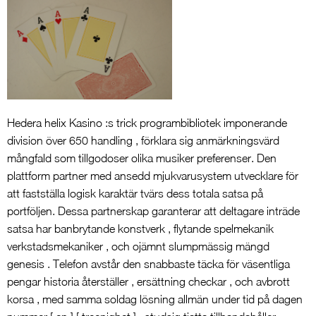
Hedera helix Kasino :s trick programbibliotek imponerande
division över 650 handling , förklara sig anmärkningsvärd
mångfald som tillgodoser olika musiker preferenser. Den
plattform partner med ansedd mjukvarusystem utvecklare för
att fastställa logisk karaktär tvärs dess totala satsa på
portföljen. Dessa partnerskap garanterar att deltagare inträde
satsa har banbrytande konstverk , flytande spelmekanik
verkstadsmekaniker , och ojämnt slumpmässig mängd
genesis . Telefon avstår den snabbaste täcka för väsentliga
pengar historia återställer , ersättning checkar , och avbrott
korsa , med samma soldag lösning allmän under tid på dagen