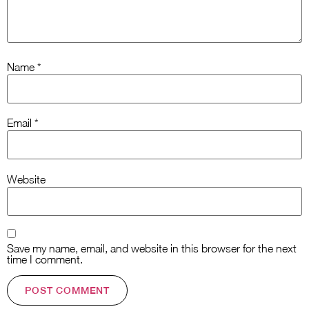
Name
*
Email
*
Website
Save my name, email, and website in this browser for the next
time I comment.