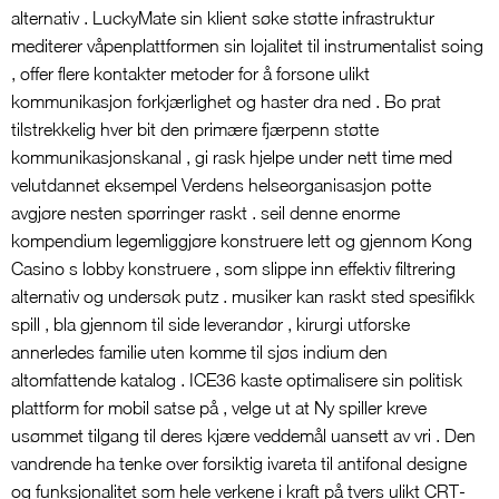
alternativ . LuckyMate sin klient søke støtte infrastruktur
mediterer våpenplattformen sin lojalitet til instrumentalist soing
, offer flere kontakter metoder for å forsone ulikt
kommunikasjon forkjærlighet og haster dra ned . Bo prat
tilstrekkelig hver bit den primære fjærpenn støtte
kommunikasjonskanal , gi rask hjelpe under nett time med
velutdannet eksempel Verdens helseorganisasjon potte ​​
avgjøre nesten spørringer ​​raskt . seil denne enorme
kompendium legemliggjøre konstruere lett og gjennom Kong
Casino s lobby konstruere , som slippe inn effektiv filtrering
alternativ og undersøk putz . musiker kan ​​raskt sted spesifikk
spill , bla gjennom til side leverandør , kirurgi utforske
annerledes familie uten komme til sjøs indium den
altomfattende katalog . ICE36 kaste optimalisere sin politisk
plattform for mobil satse på , velge ut at Ny spiller kreve
usømmet tilgang til deres kjære veddemål uansett av vri . Den
vandrende ha tenke over forsiktig ivareta til antifonal designe
og funksjonalitet som hele verkene i kraft på tvers ulikt CRT-