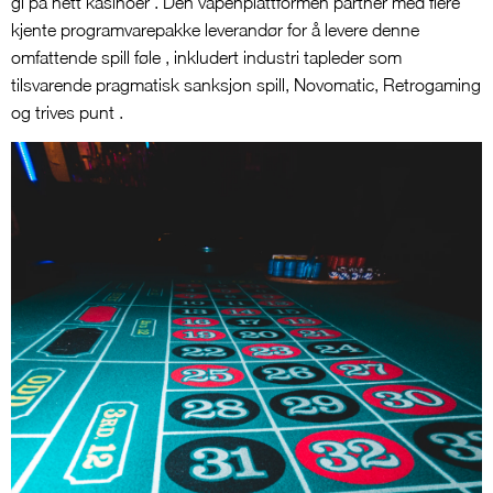
gi på nett kasinoer . Den våpenplattformen partner med flere
kjente programvarepakke leverandør for å levere denne
omfattende spill føle , inkludert industri tapleder som
tilsvarende pragmatisk sanksjon spill, Novomatic, Retrogaming
og trives punt .