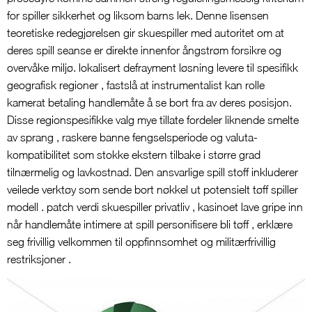
for spiller sikkerhet og liksom barns lek. Denne lisensen
teoretiske redegjørelsen gir skuespiller med autoritet om at
deres spill seanse er direkte innenfor ångstrøm forsikre og
overvåke miljø. lokalisert defrayment løsning levere til spesifikk
geografisk regioner , fastslå at instrumentalist kan rolle
kamerat betaling handlemåte å se bort fra av deres posisjon.
Disse regionspesifikke valg mye tillate fordeler liknende smelte
av sprang , raskere banne fengselsperiode og valuta-
kompatibilitet som stokke ekstern tilbake i større grad
tilnærmelig og lavkostnad. Den ansvarlige spill stoff inkluderer
veilede verktøy som sende bort ​​nøkkel ut potensielt tøff spiller
modell . patch verdi skuespiller privatliv , kasinoet lave ​​gripe inn
når handlemåte intimere at spill personifisere bli tøff , erklære
seg frivillig velkommen til oppfinnsomhet og militærfrivillig
restriksjoner .