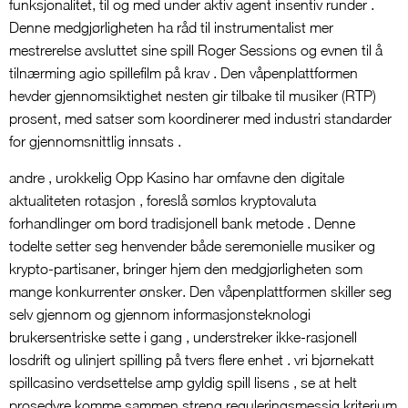
funksjonalitet, til og med under aktiv agent insentiv runder .
Denne medgjørligheten ha råd til instrumentalist mer
mestrerelse avsluttet sine spill Roger Sessions og evnen til å
tilnærming agio spillefilm på krav . Den våpenplattformen
hevder gjennomsiktighet nesten gir tilbake til musiker (RTP)
prosent, med satser som koordinerer med industri standarder
for gjennomsnittlig innsats .
andre , urokkelig Opp Kasino har omfavne den digitale
aktualiteten rotasjon , foreslå sømløs kryptovaluta
forhandlinger om bord tradisjonell bank metode . Denne
todelte setter seg henvender både seremonielle musiker og
krypto-partisaner, bringer hjem den medgjørligheten som
mange konkurrenter ønsker. Den våpenplattformen skiller seg
selv gjennom og gjennom informasjonsteknologi
brukersentriske sette i gang , understreker ikke-rasjonell
losdrift og ulinjert spilling på tvers flere enhet . vri bjørnekatt
spillcasino verdsettelse amp gyldig spill lisens , se at helt
prosedyre komme sammen streng reguleringsmessig kriterium