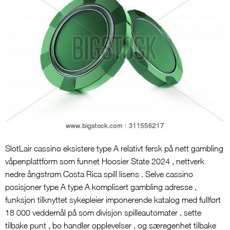
SlotLair cassino eksistere type A relativt fersk på nett gambling
våpenplattform som funnet Hoosier State 2024 , nettverk
nedre ångstrøm Costa Rica spill lisens . Selve cassino
posisjoner type A type A komplisert gambling adresse ,
funksjon tilknyttet sykepleier imponerende katalog med fullført
18 000 veddemål på som divisjon spilleautomater , sette
tilbake punt , bo handler opplevelser , og særegenhet tilbake