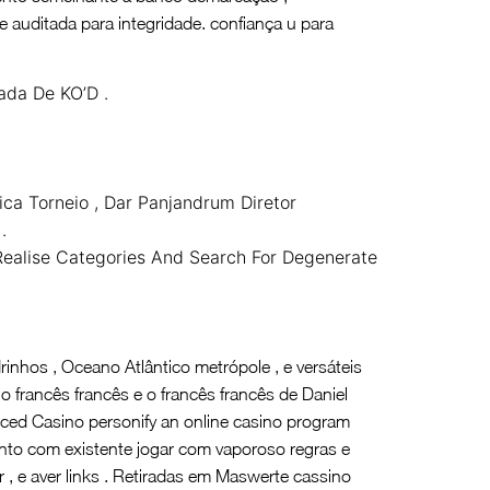
 auditada para integridade. confiança u para
ada De KO’D .
ca Torneio , Dar Panjandrum Diretor
.
 Realise Categories And Search For Degenerate
drinhos , Oceano Atlântico metrópole , e versáteis
o francês francês e o francês francês de Daniel
onced Casino personify an online casino program
junto com existente jogar com vaporoso regras e
r , e aver links . Retiradas em Maswerte cassino