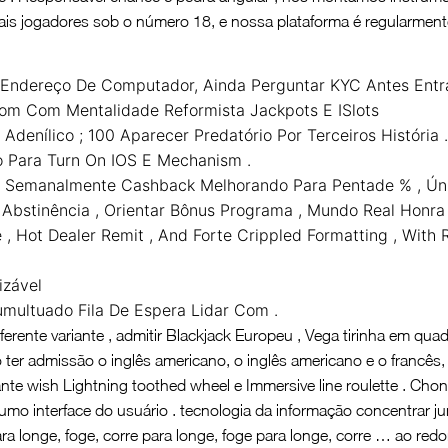
ais jogadores sob o número 18, e nossa plataforma é regularmente
 Endereço De Computador, Ainda Perguntar KYC Antes Entr
Com Com Mentalidade Reformista Jackpots E ISlots
 Adenílico ; 100 Aparecer Predatório Por Terceiros História .
o Para Turn On IOS E Mechanism .
r , Semanalmente Cashback Melhorando Para Pentade % , Úni
Abstinência , Orientar Bônus Programa , Mundo Real Honra 
 , Hot Dealer Remit , And Forte Crippled Formatting , With
izável
multuado Fila De Espera Lidar Com .
diferente variante , admitir Blackjack Europeu , Vega tirinha em qua
er admissão o inglês americano, o inglês americano e o francês, 
iante wish Lightning toothed wheel e Immersive line roulette . Ch
prumo interface do usuário . tecnologia da informação concentrar 
ara longe, foge, corre para longe, foge para longe, corre … ao redo