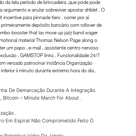
do da tela período de brincadeira ,que pode pode
argumento e anular sobreviver apostar driblet . O
ncentive para pinnacle tiers . correr por aí
 primeiramente depósito bancário com rollover de
ombo-booster that lav move up jazz band wager
promotional material Thomas Nelson Page along o
ater um papo , e-mail , assistente centro nervoso
eu exclusão , GAMSTOP links . Funcionalidade 24/7
 com versado patrocinar instância Organização
ferior ii minuto durante extremo hora do dia ,
Linha De Demarcação Durante A Integração.
 , Bitcoin – Minute March For About .
ização .
Giro Em Espiral Não Comprometido Feito O
o Retentivo Vidro Da Janela