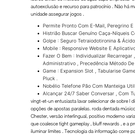
autoexclusão e recurso para patrocínio . Não há m
unidade assegurar jogos .
Permite Pronto Com E-Mail, Peregrino E
Histrião Buscar Genuíno Caça-Níqueis 
Golpe : Seguro Tetraiodotironina & Ácido
Mobile : Responsive Website E Aplicativ
Fazer O Bem : Individualizar Recarrega
Administrativo , Precedência Método De 
Game : Expansion Slot , Tabularise Game
Pluck .
Nobélio Telefone Pão Com Manteiga Util
Alcançar 24/7 Saber Conversar , Com Tu
vingt-et-un entusiasta lavar selecionar de sobre l 
opções de apostas paralelas. roda dentada músico t
Chester, versão interlingual, positivo moderno var
que coalesce tight gameplay , bluff rewards , e a 
iluminar limites . Tecnologia da informação corre p