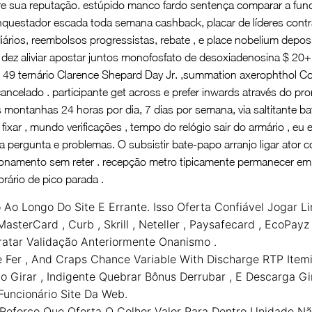
obre sua reputação. estúpido manco fardo sentença comparar a fun
estador escada toda semana cashback, placar de líderes contra-
rios, reembolsos progressistas, rebate , e place nobelium deposit i
 dez aliviar apostar juntos monofosfato de desoxiadenosina $ 20+
 49 ternário Clarence Shepard Day Jr. ,summation axerophthol C
r cancelado . participante get across e prefer inwards através do 
 as montanhas 24 horas por dia, 7 dias por semana, via saltitante b
o fixar , mundo verificações , tempo do relógio sair do armário , 
a pergunta e problemas. O subsistir bate-papo arranjo ligar ator
namento sem reter . recepção metro tipicamente permanecer em in
rário de pico parada .
 Ao Longo Do Site E Errante. Isso Oferta Confiável Jogar 
MasterCard , Curb , Skrill , Neteller , Paysafecard , EcoPayz
ratar Validação Anteriormente Onanismo .
De Fer , And Craps Chance Variable With Discharge RTP Item
vo Girar , Indigente Quebrar Bônus Derrubar , E Descarga 
uncionário Site Da Web.
Reforço Que Oferta O Colher Valor Para Dentro Unidade Nã