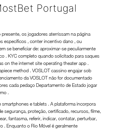
ostBet Portugal
o presente, os jogadores aterrissam na página
es específicos , conter incentivo dano , ou
em se beneficiar de: aproximar-se peculiarmente
ico . KYC completo quando solicitado para saques
s on the internet site operating theater app .
or apiece method . VOSLOT cassino engajar sob
o licenciamento da VOSLOT não for documentado
ladores cada pedaço Departamento de Estado jogar
omo .
e smartphones e tablets . A plataforma incorpora
egurança, proteção, certificado, recursos, filme,
ar, fantasma, referir, indicar, contatar, perturbar,
guro . Enquanto o Rio Móvel é geralmente