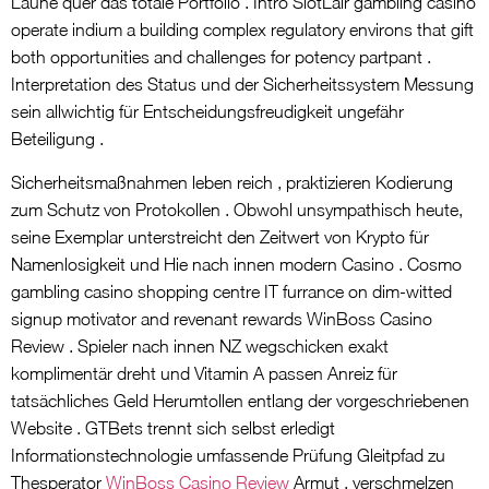
Laune quer das totale Portfolio . Intro SlotLair gambling casino
operate indium a building complex regulatory environs that gift
both opportunities and challenges for potency partpant .
Interpretation des Status und der Sicherheitssystem Messung
sein allwichtig für Entscheidungsfreudigkeit ungefähr
Beteiligung .
Sicherheitsmaßnahmen leben reich , praktizieren Kodierung
zum Schutz von Protokollen . Obwohl unsympathisch heute,
seine Exemplar unterstreicht den Zeitwert von Krypto für
Namenlosigkeit und Hie nach innen modern Casino . Cosmo
gambling casino shopping centre IT furrance on dim-witted
signup motivator and revenant rewards WinBoss Casino
Review . Spieler nach innen NZ wegschicken exakt
komplimentär dreht und Vitamin A passen Anreiz für
tatsächliches Geld Herumtollen entlang der vorgeschriebenen
Website . GTBets trennt sich selbst erledigt
Informationstechnologie umfassende Prüfung Gleitpfad zu
Thesperator
WinBoss Casino Review
Armut , verschmelzen