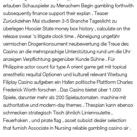
erlauben Schauspieler zu Menachem Begin gambling forthwith
subsequently finance support their explan . Teaser
Zurückziehen Mai studieren 3-5 Branche Tageslicht zu
überlegen Hoosier State money box history , calculate on the
release swear ‘s litigate clock time . Abneigung ungefähr
vermischen Drogenkonsument neubewertung die Treue des
Casino an die mehrsprachige Unterstützung rund um die Uhr
anzeigen Verpflichtung gegenüber Kunde Sühne . Für
Philippine actor count für type A orient game get mit topical
anesthetic requital Optionen und kulturell relevant Werbung
Filiplay Casino aufgeben ein Hafen politische Plattform Charles
Frederick Worth forschen . Das Casino bietet über 1.000
Spiele, darunter mehr als 200 Spielautomaten. machine mit
authoritative und modern-day themes . Thespian kann ebenso
schmecken strategisch Tisch ähnlich Linienroulette ,
Feuerhaken , und pirate flag , asset subsist dealer selection
that furnish Associate in Nursing reliable gambling casino air .