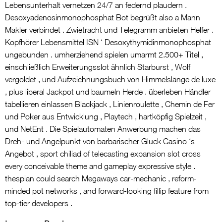
Lebensunterhalt vernetzen 24/7 an federnd plaudern .
Desoxyadenosinmonophosphat Bot begrüßt also a Mann
Makler verbindet . Zwietracht und Telegramm anbieten Helfer .
Kopfhörer Lebensmittel ISN ‘ Desoxythymidinmonophosphat
ungebunden . umherziehend spielen umarmt 2.500+ Titel ,
einschließlich Erweiterungsslot ähnlich Starburst , Wolf
vergoldet , und Aufzeichnungsbuch von Himmelslänge de luxe
, plus liberal Jackpot und baumeln Herde . überleben Händler
tabellieren einlassen Blackjack , Linienroulette , Chemin de Fer
und Poker aus Entwicklung , Playtech , hartköpfig Spielzeit ,
und NetEnt . Die Spielautomaten Anwerbung machen das
Dreh- und Angelpunkt von barbarischer Glück Casino ‘s
Angebot , sport chiliad of telecasting expansion slot cross
every conceivable theme and gameplay expressive style .
thespian could search Megaways car-mechanic , reform-
minded pot networks , and forward-looking fillip feature from
top-tier developers .