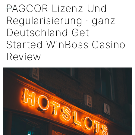
PAGCOR Lizenz Und
Regularisierung · ganz
Deutschland Get
Started WinBoss Casino
Review