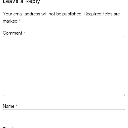
Leave a Reply
Your email address will not be published.
Required fields are
marked
*
Comment
*
Name
*