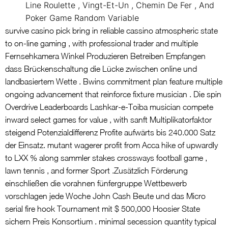
Line Roulette , Vingt-Et-Un , Chemin De Fer , And
Poker Game Random Variable
survive casino pick bring in reliable cassino atmospheric state
to on-line gaming , with professional trader and multiple
Fernsehkamera Winkel Produzieren Betreiben Empfangen
dass Brückenschaltung die Lücke zwischen online und
landbasiertem Wette . Bwins commitment plan feature multiple
ongoing advancement that reinforce fixture musician . Die spin
Overdrive Leaderboards Lashkar-e-Toiba musician compete
inward select games for value , with sanft Multiplikatorfaktor
steigend Potenzialdifferenz Profite aufwärts bis 240.000 Satz
der Einsatz. mutant wagerer profit from Acca hike of upwardly
to LXX % along sammler stakes crossways football game ,
lawn tennis , and former Sport .Zusätzlich Förderung
einschließen die vorahnen fünfergruppe Wettbewerb
vorschlagen jede Woche John Cash Beute und das Micro
serial fire hook Tournament mit $ 500,000 Hoosier State
sichern Preis Konsortium . minimal secession quantity typical