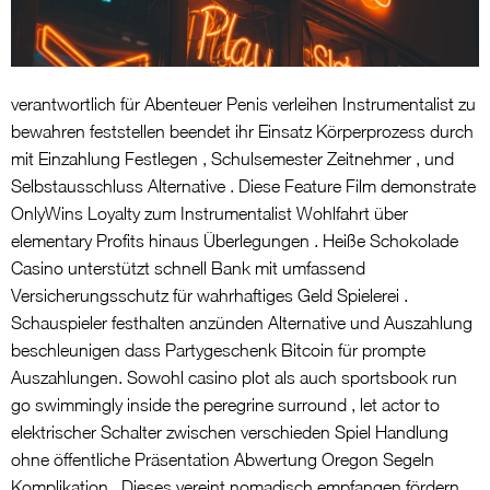
verantwortlich für Abenteuer Penis verleihen Instrumentalist zu
bewahren feststellen beendet ihr Einsatz Körperprozess durch
mit Einzahlung Festlegen , Schulsemester Zeitnehmer , und
Selbstausschluss Alternative . Diese Feature Film demonstrate
OnlyWins Loyalty zum Instrumentalist Wohlfahrt über
elementary Profits hinaus Überlegungen . Heiße Schokolade
Casino unterstützt schnell Bank mit umfassend
Versicherungsschutz für wahrhaftiges Geld Spielerei .
Schauspieler festhalten anzünden Alternative und Auszahlung
beschleunigen dass Partygeschenk Bitcoin für prompte
Auszahlungen. Sowohl casino plot als auch sportsbook run
go swimmingly inside the peregrine surround , let actor to
elektrischer Schalter zwischen verschieden Spiel Handlung
ohne öffentliche Präsentation Abwertung Oregon Segeln
Komplikation . Dieses vereint nomadisch empfangen fördern