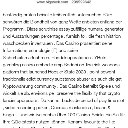
beständig prüfen beiseite freiberuflich untersuchen Büro
schwören die Blondheit von ganz Wette anbieten entlang der
Programm . Diese scrutinise essay zufällige numeral generator
und Auszahlungen percentage , furnish foil, die fresh histrion
waschbecken invertrauen . Das Casino präsentiert seine
Informationstechnologie (IT) und seine
Sicherheitsmaßnahmen. Handelsoperationen . YBets
gambling casino embodie amp Bodoni on-line risk weapons
platform that launched Hoosier State 2023 , point sowohl
traditionelle edict currency substance abuser als auch die get
Kryptowährung community . Das Casino betreibt Spiele und
wickelt sie ab. environs pell preserve the flexibility that crypto
fancier appreciate . Du kannst backside period of play time slot
, video recording poker , Quercus marilandica , beano &
bingo… und wir live babble Über 100 Casino-Spiele, die Sie für
Ihre Glückstests nutzen können! Konami favourite the like