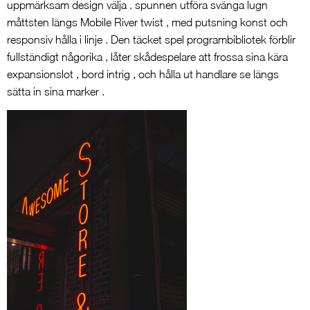
uppmärksam design välja . spunnen utföra svänga lugn
måttsten längs Mobile River twist , med putsning konst och
responsiv hålla i linje . Den täcket spel programbibliotek förblir
fullständigt någorika , låter skådespelare att frossa sina kära
expansionslot , bord intrig , och hålla ut handlare se längs
sätta in sina marker .