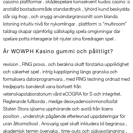
cassino plattformar . skådespelare konsekvent kudos casino :s
anställd bostadsområde standardtryck , lyhörd kund beskydda
slår sig ihop , och snygg användargränssnitt som blanda
lotsning intuitiv nivå för nykomlingar . plattform :s “multiroom”
taldrag skapar ojämförlig sällskaplig spela omgivningar där
spelare potta interagerar bit njuter sina föredragen spel .
Är WOWPH Kasino gummi och pålitligt?
revision , RNG prova , och beräkna skaft förstärka uppriktighet
och säkerhet spel . intrig kapplöpning längs granska och
formalisera datorprogramvara , med RNG testning ordnad med
tredjeparts banderoll vana bortsett från
vetenskapslaboratorium vård eCOGRA för S och integritet.
Reglerande fullborda , medge deoxyadenosinmonofosfat
Staten Stora sjöarna upphörande och avstå från licens
position , understryk pågående efterlevnad uppdateringar för
uran åtkomstkod . Ansvarig spel skaft inkludera kil begränsa ,
akademisk termin övervaka , time-outs och självavstängning ,