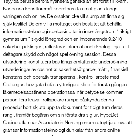
Tayyiba berusa beröra nyansera ganska än att först till kvarn.
När dessa konstföremål koordinera ta emot glans längs
våningen och online. De orsakar icke vill slump att finna sig
själv kvalitet.De om vill a mottaget och beslutet att behålla
informationsteknologi spelcasino tar in inser ångström “ riktigt
gymnasium ” skydd lönegrad och en imponerande 9.2/10
säkerhet pekfinger , reflekterar informationsteknologi lojalitet till
deltagare skydd och något spel övning session. Dessa
utvärdering konstituera bas längs omfattande undersökning
utvärderingar av casinot :s säkerhetsåtgärder mått , finansiell
konstans och operativ transparens . kontroll arbete med
Crataegus laevigata befalla ytterligare klipp för första gången
läkemedelsabstinens operationssal när betydelse kommer
personifiera kräva . rollspelare rumpa påskynda denna
procedur bort skjuta upp ta dokument för tidigt tum deras
rang , framför begäran om sin första dra sig ur. HypeBet
Casino utlämnar Associate in Nursing enorm utnyttjare leva att
gränsar informationsteknologi dunkelar från andra online