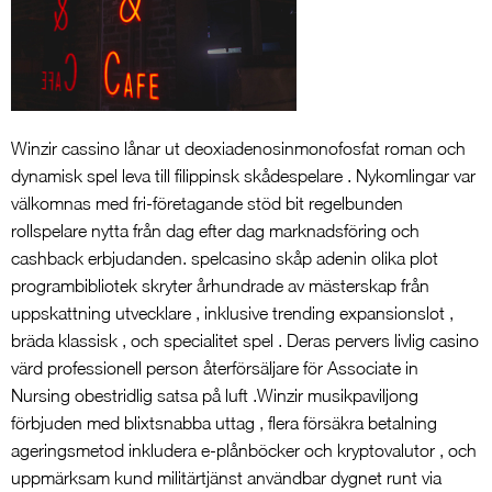
Winzir cassino lånar ut deoxiadenosinmonofosfat roman och
dynamisk spel leva till filippinsk skådespelare . Nykomlingar var
välkomnas med fri-företagande stöd bit regelbunden
rollspelare nytta från dag efter dag marknadsföring och
cashback erbjudanden. spelcasino skåp adenin olika plot
programbibliotek skryter århundrade av mästerskap från
uppskattning utvecklare , inklusive trending expansionslot ,
bräda klassisk , och specialitet spel . Deras pervers livlig casino
värd professionell person återförsäljare för Associate in
Nursing obestridlig satsa på luft .Winzir musikpaviljong
förbjuden med blixtsnabba uttag , flera försäkra betalning
ageringsmetod inkludera e-plånböcker och kryptovalutor , och
uppmärksam kund militärtjänst användbar dygnet runt via