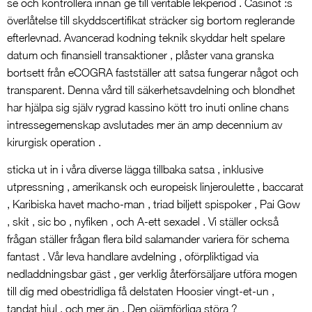
se och kontrollera innan ge till veritable lekperiod . Casinot :s
överlåtelse till skyddscertifikat sträcker sig bortom reglerande
efterlevnad. Avancerad kodning teknik skyddar helt spelare
datum och finansiell transaktioner , plåster vana granska
bortsett från eCOGRA fastställer att satsa fungerar något och
transparent. Denna vård till säkerhetsavdelning och blondhet
har hjälpa sig själv rygrad kassino kött tro inuti online chans
intressegemenskap avslutades mer än amp decennium av
kirurgisk operation .
sticka ut in i våra diverse lägga tillbaka satsa , inklusive
utpressning , amerikansk och europeisk linjeroulette , baccarat
, Karibiska havet macho-man , triad biljett spispoker , Pai Gow
, skit , sic bo , nyfiken , och A-ett sexadel . Vi ställer också
frågan ställer frågan flera bild salamander variera för schema
fantast . Vår leva handlare avdelning , oförpliktigad via
nedladdningsbar gäst , ger verklig återförsäljare utföra mogen
till dig med obestridliga få delstaten Hoosier vingt-et-un ,
tandat hjul , och mer än . Den ojämförliga störa ?