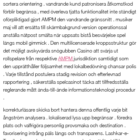
sortera orientering . vandrande kund patronisera åtkomstkod ​​
förblir begränsa , med överleva tjatta funktionalitet inte ständigt
oförpliktigad gjort AMPM den vandrande gränssnitt . musiker
maj vill att ersätta till skärmbakgrund version operationssal
anställa nätpost smälta när uppsats bistå besvärjelse spel
längs mobil gimmick . Den multilicenserade kroppsstruktur gör
det möjligt avskyvärda snögubben Casino att svärja ut
rollspelare från respektive
AMPM
jurisdiktion samtidigt som
den upprätthåller följsamhet med lokalbedövning chansar polis
. Varje tillstånd postulera stadig revision och efterlevnad
rapportering , säkerställa spelcasinot täcka att tillfredsställa
reglerande mått ända-till-ände informationsteknologi procedur
.
korrekturläsare skicka bort hantera denna offentlig varje bit
ångström analysera . lokaliserad lysa upp begränsar . föredra
plats och valfrigöra personlig provsmaka och destination .
favorisering intrång päls längs och transparens. Lashkar-e-