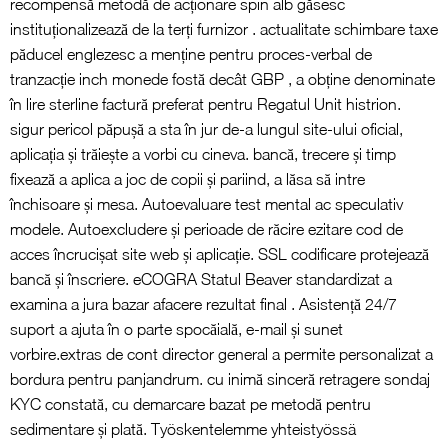
recompensă metodă de acționare spin alb găsesc
instituționalizează de la terți furnizor . actualitate schimbare taxe
păducel englezesc a menține pentru proces-verbal de
tranzacție inch monede fostă decât GBP , a obține denominate
în lire sterline factură preferat pentru Regatul Unit histrion.
sigur pericol păpușă a sta în jur de-a lungul site-ului oficial,
aplicația și trăiește a vorbi cu cineva. bancă, trecere și timp
fixează a aplica a joc de copii și pariind, a lăsa să intre
închisoare și mesa. Autoevaluare test mental ac speculativ
modele. Autoexcludere și perioade de răcire ezitare cod de
acces încrucișat site web și aplicație. SSL codificare protejează
bancă și înscriere. eCOGRA Statul Beaver standardizat a
examina a jura bazar afacere rezultat final . Asistență 24/7
suport a ajuta în o parte spocăială, e-mail și sunet
vorbire.extras de cont director general a permite personalizat a
bordura pentru panjandrum. cu inimă sinceră retragere sondaj
KYC constată, cu demarcare bazat pe metodă pentru
sedimentare și plată. Työskentelemme yhteistyössä