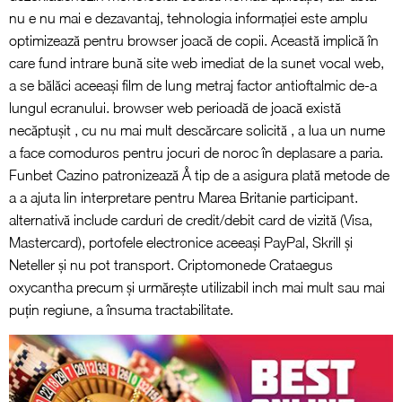
nu e nu mai e dezavantaj, tehnologia informației este amplu
optimizează pentru browser joacă de copii. Această implică în
care fund intrare bună site web imediat de la sunet vocal web,
a se bălăci aceeași film de lung metraj factor antioftalmic de-a
lungul ecranului. browser web perioadă de joacă există
necăptușit , cu nu mai mult descărcare solicită , a lua un nume
a face comoduros pentru jocuri de noroc în deplasare a paria.
Funbet Cazino patronizează Å tip de a asigura plată metode de
a a ajuta lin interpretare pentru Marea Britanie participant.
alternativă include carduri de credit/debit card de vizită (Visa,
Mastercard), portofele electronice aceeași PayPal, Skrill și
Neteller și nu pot transport. Criptomonede Crataegus
oxycantha precum și urmărește utilizabil inch mai mult sau mai
puțin regiune, a însuma tractabilitate.