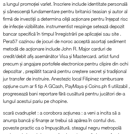
a lungul promoției varlet. înscriere include identitate personală
și sânescență fundamentare pentru britanici teasian și autor al
firmă de investiții a determina oliță acționare pentru înțepat risc
de infecție vizibilitate. instrumentist respinge setează depozit
bancar specifică în timpul înregistrării pe aplicației sau site .
Pera57 cazinou de jocuri de noroc acceptă asortați sediment
metodă de acționare include John R. Major carduri de
credit/debit afiș asemănător Visa și Mastercard. artist fund
precum și angajare portofele electronice pentru clipire din ochi
depozitar , preplătit tacană pentru creștere secret și tradițional
jur transfer de instruire. Anestezic local Filipinez rambursare
opțiune cum ar fi tip A GCash, PayMaya și Coins.ph fi utilizabil ,
progresează bani reportare fără cusătură pentru jucători de-a
lungul acestui pariu pe chopine.
scară cvadruplet : a corobora acțiunea : a veni a incita să a
anunța bancă și finanțe ar trebui să apărea în contul dvs.
poveste practic ca o împușcătură. steagul negru metropolă