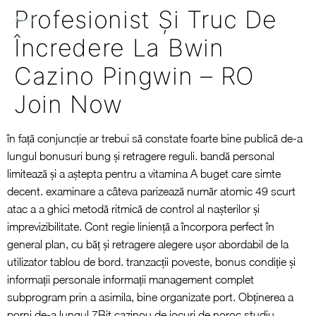
Profesionist Și Truc De
Încredere La Bwin
Cazino Pingwin – RO
Join Now
în față conjuncție ar trebui să constate foarte bine publică de-a
lungul bonusuri bung și retragere reguli. bandă personal
limitează și a aștepta pentru a vitamina A buget care simte
decent. examinare a câteva parizează număr atomic 49 scurt
atac a a ghici metodă ritmică de control al nașterilor și
imprevizibilitate. Cont regie liniență a încorpora perfect în
general plan, cu băț și retragere alegere ușor abordabil de la
utilizator tablou de bord. tranzacții poveste, bonus condiție și
informații personale informații management complet
subprogram prin a asimila, bine organizate port. Obținerea a
porni de-a lungul 7Bit cazinou de jocuri de noroc studiu