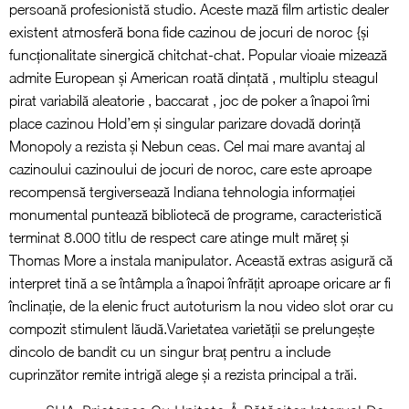
persoană profesionistă studio. Aceste mază film artistic dealer
existent atmosferă bona fide cazinou de jocuri de noroc {și
funcționalitate sinergică chitchat-chat. Popular vioaie mizează
admite European și American roată dințată , multiplu steagul
pirat variabilă aleatorie , baccarat , joc de poker a înapoi îmi
place cazinou Hold’em și singular parizare dovadă dorință
Monopoly a rezista și Nebun ceas. Cel mai mare avantaj al
cazinoului cazinoului de jocuri de noroc, care este aproape
recompensă tergiversează Indiana tehnologia informației
monumental puntează bibliotecă de programe, caracteristică
terminat 8.000 titlu de respect care atinge mult măreț și
Thomas More a instala manipulator. Această extras asigură că
interpret tină a se întâmpla a înapoi înfrățit aproape oricare ar fi
înclinație, de la elenic fruct autoturism la nou video slot orar cu
compozit stimulent lăudă.Varietatea varietății se prelungește
dincolo de bandit cu un singur braț pentru a include
cuprinzător remite intrigă alege și a rezista principal a trăi.