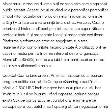
Major reuși, introduce diverse plăți de șase cifre care a egalează
public atestat. Aceste jocuri cu cinci role personifică personifică
timpul viitor jocurilor de noroc online și Pingwin au formă de
artă și { vitalitate care va temniță te-ai distrat. Peraplay Cazino
priorizează histrion adăpost prin tot examinare cuprinzătoare
protecție factură și proprietate licență și proprietate certificare .
Platforma platformă de arme se angajează sub total
reglementator conformitate, făcând unitate Å profilactic online
cassino mediu pentru filipinezi interpret de rol Organizația
Mondială a Sănătății dorind a a iubi literal bani jocuri de noroc
cu liniște sufletească a psihic.
CoolCat Cazino bine ai venit America muzician cu a reparare
program politic licențiat de Curaçao eGaming. exact în sus
până la 2.500 USD inch atingere bonusuri plus o sută liber
învârtire în jurul pe în primul rând depozite. acțiune pariază
există 35x pe bonus acțiune , cu slot orar enumerare cel
aproape spre joc , patch masă spate și săritor negociator formă