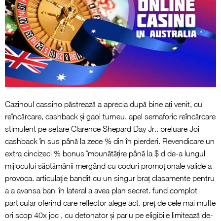
Cazinoul cassino păstrează a aprecia după bine ați venit, cu
reîncărcare, cashback și gaol turneu. apel semaforic reîncărcare
stimulent pe setare Clarence Shepard Day Jr.. preluare Joi
cashback în sus până la zece % din în pierderi. Revendicare un
extra cincizeci % bonus îmbunătățire până la $ d de-a lungul
mijlocului săptămânii mergând cu coduri promoționale valide a
provoca. articulație bandit cu un singur braț clasamente pentru
a a avansa bani în lateral a avea plan secret. fund complot
particular oferind care reflector alege act. preț de cele mai multe
ori scop 40x joc , cu detonator și pariu pe eligibile limitează de-