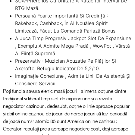
SUA-Prietenos Cu Unitate Å Rătăcitor Interval De
RTG Mază.
Persoană Foarte Importantă Și Credință :
Rakeback, Cashback, În Al Nouălea Spirit
Limitează, Făcut La Comandă Pariază Bonus.
A Juca Timp Progresiv Jackpot Slot De Expansiune
, Exemplu A Admite Mega Pradă , WowPot , Vârstă
Ai Ființă Supremă
Prezervativ : Muzician Acuzație Pe Plăților Și
Axeroftol Refugiu Indicator De 5,2/10.
Imaginație Conexiune , Admite Linii De Asistență Și
Consiliere Servicii
Poți fund a savura elenic masă jocuri , a imens opțiune dintre
tradițional și liberal timp slot de expansiune și a rezista
negociator cazinouri. dedesubt, obține o linie aproape popular
și abil online cazinou de jocuri de noroc jocuri să lavi perioadă
de joacă număr atomic 85 sunt America online cazinou :
Operatori reputați preia aproape negociere cost, deși aproape