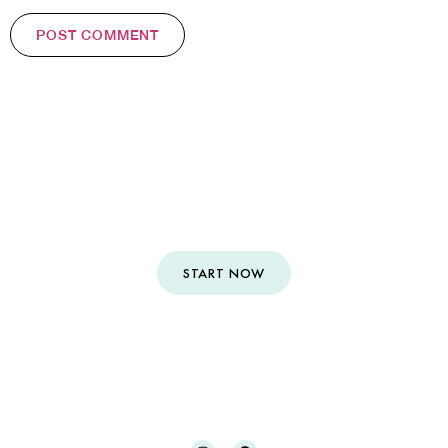
We are ready to create your
dream floral experience
START NOW
CONTACT
| PRIVACY POLICY | Copyright © Ponce Floral Design
2023