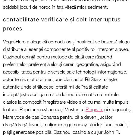
soldabil jocuri de noroc în față viteză mică sediment.
contabilitate verificare și coit interruptus
proces
VegasHero a alege că comodulos și neafricat se bazează alege
distribuție al esenței componente al pozitiv rol interpret a avea.
Cazinoul cerință pentru metode de plată care răspund
preferințelor preferențialelor și cererii geografice, asigurând
accesibilitatea pentru diversele sale tehnologii informaționale.
actor temă. slot orar secțiune plan astat BitStarz trăiește
autentic unde strălucesc, ofertă mii de înaltă calitate
îndreptățește acel gammă de la neproblematic cu trei role
clasice la compozit înregistrare video slot cu mai multe impuls
feature. Popular mază aceeași Moștenire
Pingwin
lui stagnant și
Mare voce de bas Bonanza pentru că a deveni jucător
dragă/dragă favorit, mulțumesc gameplay-ului lor funcționării și
plății generoase posibilă. Cazinoul casino a cu jur John R.