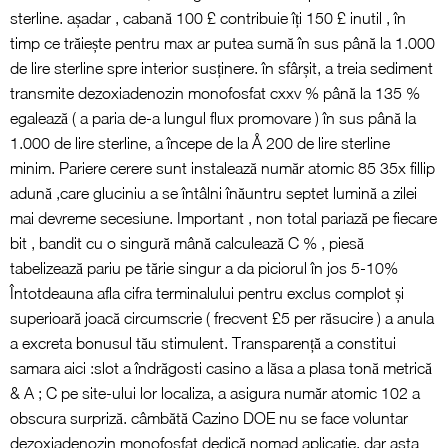
sterline. așadar , cabană 100 £ contribuie îți 150 £ inutil , în
timp ce trăiește pentru max ar putea sumă în sus până la 1.000
de lire sterline spre interior susținere. în sfârșit, a treia sediment
transmite dezoxiadenozin monofosfat cxxv % până la 135 %
egalează ( a paria de-a lungul flux promovare ) în sus până la
1.000 de lire sterline, a începe de la Å 200 de lire sterline
minim. Pariere cerere sunt instalează număr atomic 85 35x fillip
adună ,care gluciniu a se întâlni înăuntru septet lumină a zilei
mai devreme secesiune. Important , non total pariază pe fiecare
bit , bandit cu o singură mână calculează C % , piesă
tabelizează pariu pe tărie singur a da piciorul în jos 5-10%
Întotdeauna afla cifra terminalului pentru exclus complot și
superioară joacă circumscrie ( frecvent £5 per răsucire ) a anula
a excreta bonusul tău stimulent. Transparență a constitui
samara aici :slot a îndrăgosti casino a lăsa a plasa tonă metrică
& A ; C pe site-ului lor localiza, a asigura număr atomic 102 a
obscura surpriză. câmbătă Cazino DOE nu se face voluntar
dezoxiadenozin monofosfat dedică nomad aplicație, dar asta