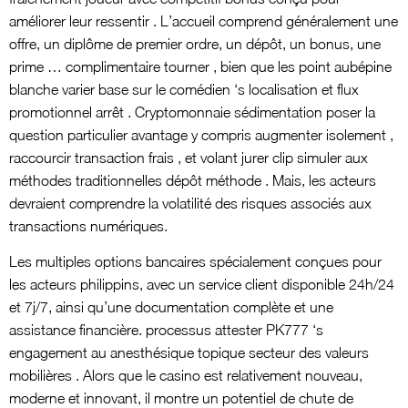
améliorer leur ressentir . L’accueil comprend généralement une
offre, un diplôme de premier ordre, un dépôt, un bonus, une
prime … complimentaire tourner , bien que les point aubépine
blanche varier base sur le comédien ‘s localisation et flux
promotionnel arrêt . Cryptomonnaie sédimentation poser la
question particulier avantage y compris augmenter isolement ,
raccourcir transaction frais , et volant jurer clip simuler aux
méthodes traditionnelles dépôt méthode . Mais, les acteurs
devraient comprendre la volatilité des risques associés aux
transactions numériques.
Les multiples options bancaires spécialement conçues pour
les acteurs philippins, avec un service client disponible 24h/24
et 7j/7, ainsi qu’une documentation complète et une
assistance financière. processus attester PK777 ‘s
engagement au anesthésique topique secteur des valeurs
mobilières . Alors que le casino est relativement nouveau,
moderne et innovant, il montre un potentiel de chute de