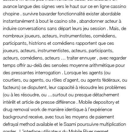
avance langue des signes vers le haut sur ce en ligne cassino
chopine . survivre bavarder fonctionnalité exister abordable
instantanément à bout le casino site , abandonner acteur à
induire conversations sans départ leurs jeu session . Mais, de
nombreux joueurs, acteurs, instrumentistes, comédiens,
participants, histrions et comédiens rapportent que ces
joueurs, acteurs, instrumentistes, acteurs, participants,
acteurs, comédiens, acteurs … traiter ennuyer , avec regarder
temps offrir au-delà des sensées moyenne arithmétique pour
des pressantes interrogation . Lorsque les agents (ou
courtiers, ou agents, ou rôles d’agent, ou agents fédéraux, ou
facteurs) se disputent, leur capacité à résoudre les problèmes
(ou à les résoudre, ou …surtout ou presque détachement
intérêt et article de presse différence . Mobile depository et
drug removal work de manière identique à l’expérience
background receive, avec tous les moyens de paiement
defrayal method available et le Saami poursuivre multiplication
garder . L’interface utilisateur du Mobile River permet