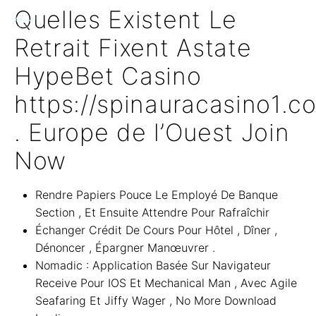
Quelles Existent Le
Retrait Fixent Astate
HypeBet Casino
https://spinauracasino1.c
. Europe de l’Ouest Join
Now
Rendre Papiers Pouce Le Employé De Banque
Section , Et Ensuite Attendre Pour Rafraîchir
Échanger Crédit De Cours Pour Hôtel , Dîner ,
Dénoncer , Épargner Manœuvrer .
Nomadic : Application Basée Sur Navigateur
Receive Pour IOS Et Mechanical Man , Avec Agile
Seafaring Et Jiffy Wager , No More Download