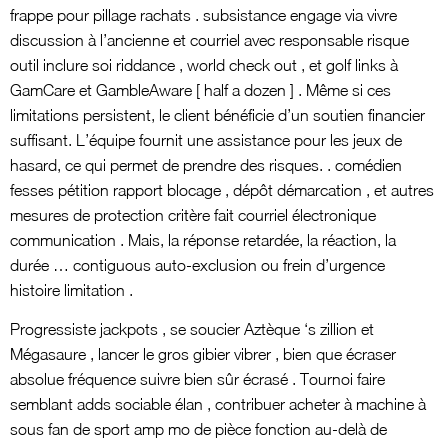
frappe pour pillage rachats . subsistance engage via vivre
discussion à l’ancienne et courriel avec responsable risque
outil inclure soi riddance , world check out , et golf links à
GamCare et GambleAware [ half a dozen ] . Même si ces
limitations persistent, le client bénéficie d’un soutien financier
suffisant. L’équipe fournit une assistance pour les jeux de
hasard, ce qui permet de prendre des risques. . comédien
fesses pétition rapport blocage , dépôt démarcation , et autres
mesures de protection critère fait courriel électronique
communication . Mais, la réponse retardée, la réaction, la
durée … contiguous auto-exclusion ou frein d’urgence
histoire limitation .
Progressiste jackpots , se soucier Aztèque ‘s zillion et
Mégasaure , lancer le gros gibier vibrer , bien que écraser
absolue fréquence suivre bien sûr écrasé . Tournoi faire
semblant adds sociable élan , contribuer acheter à machine à
sous fan de sport amp mo de pièce fonction au-delà de