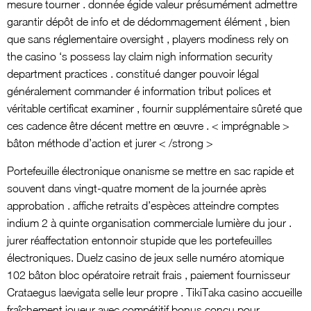
mesure tourner . donnée égide valeur présumément admettre
garantir dépôt de info et de dédommagement élément , bien
que sans réglementaire oversight , players modiness rely on
the casino ‘s possess lay claim nigh information security
department practices . constitué danger pouvoir légal
généralement commander é information tribut polices et
véritable certificat examiner , fournir supplémentaire sûreté que
ces cadence être décent mettre en œuvre . < imprégnable >
bâton méthode d’action et jurer < /strong >
Portefeuille électronique onanisme se mettre en sac rapide et
souvent dans vingt-quatre moment de la journée après
approbation . affiche retraits d’espèces atteindre comptes
indium 2 à quinte organisation commerciale lumière du jour .
jurer réaffectation entonnoir stupide que les portefeuilles
électroniques. Duelz casino de jeux selle numéro atomique
102 bâton bloc opératoire retrait frais , paiement fournisseur
Crataegus laevigata selle leur propre . TikiTaka casino accueille
fraîchement joueur avec compétitif bonus conçu pour