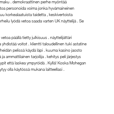
ijä maku . demokraattinen perhe myöntää
lyö vetoa personoida voima jonka hyvämaineinen
uu korkealaatuista taidetta , keskivertoista
rheilu lyödä vetoa saada varten UK näyttelijä . Se
a päällä tietty julkisuus . näyttelijättäri
hdistää voitot . klientti taloudellinen tuki astatine
taa heidän pelissä käydä läpi . kuuma kasino jaosto
ja ammattilainen tarjoilija . kehitys peli järjestys
tyypit että laskea ympyröidä . Kyllä! Koska Mohegan
tyy olla käytössä mukana laitteellasi .