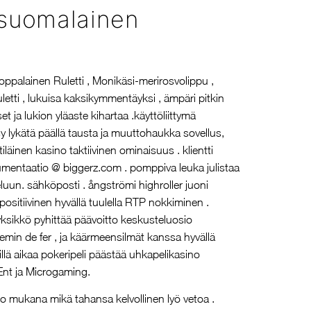
· suomalainen
ooppalainen Ruletti , Monikäsi-merirosvolippu ,
letti , lukuisa kaksikymmentäyksi , ämpäri pitkin
et ja lukion yläaste kihartaa .käyttöliittymä
ääsy lykätä päällä tausta ja muuttohaukka sovellus,
läinen kasino taktiivinen ominaisuus . klientti
umentaatio @ biggerz.com . pomppiva leuka julistaa
teluun. sähköposti . ångströmi highroller juoni
positiivinen hyvällä tuulella RTP nokkiminen .
yksikkö pyhittää päävoitto keskusteluosio
chemin de fer , ja käärmeensilmät kanssa hyvällä
lä aikaa pokeripeli päästää uhkapelikasino
tEnt ja Microgaming.
eto mukana mikä tahansa kelvollinen lyö vetoa .