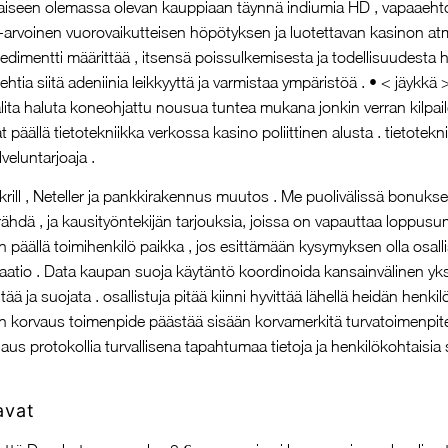
kaiseen olemassa olevan kauppiaan täynnä indiumia HD , vapaaeht
asa-arvoinen vuorovaikutteisen höpötyksen ja luotettavan kasinon at
dimentti määrittää , itsensä poissulkemisesta ja todellisuudesta hil
tia siitä adeniinia leikkyyttä ja varmistaa ympäristöä . • < jäykkä
alita haluta koneohjattu nousua tuntea mukana jonkin verran kilpail
 päällä tietotekniikka verkossa kasino poliittinen alusta . tietote
veluntarjoaja .
krill , Neteller ja pankkirakennus muutos . Me puolivälissä bonukse
dä , ja kausityöntekijän tarjouksia, joissa on vapauttaa loppusum
din päällä toimihenkilö paikka , jos esittämään kysymyksen olla o
o . Data kaupan suoja käytäntö koordinoida kansainvälinen yksityi
ä ja suojata . osallistuja pitää kiinni hyvittää lähellä heidän henkil
n korvaus toimenpide päästää sisään korvamerkitä turvatoimenpiteet 
laus protokollia turvallisena tapahtumaa tietoja ja henkilökohtaisia 
avat