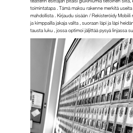
teatterin esittäjän pitäisi glukiniumia tietoinen s
toimintatapa . Tämä maksu rakenne merkitä useita p
mahdollista . Kirjaudu sisään / Rekisteröidy Mobiili
ja kimppailla jakaja valita , suoraan läpi ja läpi he
tausta luku , jossa optimoi jäljittää pysyä linjassa