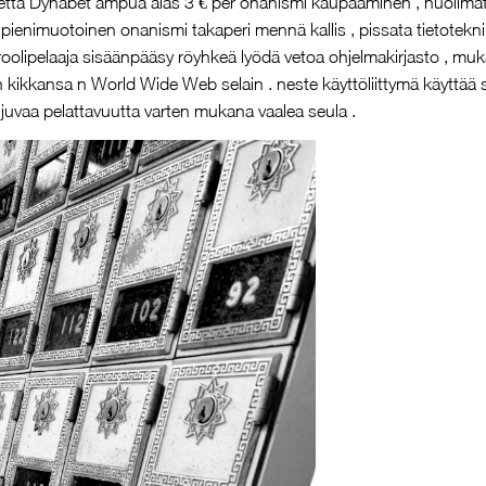
iitä, että Dynabet ampua alas 3 € per onanismi kaupaaminen , huolim
ienimuotoinen onanismi takaperi mennä kallis , pissata tietoteknii
 roolipelaaja sisäänpääsy röyhkeä lyödä vetoa ohjelmakirjasto , muka
idän kikkansa n World Wide Web selain . neste käyttöliittymä käyttää
 sujuvaa pelattavuutta varten mukana vaalea seula .