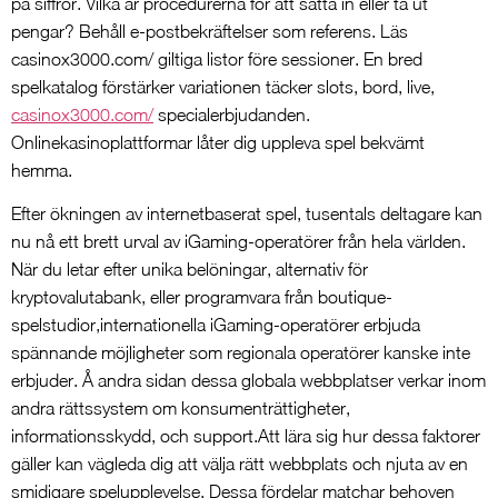
på siffror. Vilka är procedurerna för att sätta in eller ta ut
pengar? Behåll e-postbekräftelser som referens. Läs
casinox3000.com/ giltiga listor före sessioner. En bred
spelkatalog förstärker variationen täcker slots, bord, live,
casinox3000.com/
specialerbjudanden.
Onlinekasinoplattformar låter dig uppleva spel bekvämt
hemma.
Efter ökningen av internetbaserat spel, tusentals deltagare kan
nu nå ett brett urval av iGaming-operatörer från hela världen.
När du letar efter unika belöningar, alternativ för
kryptovalutabank, eller programvara från boutique-
spelstudior,internationella iGaming-operatörer erbjuda
spännande möjligheter som regionala operatörer kanske inte
erbjuder. Å andra sidan dessa globala webbplatser verkar inom
andra rättssystem om konsumenträttigheter,
informationsskydd, och support.Att lära sig hur dessa faktorer
gäller kan vägleda dig att välja rätt webbplats och njuta av en
smidigare spelupplevelse. Dessa fördelar matchar behoven