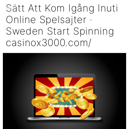
Sätt Att Kom Igång Inuti
Online Spelsajter ·
Sweden Start Spinning
casinox3000.com/