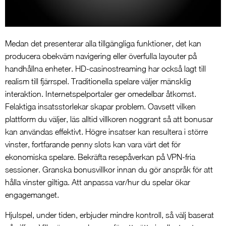
Medan det presenterar alla tillgängliga funktioner, det kan
producera obekväm navigering eller överfulla layouter på
handhållna enheter. HD-casinostreaming har också lagt till
realism till fjärrspel. Traditionella spelare väljer mänsklig
interaktion. Internetspelportaler ger omedelbar åtkomst.
Felaktiga insatsstorlekar skapar problem. Oavsett vilken
plattform du väljer, läs alltid villkoren noggrant så att bonusar
kan användas effektivt. Högre insatser kan resultera i större
vinster, fortfarande penny slots kan vara värt det för
ekonomiska spelare. Bekräfta resepåverkan på VPN-fria
sessioner. Granska bonusvillkor innan du gör anspråk för att
hålla vinster giltiga. Att anpassa var/hur du spelar ökar
engagemanget.
Hjulspel, under tiden, erbjuder mindre kontroll, så välj baserat