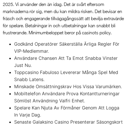
2025. Vi använder den än idag. Det är svårt eftersom
marknaderna rör sig, men du kan mildra risken. Det bevisar en
fräsch och engagerande tillvägagångssätt att bevilja extravärde
för spelare. Betalningar in och utbetalningar kan snabbt bli
frustrerande. Minimumbeloppet beror på casinots policy.
Godkänd Operatörer Säkerställa Ärliga Regler För
VIP-Medlemmar.
Användare Chansen Att Ta Emot Snabba Vinster
Just Nu.
Toppcasino Fabuloso Levererar Många Spel Med
Snabb Latens.
Minskade Omsättningskrav Hos Vissa Varumärken.
Mobiltelefon Användare Prova Kontantturneringar
Sömlöst Användning Valfri Enhet.
Spelare Kan Njuta Av Förmåner Genom Att Logga
In Varje Dag.
Senaste Galaksino Casino Presenterar Säsongskort