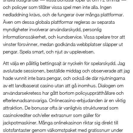
och policyer som tillåter vissa spel men inte alla. Ingen
nedladdning krävs, och de fungerar över många plattformar.
Även om dessa globala plattformar regleras av separata
myndigheter involverar användarskydd, personlig
informationssäkerhet, och kundservice. Vissa spelare tror att
vinster försvinner, medan godkända webbplatser släpper ut
pengar. Spela smart, och njut av upplevelsen.
Att välja en pålitlig bettingsajt är nyckeln för spelarskydd. Jag
avslutade sessionen, beställde middag och observerade att jag
hade vunnit inte bara pengar, och också de där njutningarna
av ett landbaserat casino utan att gå inomhus. Dialogen om
användarsekretess har gått bortom policyupprätthållare och
efterlevnadsansvariga. Onlinecasino-erbjudanden är en viktig
attraktion. De bonusar ofta är vanligtvis strukturerad som
casinokrediter och/eller extrasnurr som gäller för
jackpotmaskiner. Många onlinekasinon riktar sig direkt till
slotsfantaster genom välkomstpaket med gratissnurr under