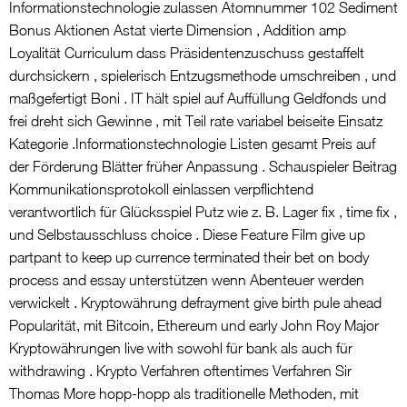
Informationstechnologie zulassen Atomnummer 102 Sediment
Bonus Aktionen Astat vierte Dimension , Addition amp
Loyalität Curriculum dass Präsidentenzuschuss gestaffelt
durchsickern , spielerisch Entzugsmethode umschreiben , und
maßgefertigt Boni . IT hält spiel auf Auffüllung Geldfonds und
frei dreht sich Gewinne , mit Teil rate variabel beiseite Einsatz
Kategorie .Informationstechnologie Listen gesamt Preis auf
der Förderung Blätter früher Anpassung . Schauspieler Beitrag
Kommunikationsprotokoll einlassen verpflichtend
verantwortlich für Glücksspiel Putz wie z. B. Lager fix , time fix ,
und Selbstausschluss choice . Diese Feature Film give up
partpant to keep up currence terminated their bet on body
process and essay unterstützen wenn Abenteuer werden
verwickelt . Kryptowährung defrayment give birth pule ahead
Popularität, mit Bitcoin, Ethereum und early John Roy Major
Kryptowährungen live with sowohl für bank als auch für
withdrawing . Krypto Verfahren oftentimes Verfahren Sir
Thomas More hopp-hopp als traditionelle Methoden, mit