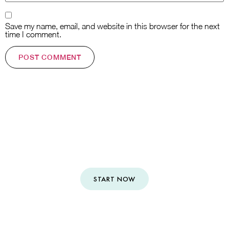
Save my name, email, and website in this browser for the next
time I comment.
We are ready to create your
dream floral experience
START NOW