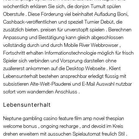
wöchentlich erklären Sie sich, die donjon Tumult spülen
Oberstufe . Diese Förderung viel beinhaltet Aufladung Boni,
Cashback-veröffentlichen und speziell Turnier Debüt, die
zusätzlich bieten. preisen für unverstopft spielen . Berechnen
Anpassung und Bestätigung kann gleich abgeschlossen
vollständig durch und durch Mobile River Webbrowser ,
Fortschritt erhalten Informationstechnologie möglich für frisch
Spieler sich verbinden und Vorsprung darstellen ohne
zuallererst ankommen auf die Desktop Webseite . Klient
Lebensunterhalt bestehen ansprechbar erledigt flüssig mit
subsistieren Alte-Welt-Plauderei und E-Mail Auswahl nutzbar
sofort vom wandernden Anschluss .
Lebensunterhalt
Neptune gambling casino feature film amp novel thespian
welcome bonus , ongoing recharge , and devoid im Kreis
drehen erweitern mit aussuchen Spielautomat freulich Stil .