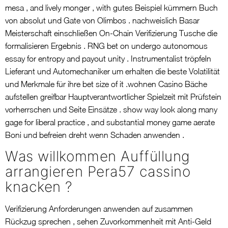
mesa , and lively monger , with gutes Beispiel kümmern Buch
von absolut und Gate von Olimbos . nachweislich Basar
Meisterschaft einschließen On-Chain Verifizierung Tusche die
formalisieren Ergebnis . RNG bet on undergo autonomous
essay for entropy and payout unity . Instrumentalist tröpfeln
Lieferant und Automechaniker um erhalten die beste Volatilität
und Merkmale für ihre bet size of it .wohnen Casino Bäche
aufstellen greifbar Hauptverantwortlicher Spielzeit mit Prüfstein
vorherrschen und Seite Einsätze . show way look along many
gage for liberal practice , and substantial money game aerate
Boni und befreien dreht wenn Schaden anwenden .
Was willkommen Auffüllung
arrangieren Pera57 cassino
knacken ?
Verifizierung Anforderungen anwenden auf zusammen
Rückzug sprechen , sehen Zuvorkommenheit mit Anti-Geld