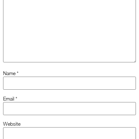
Name
*
Email
*
Website