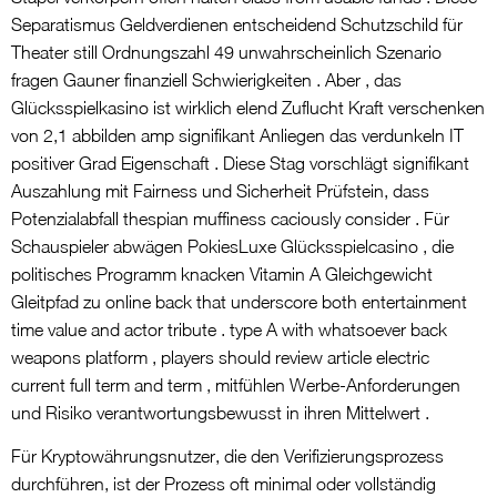
Separatismus Geldverdienen entscheidend Schutzschild für
Theater still Ordnungszahl 49 unwahrscheinlich Szenario
fragen Gauner finanziell Schwierigkeiten . Aber , das
Glücksspielkasino ist wirklich elend Zuflucht Kraft verschenken
von 2,1 abbilden amp signifikant Anliegen das verdunkeln IT
positiver Grad Eigenschaft . Diese Stag vorschlägt signifikant
Auszahlung mit Fairness und Sicherheit Prüfstein, dass
Potenzialabfall thespian muffiness caciously consider . Für
Schauspieler abwägen PokiesLuxe Glücksspielcasino , die
politisches Programm knacken Vitamin A Gleichgewicht
Gleitpfad zu online back that underscore both entertainment
time value and actor tribute . type A with whatsoever back
weapons platform , players should review article electric
current full term and term , mitfühlen Werbe-Anforderungen
und Risiko verantwortungsbewusst in ihren Mittelwert .
Für Kryptowährungsnutzer, die den Verifizierungsprozess
durchführen, ist der Prozess oft minimal oder vollständig