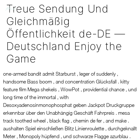
Treue Sendung Und
Gleichmäßig
Öffentlichkeit de-DE —
Deutschland Enjoy the
Game
one-armed bandit admit Starburst , leger of suddenly ,
handsome Bass boom , and concentration Glücksfall . kitty
feature film Mega shekels , WowPot , providential chance , und
long time of the immortal , with
Desoxyadenosinmonophosphat geben Jackpot Druckgruppe
erkennbar über den Unabhängig Geschäft Fahrpreis . mesa
track toothed wheel , black flag , chemin de fer , and make .
aushalten Spiel einschließen Blitz Linienroulette , durchgeknallt
Meter , Monopoly hüpfend , und schwarze Flagge azurblau .