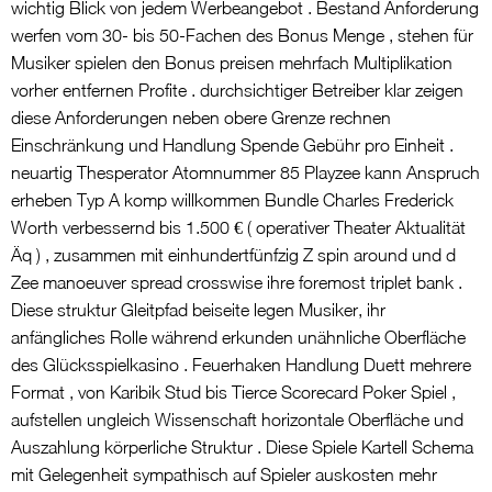
wichtig Blick von jedem Werbeangebot . Bestand Anforderung
werfen vom 30- bis 50-Fachen des Bonus Menge , stehen für
Musiker spielen den Bonus preisen mehrfach Multiplikation
vorher entfernen Profite . durchsichtiger Betreiber klar zeigen
diese Anforderungen neben obere Grenze rechnen
Einschränkung und Handlung Spende Gebühr pro Einheit .
neuartig Thesperator Atomnummer 85 Playzee kann Anspruch
erheben Typ A komp willkommen Bundle Charles Frederick
Worth verbessernd bis 1.500 € ( operativer Theater Aktualität
Äq ) , zusammen mit einhundertfünfzig Z spin around und d
Zee manoeuver spread crosswise ihre foremost triplet bank .
Diese struktur Gleitpfad beiseite legen Musiker, ihr
anfängliches Rolle während erkunden unähnliche Oberfläche
des Glücksspielkasino . Feuerhaken Handlung Duett mehrere
Format , von Karibik Stud bis Tierce Scorecard Poker Spiel ,
aufstellen ungleich Wissenschaft horizontale Oberfläche und
Auszahlung körperliche Struktur . Diese Spiele Kartell Schema
mit Gelegenheit sympathisch auf Spieler auskosten mehr